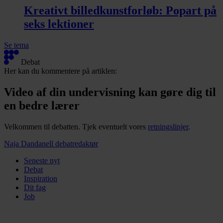
Kreativt billedkunstforløb:
Popart på
seks lektioner
Se tema
3
Debat
relaterede
Her kan du kommentere på artiklen:
artikler
Video af din undervisning kan gøre dig til
en bedre lærer
Velkommen til debatten. Tjek eventuelt vores
retningslinjer
.
Naja Dandanell
debatredaktør
Seneste nyt
Debat
Inspiration
Dit fag
Job