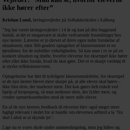
ikke hører efter”
Kristian Lund,
læringsvejleder på Solbakkeskolen i Aalborg
”Jeg har været læringsvejleder i 14 år og kan på den baggrund
fastslå, at det er megasvært at skabe vedvarende forandringer hos
nye lærere. Lærerne er jo drevet af deres egen indre forståelse af
situationen, men 360-graders optagelser af klasserummet er en
øjenåbner, for de nulstiller virkeligheden. Så kan man i ro se på en
konkret situation og drøfte, hvorfor eleverne for eksempel ikke hører
efter eller ikke forstår, hvad de skal gøre. Det er et skarpt værktøj til
at styrke refleksionsevnen.
Optagelserne har ført til tydeligere klasserumsledelse, for eksempel
er de nye lærere blevet mere skarpe på, at alle elever skal høres –
ikke blot dem, der markerer mest. Det kan gøres helt enkelt ved
hjælp af kropssprog, så man nedtoner dem, der fylder mest, og
vender opmærksomheden mod de mere stille elever.
En af de nye læreres feedback til eleverne blev også meget mere
fagligt relevant i stedet for at handle om elevernes adfærd a la ’Nu
skal I altså se at skynde jer’.
Lige nu er vores skole under sammenlægning, men jeg håber og