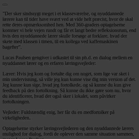
”Der sker sindssygt meget i et klasseværelse, og nyuddannede
lærere kan til tider have svært ved at vide helt præcist, hvor de skal
rette deres opmærksomhed hen. Med 360-graders optagelserne
kommer vi hele vejen rundt og får et langt bedre refleksionsrum, end
hvis den nyuddannede lærer skulle forsøge at forklare, hvad der
skete med klassen i timen, til en kollega ved kaffemaskinen
bagefter”.
Lucas Paulsen gengiver i udkastet til sin ph.d. en dialog mellem en
nyuddannet lærer og en erfaren læringsvejleder:
Lærer: Hvis jeg kom og fortalte dig om noget, som lige var sket i
min undervisning, så ville jeg kun kunne vise dig min version af det.
Jeg kunne kun sige, hvad jeg fortolkede, og så kunne du kun give
feedback på den fortolkning. Så kunne du ikke gøre som nu, hvor
du identificerer, hvad der også sker i lokalet, som påvirker
fortolkningen.
Vejleder: Fuldstændig enig, her får du en medfortolker på
virkeligheden.
Optagelserne styrker læringsvejlederen og den nyuddannede lærers
mulighed for dialog, fordi de oplever den samme situation sammen,