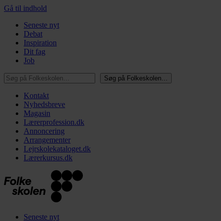
Gå til indhold
Seneste nyt
Debat
Inspiration
Dit fag
Job
Søg på Folkeskolen…
Søg på Folkeskolen…
Kontakt
Nyhedsbreve
Magasin
Lærerprofession.dk
Annoncering
Arrangementer
Lejrskolekataloget.dk
Lærerkursus.dk
Seneste nyt