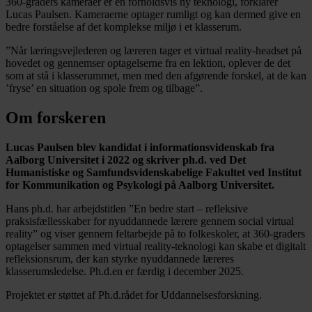
360-graders kameraer er en forholdsvis ny teknologi, forklarer
Lucas Paulsen. Kameraerne optager rumligt og kan dermed give en
bedre forståelse af det komplekse miljø i et klasserum.
”Når læringsvejlederen og læreren tager et virtual reality-headset på
hovedet og gennemser optagelserne fra en lektion, oplever de det
som at stå i klasserummet, men med den afgørende forskel, at de kan
’fryse’ en situation og spole frem og tilbage”.
Om forskeren
Lucas Paulsen blev kandidat i informationsvidenskab fra
Aalborg Universitet i 2022 og skriver ph.d. ved Det
Humanistiske og Samfundsvidenskabelige Fakultet ved Institut
for Kommunikation og Psykologi på Aalborg Universitet.
Hans ph.d. har arbejdstitlen ”En bedre start – refleksive
praksisfællesskaber for nyuddannede lærere gennem social virtual
reality” og viser gennem feltarbejde på to folkeskoler, at 360-graders
optagelser sammen med virtual reality-teknologi kan skabe et digitalt
refleksionsrum, der kan styrke nyuddannede læreres
klasserumsledelse. Ph.d.en er færdig i december 2025.
Projektet er støttet af Ph.d.­rådet for Uddannelsesforskning.