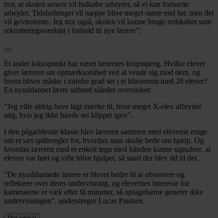
tror, at skolen senere vil indkøbe udstyret, så vi kan fortsætte
arbejdet. Tidsforbruget vil næppe blive meget større end før, men det
vil gevinsterne. Jeg tror også, skolen vil kunne bruge redskabet som
rekrutteringsværktøj i forhold til nye lærere”.
Et andet fokuspunkt har været lærernes kropssprog. Hvilke elever
giver læreren sin opmærksomhed ved at vende sig mod dem, og
hvem bliver måske i mindre grad set i et klasserum med 28 elever?
En nyuddannet lærer udbrød således overrasket:
”Jeg ville aldrig have lagt mærke til, hvor meget X-elev afbryder
mig, hvis jeg ikke havde set klippet igen”.
I den pågældende klasse blev læreren sammen med eleverne enige
om et sæt spilleregler for, hvordan man skulle bede om hjælp. Og
hvordan læreren med et enkelt tegn med hånden kunne signalere, at
eleven var hørt og ville blive hjulpet, så snart der blev tid til det.
”De nyuddannede lærere er blevet bedre til at observere og
reflektere over deres undervisning, og elevernes interesse for
kameraerne er væk efter få minutter, så optagelserne generer ikke
undervisningen”. understreger Lucas Paulsen.