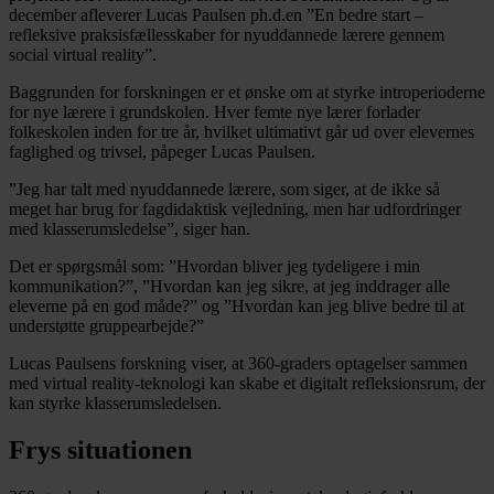
december afleverer Lucas Paulsen ph.d.en ”En bedre start –
refleksive praksisfællesskaber for nyuddannede lærere gennem
social virtual reality”.
Baggrunden for forskningen er et ønske om at styrke introperioderne
for nye lærere i grundskolen. Hver femte nye lærer forlader
folkeskolen inden for tre år, hvilket ultimativt går ud over elevernes
faglighed og trivsel, påpeger Lucas Paulsen.
”Jeg har talt med nyuddannede lærere, som siger, at de ikke så
meget har brug for fagdidaktisk vejledning, men har udfordringer
med klasserumsledelse”, siger han.
Det er spørgsmål som: ”Hvordan bliver jeg tydeligere i min
kommunikation?”, ”Hvordan kan jeg sikre, at jeg inddrager alle
eleverne på en god måde?” og ”Hvordan kan jeg blive bedre til at
understøtte gruppearbejde?”
Lucas Paulsens forskning viser, at 360-graders optagelser sammen
med virtual reality-teknologi kan skabe et digitalt refleksionsrum, der
kan styrke klasserumsledelsen.
Frys situationen