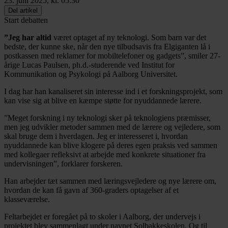
23. juni 2025, kl. 05:30
Del artikel
Start debatten
”Jeg har altid
været optaget af ny teknologi. Som barn var det
bedste, der kunne ske, når den nye tilbudsavis fra Elgiganten lå i
postkassen med reklamer for mobiltelefoner og gadgets”, smiler 27-
årige Lucas Paulsen, ph.d.-studerende ved Institut for
Kommunikation og Psykologi på Aalborg Universitet.
I dag har han kanaliseret sin interesse ind i et forskningsprojekt, som
kan vise sig at blive en kæmpe støtte for nyuddannede lærere.
”Meget forskning i ny teknologi sker på teknologiens præmisser,
men jeg udvikler metoder sammen med de lærere og vejledere, som
skal bruge dem i hverdagen. Jeg er interesseret i, hvordan
nyuddannede kan blive klogere på deres egen praksis ved sammen
med kollegaer refleksivt at arbejde med konkrete situationer fra
undervisningen”, forklarer forskeren.
Han arbejder tæt sammen med læringsvejledere og nye lærere om,
hvordan de kan få gavn af 360-graders optagelser af et
klasseværelse.
Feltarbejdet er foregået på to skoler i Aalborg, der undervejs i
projektet blev sammenlagt under navnet Solbakkeskolen. Og til