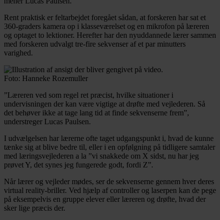
mener Lucas Paulsen.
Rent praktisk er feltarbejdet foregået sådan, at forskeren har sat et
360-graders kamera op i klasseværelset og en mikrofon på læreren
og optaget to lektioner. Herefter har den nyuddannede lærer sammen
med forskeren udvalgt tre-fire sekvenser af et par minutters
varighed.
Foto: Hanneke Rozemuller
”Læreren ved som regel ret præcist, hvilke situationer i
undervisningen der kan være vigtige at drøfte med vejlederen. Så
det behøver ikke at tage lang tid at finde sekvenserne frem”,
understreger Lucas Paulsen.
I udvælgelsen har lærerne ofte taget udgangspunkt i, hvad de kunne
tænke sig at blive bedre til, eller i en opfølgning på tidligere samtaler
med læringsvejlederen a la ”vi snakkede om X sidst, nu har jeg
prøvet Y, det synes jeg fungerede godt, fordi Z”.
Når lærer og vejleder mødes, ser de sekvenserne gennem hver deres
virtual reality-briller. Ved hjælp af controller og laserpen kan de pege
på eksempelvis en gruppe elever eller læreren og drøfte, hvad der
sker lige præcis der.