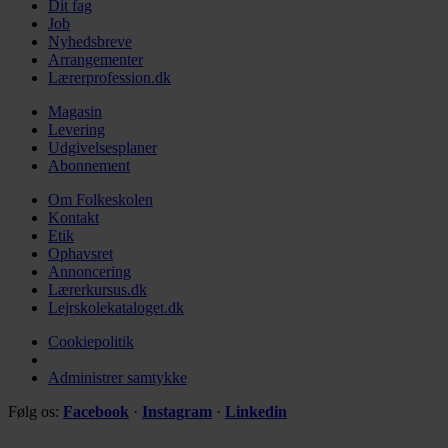
Dit fag
Job
Nyhedsbreve
Arrangementer
Lærerprofession.dk
Magasin
Levering
Udgivelsesplaner
Abonnement
Om Folkeskolen
Kontakt
Etik
Ophavsret
Annoncering
Lærerkursus.dk
Lejrskolekataloget.dk
Cookiepolitik
Administrer samtykke
Følg os:
Facebook
·
Instagram
·
Linkedin