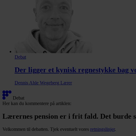
Debat
Der ligger et kynisk regnestykke bag v
Dennis Ahle Wegeberg
Lærer
3
Debat
relaterede
Her kan du kommentere på artiklen:
artikler
Lærernes pension er i frit fald. Det burde
Velkommen til debatten. Tjek eventuelt vores
retningslinjer
.