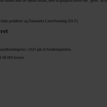
får måske ikke de største afkast, men til gengæld bliver der “gemt” til d
or både politikere og Danmarks Lærerforening (DLF).
eret
indbetalingerne i 2025 gik til forsikringsdelen.
på 88.000 kroner.