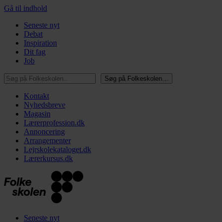
Gå til indhold
Seneste nyt
Debat
Inspiration
Dit fag
Job
Søg på Folkeskolen…
Søg på Folkeskolen…
Kontakt
Nyhedsbreve
Magasin
Lærerprofession.dk
Annoncering
Arrangementer
Lejrskolekataloget.dk
Lærerkursus.dk
Seneste nyt