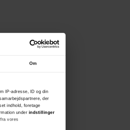
Om
m IP-adresse, ID og din
s samarbejdspartnere, der
set indhold, foretage
ormation under
indstillinger
 fra vores