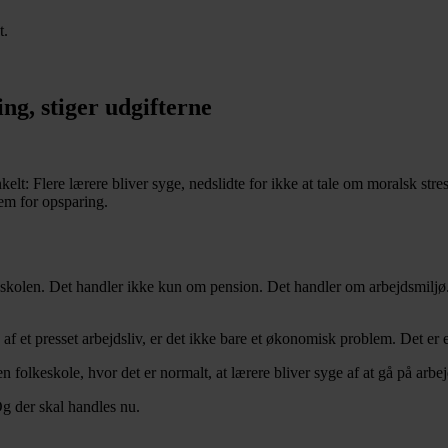
t.
ng, stiger udgifterne
elt: Flere lærere bliver syge, nedslidte for ikke at tale om moralsk stres
rem for opsparing.
keskolen. Det handler ikke kun om pension. Det handler om arbejdsmiljø.
f et presset arbejdsliv, er det ikke bare et økonomisk problem. Det er e
n folkeskole, hvor det er normalt, at lærere bliver syge af at gå på arbe
Og der skal handles nu.