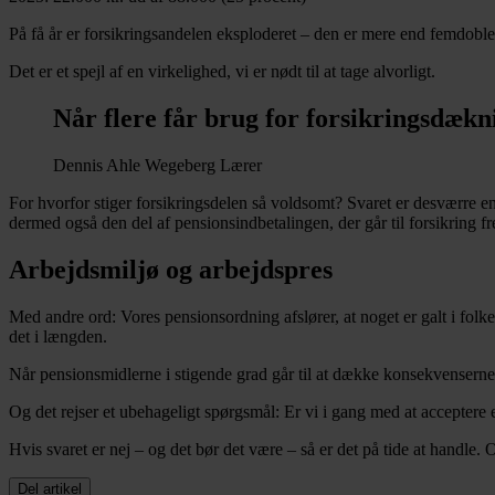
På få år er forsikringsandelen eksploderet – den er mere end femdoble
Det er et spejl af en virkelighed, vi er nødt til at tage alvorligt.
Når flere får brug for forsikringsdækni
Dennis Ahle Wegeberg
Lærer
For hvorfor stiger forsikringsdelen så voldsomt? Svaret er desværre enk
dermed også den del af pensionsindbetalingen, der går til forsikring f
Arbejdsmiljø og arbejdspres
Med andre ord: Vores pensionsordning afslører, at noget er galt i fol
det i længden.
Når pensionsmidlerne i stigende grad går til at dække konsekvenserne a
Og det rejser et ubehageligt spørgsmål: Er vi i gang med at acceptere e
Hvis svaret er nej – og det bør det være – så er det på tide at handle. 
Del artikel