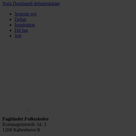
Naja Dandanell
debatredaktør
Seneste nyt
Debat
Inspiration
Dit fag
Job
Fagbladet
Folkeskolen
Kompagnistræde 34, 3
1208 København K