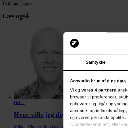
13 kommentarer
Læs også
Samtykke
Ansvarlig brug af dine data
Vi og
vores 4 partnere
ønske
browser til præferencer, stat
Debat
opbevarer og tilgår oplysning
annonce- og indholdsmåling,
Hvor ville jeg dog ønske, at der var f
og i vores persondatapolitik. 
"Cookiedeklaration", eller ved
Mikkel Vinther Motzkus
Lærer