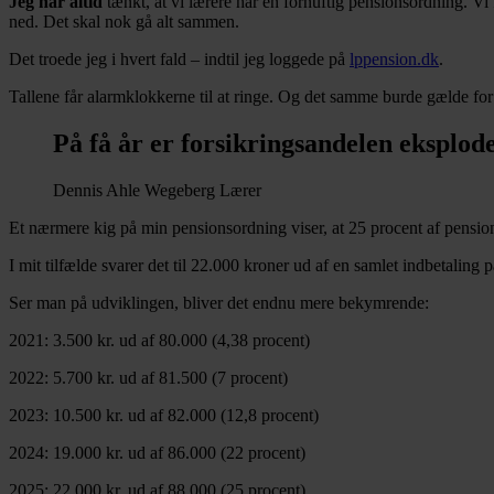
Jeg har altid
tænkt, at vi lærere har en fornuftig pensionsordning. Vi 
ned. Det skal nok gå alt sammen.
Det troede jeg i hvert fald – indtil jeg loggede på
lppension.dk
.
Tallene får alarmklokkerne til at ringe. Og det samme burde gælde f
På få år er forsikringsandelen eksplod
Dennis Ahle Wegeberg
Lærer
Et nærmere kig på min pensionsordning viser, at 25 procent af pensions
I mit tilfælde svarer det til 22.000 kroner ud af en samlet indbetaling 
Ser man på udviklingen, bliver det endnu mere bekymrende:
2021: 3.500 kr. ud af 80.000 (4,38 procent)
2022: 5.700 kr. ud af 81.500 (7 procent)
2023: 10.500 kr. ud af 82.000 (12,8 procent)
2024: 19.000 kr. ud af 86.000 (22 procent)
2025: 22.000 kr. ud af 88.000 (25 procent)