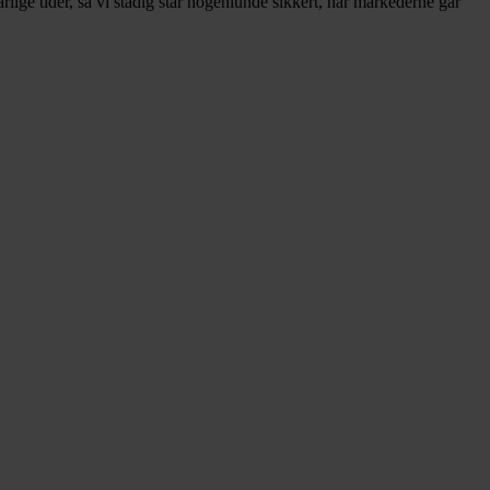
årlige tider, så vi stadig står nogenlunde sikkert, når markederne går