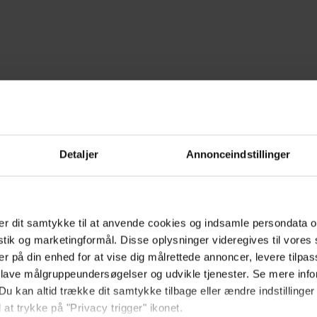
Detaljer
Annonceindstillinger
r dit samtykke til at anvende cookies og indsamle persondata o
istik og marketingformål. Disse oplysninger videregives til vore
er på din enhed for at vise dig målrettede annoncer, levere tilpas
 lave målgruppeundersøgelser og udvikle tjenester. Se mere inf
lere valgmuligheder i LP Pension
Du kan altid trække dit samtykke tilbage eller ændre indstillinger
 at trykke på "Privacy trigger" ikonet.