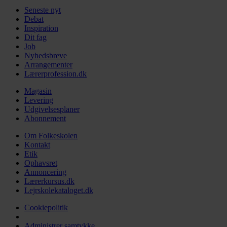
Seneste nyt
Debat
Inspiration
Dit fag
Job
Nyhedsbreve
Arrangementer
Lærerprofession.dk
Magasin
Levering
Udgivelsesplaner
Abonnement
Om Folkeskolen
Kontakt
Etik
Ophavsret
Annoncering
Lærerkursus.dk
Lejrskolekataloget.dk
Cookiepolitik
Administrer samtykke