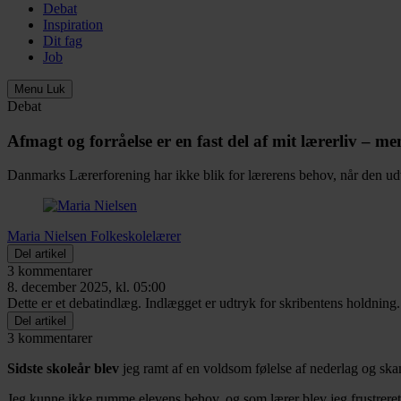
Debat
Inspiration
Dit fag
Job
Menu
Luk
Debat
Afmagt og forråelse er en fast del af mit lærerliv – m
Danmarks Lærerforening har ikke blik for lærerens behov, når den u
Maria Nielsen
Folkeskolelærer
Del artikel
3 kommentarer
8. december 2025, kl. 05:00
Dette er et debatindlæg. Indlægget er udtryk for skribentens holdning.
Del artikel
3 kommentarer
Sidste skoleår blev
jeg ramt af en voldsom følelse af nederlag og skam
Jeg kunne ikke rumme elevens behov, og som lærer blev jeg frustreret 