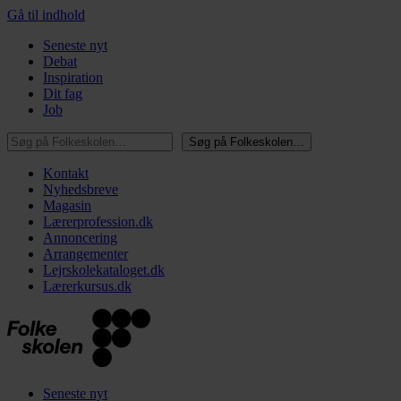
Gå til indhold
Seneste nyt
Debat
Inspiration
Dit fag
Job
Søg på Folkeskolen…
Søg på Folkeskolen…
Kontakt
Nyhedsbreve
Magasin
Lærerprofession.dk
Annoncering
Arrangementer
Lejrskolekataloget.dk
Lærerkursus.dk
Seneste nyt