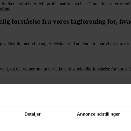
 – hvilket i sig selv er dybt problematisk – så har Danmarks Lærerforen
efond.
elig forståelse fra vores fagforening for, 
gs didaktik, men vi mangler redskaber til at håndtere, når vi og vores ko
evant, og det vidner om, at der ikke er tilstrækkelig forståelse fra vor
erenskomstudvalget i DLF
ndsigt og mod at kunne se tilbage på en situation, hvor man ikke slog t
Detaljer
Annonceindstillinger
er, mens færre siger det så højt og klart som dig.