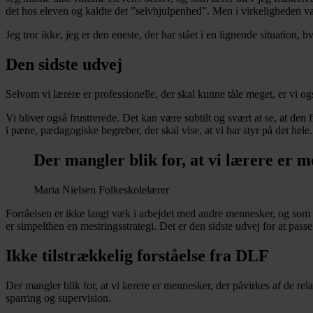
det hos eleven og kaldte det ”selvhjulpenhed”. Men i virkeligheden va
Jeg tror ikke, jeg er den eneste, der har stået i en lignende situation, 
Den sidste udvej
Selvom vi lærere er professionelle, der skal kunne tåle meget, er vi o
Vi bliver også frustrerede. Det kan være subtilt og svært at se, at den 
i pæne, pædagogiske begreber, der skal vise, at vi har styr på det hele.
Der mangler blik for, at vi lærere er me
Maria Nielsen
Folkeskolelærer
Forråelsen er ikke langt væk i arbejdet med andre mennesker, og som ps
er simpelthen en mestringsstrategi. Det er den sidste udvej for at passe 
Ikke tilstrækkelig forståelse fra DLF
Der mangler blik for, at vi lærere er mennesker, der påvirkes af de rela
sparring og supervision.