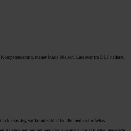
le Kompetencefond, mener Maria Nielsen. Læs svar fra DLF nederst.
min klasse. Jeg var kommet til at handle med en forråelse.
agt fralagde jeg mig mit pædagogiske ansvar for at hjælpe, placerede