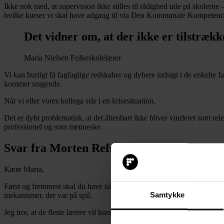
Ikke nok med, at supervision ikke stilles til rådighed ude på skolerne
hvilke kurser vi skal have adgang til via Den Kommunale Kompetenc
Det vidner om, at der ikke er tilstrækk
Maria Nielsen
Folkeskolelærer
Vi kan hurtigt få fagfaglige redskaber og dybere indsigt i de enkelte fa
kommer snigende.
Når vi eller vores kollega står i en krisesituation.
Det er dybt problematisk, at det åbenbart ikke bliver vurderet som rel
professionel og som menneske.
Svar fra Morten Refskov, formand for ov
Kære Maria,
Først og fremmest skal du have tak for din ærlighed. Det kræver selvi
mekanismer, der var på spil.
Samtykke
Jeg tror, at de fleste lærere vil kunne genkende den afmagt, du beskriv