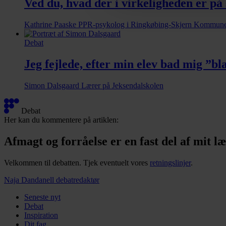
Ved du, hvad der i virkeligheden er på 
https://www.folkeskolen.dk
Kathrine Paaske
PPR-psykolog i Ringkøbing-Skjern Kommun
Debat
Jeg fejlede, efter min elev bad mig ”
Simon Dalsgaard
Lærer på Jeksendalskolen
2
Debat
relaterede
Her kan du kommentere på artiklen:
artikler
Afmagt og forråelse er en fast del af mit l
Velkommen til debatten. Tjek eventuelt vores
retningslinjer
.
Naja Dandanell
debatredaktør
Seneste nyt
Debat
Inspiration
Dit fag