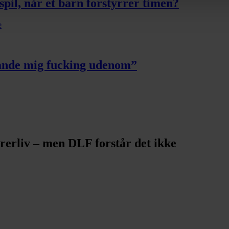
spil, når et barn forstyrrer timen?
/persondata/
e
blande mig fucking udenom”
ærerliv – men DLF forstår det ikke