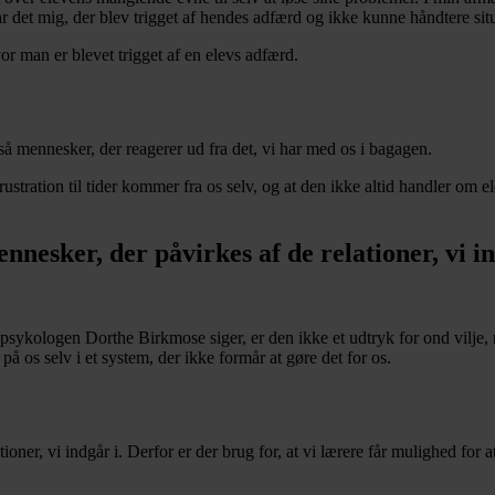
r det mig, der blev trigget af hendes adfærd og ikke kunne håndtere sit
hvor man er blevet trigget af en elevs adfærd.
gså mennesker, der reagerer ud fra det, vi har med os i bagagen.
frustration til tider kommer fra os selv, og at den ikke altid handler om 
nnesker, der påvirkes af de relationer, vi i
ykologen Dorthe Birkmose siger, er den ikke et udtryk for ond vilje, me
på os selv i et system, der ikke formår at gøre det for os.
tioner, vi indgår i. Derfor er der brug for, at vi lærere får mulighed fo