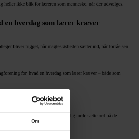
ing heller ikke blik for læreren som menneske, når der udvælges,
hvad en hverdag som lærer kræver
lleger bliver trigget, når magtesløsheden sætter ind, når forråelsen
es fagforening for, hvad en hverdag som lærer kræver – både som
il, sådan som man ønskede, og samtidig turde sætte ord på de
Om