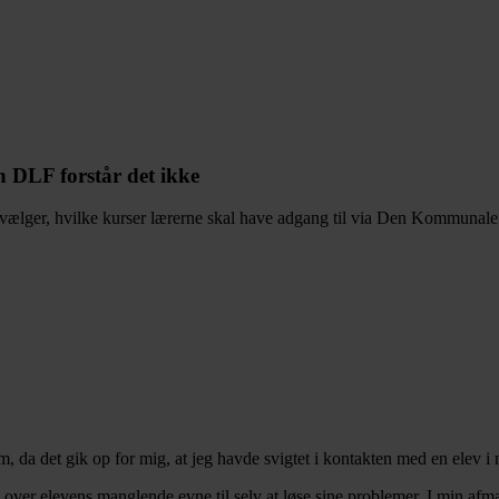
en DLF forstår det ikke
dvælger, hvilke kurser lærerne skal have adgang til via Den Kommuna
, da det gik op for mig, at jeg havde svigtet i kontakten med en elev i 
over elevens manglende evne til selv at løse sine problemer. I min afm