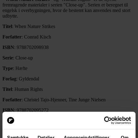
fremragende materialer i serien "Close-up". Serien er beregnet til
engelsk i overbygningen, hvor de bestemt kan anvendes med stort
udbytte.
Titel
: When Nature Strikes
Forfatter
: Conrad Kisch
ISBN
: 9788702098938
Serie
: Close-up
Type
: Hæfte
Forlag
: Gyldendal
Titel
: Human Rights
Forfatter
: Christel Tajo-Hjenner, Tine Junge Nielsen
ISBN
: 9788702095272
Serie
: Close-up
Type
: Hæfte
Samtykke
Detaljer
Annonceindstillinger
Om