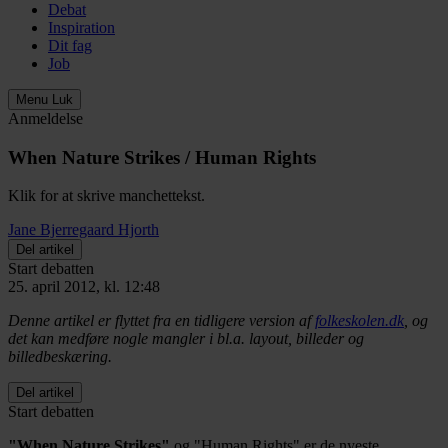
Debat
Inspiration
Dit fag
Job
Menu
Luk
Anmeldelse
When Nature Strikes / Human Rights
Klik for at skrive manchettekst.
Jane Bjerregaard Hjorth
Del artikel
Start debatten
25. april 2012, kl. 12:48
Denne artikel er flyttet fra en tidligere version af
folkeskolen.dk
, og
det kan medføre nogle mangler i bl.a. layout, billeder og
billedbeskæring.
Del artikel
Start debatten
"When Nature Strikes"
og "Human Rights" er de nyeste