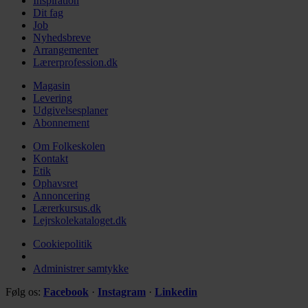
Inspiration
Dit fag
Job
Nyhedsbreve
Arrangementer
Lærerprofession.dk
Magasin
Levering
Udgivelsesplaner
Abonnement
Om Folkeskolen
Kontakt
Etik
Ophavsret
Annoncering
Lærerkursus.dk
Lejrskolekataloget.dk
Cookiepolitik
Administrer samtykke
Følg os:
Facebook
·
Instagram
·
Linkedin