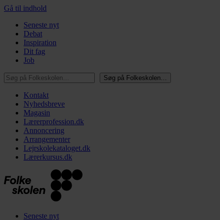
Gå til indhold
Seneste nyt
Debat
Inspiration
Dit fag
Job
Søg på Folkeskolen…
Søg på Folkeskolen…
Kontakt
Nyhedsbreve
Magasin
Lærerprofession.dk
Annoncering
Arrangementer
Lejrskolekataloget.dk
Lærerkursus.dk
Seneste nyt