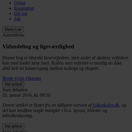
Debat
Inspiration
Dit fag
Job
Menu
Luk
Anmeldelse
Videndeling og ligeværdighed
Denne bog er tiltænkt læsevejledere, men andre af skolens vejledere
kan med fordel læse med. Rollen som vejleder er nemlig en ikke
altid helt let balancegang mellem kollega og ekspert.
Bente Qvist Okholm
Del artikel
Start debatten
25. januar 2016, kl. 09:50
Denne artikel er flyttet fra en tidligere version af
folkeskolen.dk
, og
det kan medføre nogle mangler i bl.a. layout, billeder og
billedbeskæring.
Del artikel
Start debatten