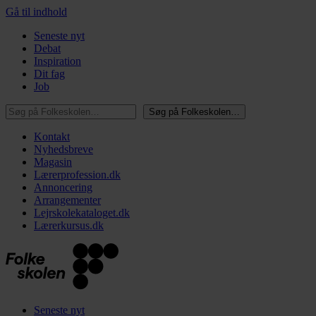
Gå til indhold
Seneste nyt
Debat
Inspiration
Dit fag
Job
Søg på Folkeskolen…
Søg på Folkeskolen…
Kontakt
Nyhedsbreve
Magasin
Lærerprofession.dk
Annoncering
Arrangementer
Lejrskolekataloget.dk
Lærerkursus.dk
Seneste nyt