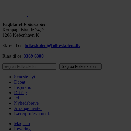
Fagbladet
Folkeskolen
Kompagnistræde 34, 3
1208 København K
Skriv til os:
folkeskolen@folkeskolen.dk
Ring til os:
3369 6300
Søg på Folkeskolen…
Søg på Folkeskolen…
Seneste nyt
Debat
Inspiration
Dit fag
Job
Nyhedsbreve
Arrangementer
Lærerprofession.dk
Magasin
Levering