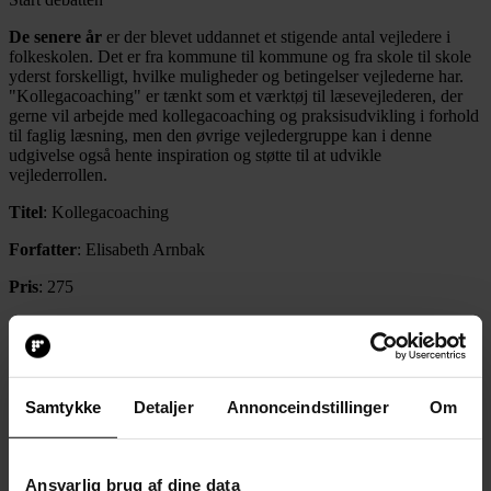
De senere år
er der blevet uddannet et stigende antal vejledere i
folkeskolen. Det er fra kommune til kommune og fra skole til skole
yderst forskelligt, hvilke muligheder og betingelser vejlederne har.
"Kollegacoaching" er tænkt som et værktøj til læsevejlederen, der
gerne vil arbejde med kollegacoaching og praksisudvikling i forhold
til faglig læsning, men den øvrige vejledergruppe kan i denne
udgivelse også hente inspiration og støtte til at udvikle
vejlederrollen.
Titel
: Kollegacoaching
Forfatter
: Elisabeth Arnbak
Pris
: 275
Sider
: 127
Forlag
: Gyldendal
Samtykke
Detaljer
Annonceindstillinger
Om
"Kollegacoaching" er blevet til på baggrund af et
læsevejlederprojekt forankret i Hvidovre Kommune, hvor i alt ni
skoler deltog. Bogen er delt op i tre dele. Efter hver del er der
Ansvarlig brug af dine data