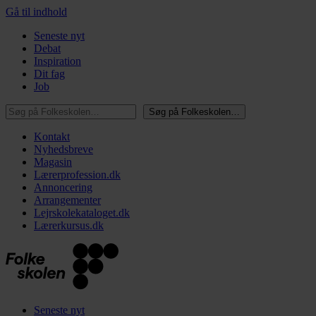
Gå til indhold
Seneste nyt
Debat
Inspiration
Dit fag
Job
Søg på Folkeskolen…
Søg på Folkeskolen…
Kontakt
Nyhedsbreve
Magasin
Lærerprofession.dk
Annoncering
Arrangementer
Lejrskolekataloget.dk
Lærerkursus.dk
Seneste nyt