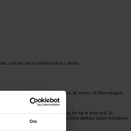
um, som har ført til ændret praksis i skolen.
prøve har vist en risiko for, at det barn, de venter, vil blive mongol.
ger de tos lykke.
nnem dialoger og handlinger, som i og for sig er gode nok: Ja,
er den kvindelige hovedpersons, og på hvert titelblad takker forfatteren
Om