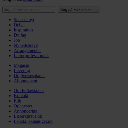
Søg på Folkeskolen…
Søg på Folkeskolen…
Seneste nyt
Debat
Inspiration
Dit fag
Job
Nyhedsbreve
Arrangementer
Lærerprofession.dk
Magasin
Levering
Udgivelsesplaner
Abonnement
Om Folkeskolen
Kontakt
Etik
Ophavsret
Annoncering
Lærerkursus.dk
Lejrskolekataloget.dk