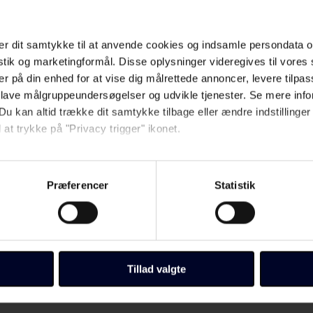
beskrivelserne lidt brevkasseagtige. Måske er det temaerne karakter, der 
e svage læsere har et lige så nuanceret åndsliv som alle andre, og derfor
r dit samtykke til at anvende cookies og indsamle persondata o
istik og marketingformål. Disse oplysninger videregives til vore
er på din enhed for at vise dig målrettede annoncer, levere tilpas
å også være muligt for denne målgruppe.
 lave målgruppeundersøgelser og udvikle tjenester. Se mere inf
 unge, især kvinder, der skal beskæftige sig med graviditetsusikkerhe
Du kan altid trække dit samtykke tilbage eller ændre indstillinger
 at trykke på "Privacy trigger" ikonet.
så gerne:
sninger om din placering, der kan være nøjagtig inden for få me
Præferencer
Statistik
 baseret på en scanning af dens unikke karakteristika (fingerprin
ebsitet.
llinger, herunder trække din accept tilbage, ved at klikke på link 
 vores
cookiepolitik
side.
Tillad valgte
Fagbladet Folkeskolens domæner. Få mere at vide om, hvem vi e