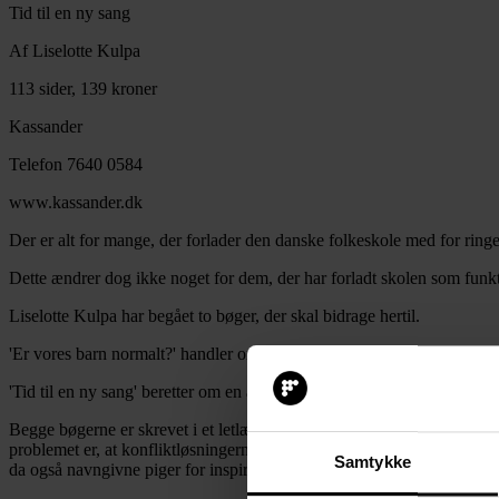
Tid til en ny sang
Af Liselotte Kulpa
113 sider, 139 kroner
Kassander
Telefon 7640 0584
www.kassander.dk
Der er alt for mange, der forlader den danske folkeskole med for ringe
Dette ændrer dog ikke noget for dem, der har forladt skolen som funkti
Liselotte Kulpa har begået to bøger, der skal bidrage hertil.
'Er vores barn normalt?' handler om et ungt par, der får forstyrret deres
'Tid til en ny sang' beretter om en alenemor, der bliver forelsket i e
Begge bøgerne er skrevet i et letlæst sprog, og problemstillingerne h
problemet er, at konfliktløsningerne nærmer sig det politisk korrekte, 
Samtykke
da også navngivne piger for inspiration og hjælp.