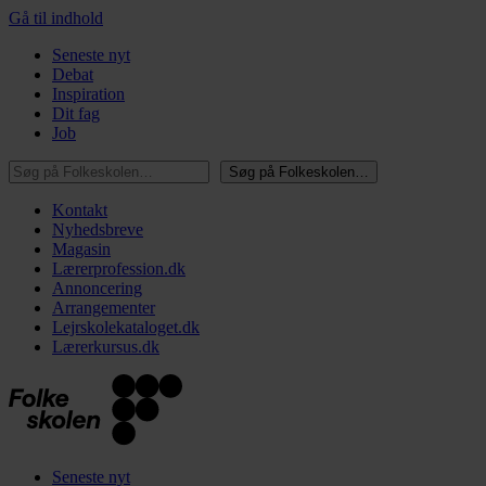
Gå til indhold
Seneste nyt
Debat
Inspiration
Dit fag
Job
Søg på Folkeskolen…
Søg på Folkeskolen…
Kontakt
Nyhedsbreve
Magasin
Lærerprofession.dk
Annoncering
Arrangementer
Lejrskolekataloget.dk
Lærerkursus.dk
Seneste nyt