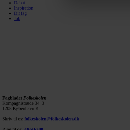
os, og hvordan vi behandler p
Debat
Inspiration
https://www.folkeskolen.dk
Dit fag
Job
Fagbladet
Folkeskolen
Kompagnistræde 34, 3
1208 København K
Skriv til os:
folkeskolen@folkeskolen.dk
Ring til os:
3369 6300