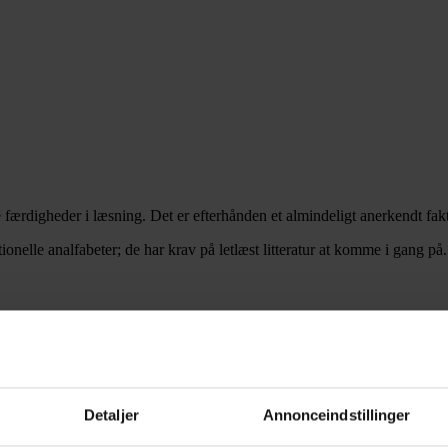
 færdigheder i læsning. Det er efterhånden et almindeligt anerkendt fakt
onelle analfabeter; de har krav på letlæst litteratur at komme i gang på.
 graviditetslykke, da hospitalet indkalder dem til undersøgelse, fordi en 
n lidt yngre mand. Han bor hjemme hos sin mor, som med alle midler bekri
ar som beskrevet en god tyngde. Bøgernes personer løser konflikterne ge
i hvert fald set fra en kvindepolitisk vinkel. Synsvinklen er i begge bøg
Detaljer
Annonceindstillinger