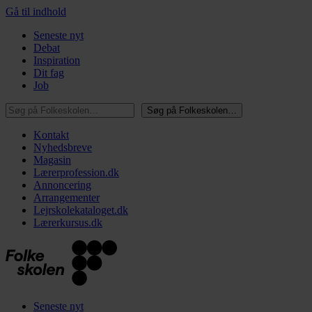
Gå til indhold
Seneste nyt
Debat
Inspiration
Dit fag
Job
Søg på Folkeskolen…
Søg på Folkeskolen…
Kontakt
Nyhedsbreve
Magasin
Lærerprofession.dk
Annoncering
Arrangementer
Lejrskolekataloget.dk
Lærerkursus.dk
Seneste nyt