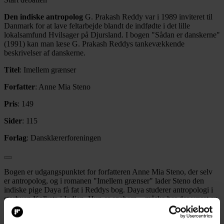
Den indiske antropolog
G. Prakash Reddy var i 1989 inviteret til
Danmark for at lave feltarbejde blandt de indfødte i det lille
lokalsamfund Hvilsager på Djursland. I bogen "Sådan er danskerne"
(1991) kan man læse G. Prakash Reddys tankevækkende
beskrivelser af danskerne.
Titel
: Imellem grænser
Forfatter
: Anne Mia Steno
Pris
: 149
Sider
: 115
Forlag
: Dansklærerforeningen
Bogen er udgangspunktet for forfatteren Anne Mia Steno, der selv
er antropolog, og i romanen "Imellem grænser" lader Steno den
indiske pige Daya få fat i Reddys bog. Daya studerer antropologi i
storbyen Kolkata i Indien. Hun er enebarn – måske har der været en
tvilling? – og kommer fra den farverige og stinkende landsby
Bankura. Hun har gået på ashramskole, hvor faget ”livslære” var