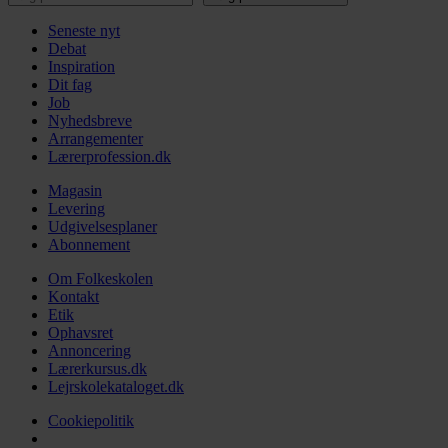
Seneste nyt
Debat
Inspiration
Dit fag
Job
Nyhedsbreve
Arrangementer
Lærerprofession.dk
Magasin
Levering
Udgivelsesplaner
Abonnement
Om Folkeskolen
Kontakt
Etik
Ophavsret
Annoncering
Lærerkursus.dk
Lejrskolekataloget.dk
Cookiepolitik