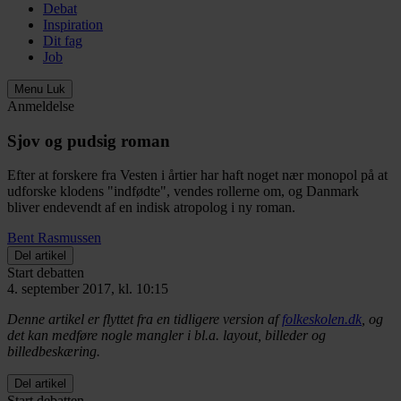
Debat
Inspiration
Dit fag
Job
Menu
Luk
Anmeldelse
Sjov og pudsig roman
Efter at forskere fra Vesten i årtier har haft noget nær monopol på at
udforske klodens "indfødte", vendes rollerne om, og Danmark
bliver endevendt af en indisk atropolog i ny roman.
Bent Rasmussen
Del artikel
Start debatten
4. september 2017, kl. 10:15
Denne artikel er flyttet fra en tidligere version af
folkeskolen.dk
, og
det kan medføre nogle mangler i bl.a. layout, billeder og
billedbeskæring.
Del artikel
Start debatten