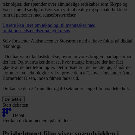
teknolgier, der spænder over almindelige redskaber som Skype og
FaceTime til særligt udstyr som virtual reality og specialudviklede
rum til personer med sanseforstyrrelser.
Lærere kan lære om teknologi til mennesker med
funktionsnedsættelser på nyt kursus
Selv fortsætter Autismecenter Storstrøm med at have fokus på digital
teknologi.
"Det har været fantastisk at se, hvordan vores brugere har taget imod
det her. Og overraskende at se, hvor mange brugere der har fået
glæde af de her teknologier. Det fortsætter i det uendelige, så når der
kommer nye teknologier, vil vi prøve dem af", lover forstander Anne
Bornefeldt Olsen, inden filmen fader ud.
Du kan se den 22 minutter og 40 sekunder lange film via dette link:
Del artikel
Start debatten
Debat
Her kan du kommentere på artiklen:
Prisbelønnet film viser spændvidden i