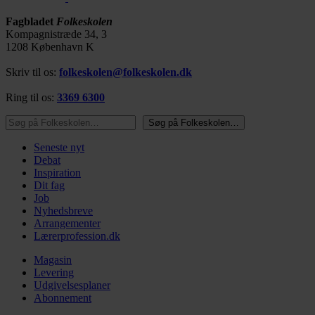
Fagbladet
Folkeskolen
Kompagnistræde 34, 3
1208 København K
Skriv til os:
folkeskolen@folkeskolen.dk
Ring til os:
3369 6300
Søg på Folkeskolen…
Søg på Folkeskolen…
Seneste nyt
Debat
Inspiration
Dit fag
Job
Nyhedsbreve
Arrangementer
Lærerprofession.dk
Magasin
Levering
Udgivelsesplaner
Abonnement