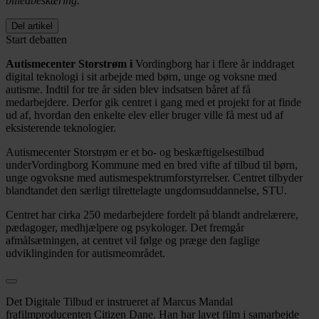
billedbeskæring.
Del artikel
Start debatten
Autismecenter Storstrøm i
Vordingborg har i flere år inddraget
digital teknologi i sit arbejde med børn, unge og voksne med
autisme. Indtil for tre år siden blev indsatsen båret af få
medarbejdere. Derfor gik centret i gang med et projekt for at finde
ud af, hvordan den enkelte elev eller bruger ville få mest ud af
eksisterende teknologier.
Autismecenter Storstrøm er et bo- og beskæftigelsestilbud
underVordingborg Kommune med en bred vifte af tilbud til børn,
unge ogvoksne med autismespektrumforstyrrelser. Centret tilbyder
blandtandet den særligt tilrettelagte ungdomsuddannelse, STU.
Centret har cirka 250 medarbejdere fordelt på blandt andrelærere,
pædagoger, medhjælpere og psykologer. Det fremgår
afmålsætningen, at centret vil følge og præge den faglige
udviklinginden for autismeområdet.
Det Digitale Tilbud er instrueret af Marcus Mandal
frafilmproducenten Citizen Dane. Han har lavet film i samarbejde