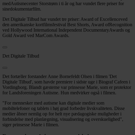
medAutismecenter Storstrøm i ti år og har vundet flere priser for
sinedokumentarfilm.
Det Digitale Tilbud har vundet tre priser: Award of Excellenceved
den amerikanske kortfilmsfestival Best Shorts, Award ofRecognition
ved Hollywood International Independent DocumentaryAwards og
Gold Award ved MarCom Awards.
Det Digitale Tilbud
Det fortæller forstander Anne Bornefeldt Olsen i filmen 'Det
Digitale Tilbud', som havde premiere i sidste uge i Biograf Cafeen i
Vordingborg. Blandt gæsterne var prinsesse Marie, som er protektor
for Landsforeningen Autisme. Hun medvirker også i filmen.
"For mennesker med autisme kan digitale medier som
mobiltelefoner og tablets i høj grad forbedre livskvaliteten. Disse
medier åbner nemlig op for helt nye pædagogiske muligheder i
forbindelse med planlægning, visualisering og overskuelighed",
siger prinsesse Marie i filmen.