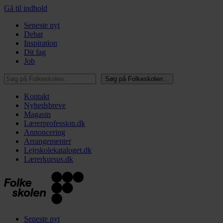
Gå til indhold
Seneste nyt
Debat
Inspiration
Dit fag
Job
Søg på Folkeskolen…
Søg på Folkeskolen…
Kontakt
Nyhedsbreve
Magasin
Lærerprofession.dk
Annoncering
Arrangementer
Lejrskolekataloget.dk
Lærerkursus.dk
Seneste nyt