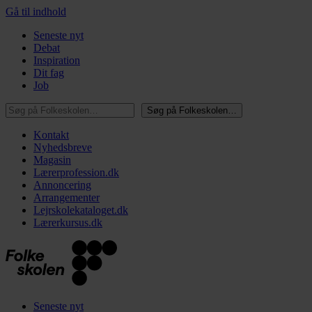
Gå til indhold
Seneste nyt
Debat
Inspiration
Dit fag
Job
Søg på Folkeskolen…
Søg på Folkeskolen…
Kontakt
Nyhedsbreve
Magasin
Lærerprofession.dk
Annoncering
Arrangementer
Lejrskolekataloget.dk
Lærerkursus.dk
Seneste nyt