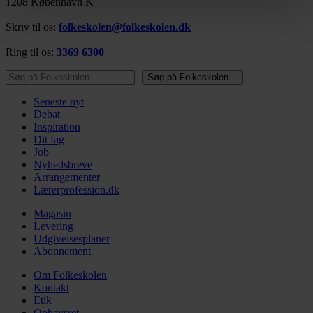
1208 København K
https://www.folkeskolen.dk/persondata/
Skriv til os:
folkeskolen@folkeskolen.dk
Ring til os:
3369 6300
Søg på Folkeskolen…
Søg på Folkeskolen…
Seneste nyt
Debat
Inspiration
Dit fag
Job
Nyhedsbreve
Arrangementer
Lærerprofession.dk
Magasin
Levering
Udgivelsesplaner
Abonnement
Om Folkeskolen
Kontakt
Etik
Ophavsret