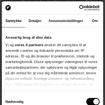
radikalisering. Det kan du læse om i »Dansk pædagogisk Tidsskrift«
nummer 2/2012, som også tager fat i blandt andet fædrelandets
foretrukne myter.
Folkeskolen nr. 15 2012
Samtykke
Detaljer
Annonceindstillinger
Om
Udgivelsen retter sin opmærksomhed mod, hvordan historie
fortælles og bruges i skolen, på uddannelser, i forskning og i den
Ansvarlig brug af dine data
politiske debat om pædagogik og uddannelse. Blandt andet tages der
Vi og
vores 4 partnere
ønsker dit samtykke til at
fat i, hvilke virkninger historiefortællingerne har i nutiden.
anvende cookies og indsamle persondata om IP-
Læs mere på dpt.dk, hvor du kan læse abstracts af tidsskriftets
adresse, ID og din browser til præferencer, statistik og
artikler.
marketingformål. Disse oplysninger videregives til vores
samarbejdspartnere, der opbevarer og tilgår oplysninger
Del artikel
Start debatten
på din enhed for at vise dig målrettede annoncer, levere
tilpasset indhold, foretage annonce- og indholdsmåling,
Debat
Her kan du kommentere på artiklen:
lave målgruppeundersøgelser og udvikle tjenester. Se
mere information under
indstillinger
og i vores
Myter og historier i undervisningen
persondatapolitik. Du kan altid trække dit samtykke
Samtykkevalg
tilbage eller ændre indstillinger fra vores
Nødvendig