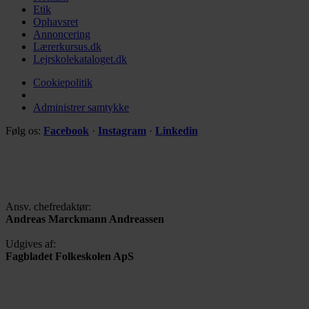
Etik
Ophavsret
Annoncering
Lærerkursus.dk
Lejrskolekataloget.dk
Cookiepolitik
Administrer samtykke
Følg os:
Facebook
·
Instagram
·
Linkedin
Ansv. chefredaktør:
Andreas Marckmann Andreassen
Udgives af:
Fagbladet Folkeskolen ApS