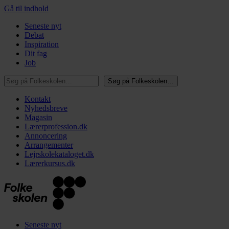
Gå til indhold
Seneste nyt
Debat
Inspiration
Dit fag
Job
Søg på Folkeskolen…
Søg på Folkeskolen…
Kontakt
Nyhedsbreve
Magasin
Lærerprofession.dk
Annoncering
Arrangementer
Lejrskolekataloget.dk
Lærerkursus.dk
Seneste nyt