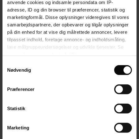
anvende cookies og indsamle persondata om IP-
adresse, ID og din browser til præferencer, statistik og
Velkommen til debatten. Tjek eventuelt vores
retningslinjer
.
marketingformål. Disse oplysninger videregives til vores
Naja Dandanell
debatredaktør
samarbejdspartnere, der opbevarer og tilgår oplysninger
Seneste nyt
på din enhed for at vise dig målrettede annoncer, levere
Debat
tilpasset indhold, foretage annonce- og indholdsmåling,
Inspiration
lave målgruppeundersøgelser og udvikle tjenester. Se
Dit fag
Job
mere information under
indstillinger
og i vores
persondatapolitik. Du kan altid trække dit samtykke
Samtykkevalg
tilbage eller ændre indstillinger fra vores
Nødvendig
"Cookiedeklaration", eller ved at trykke på "Privacy
trigger" ikonet.
Præferencer
Hvis du tillader det, vil vi også gerne:
Indsamle præcise oplysninger om din placering,
Statistik
der kan være nøjagtig inden for få meter
Identificere din enhed baseret på en scanning af
Marketing
dens unikke karakteristika (fingerprinting)
Dine valg anvendes på hele websitet.
Fagbladet
Folkeskolen