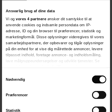
Del artikel
Ansvarlig brug af dine data
Start debatten
Vi og
vores 4 partnere
ønsker dit samtykke til at
Debat
anvende cookies og indsamle persondata om IP-
Her kan du kommentere på artiklen:
adresse, ID og din browser til præferencer, statistik og
Kommuner begår fejl i sager om udsatte
marketingformål. Disse oplysninger videregives til vores
børn
samarbejdspartnere, der opbevarer og tilgår oplysninger
på din enhed for at vise dig målrettede annoncer, levere
Velkommen til debatten. Tjek eventuelt vores
retningslinjer
.
tilpasset indhold, foretage annonce- og indholdsmåling,
lave målgruppeundersøgelser og udvikle tjenester. Se
Naja Dandanell
debatredaktør
mere information under
indstillinger
og i vores
Seneste nyt
persondatapolitik. Du kan altid trække dit samtykke
Samtykkevalg
Debat
tilbage eller ændre indstillinger fra vores
Nødvendig
Inspiration
"Cookiedeklaration", eller ved at trykke på "Privacy
Dit fag
Job
trigger" ikonet.
Præferencer
Hvis du tillader det, vil vi også gerne:
Indsamle præcise oplysninger om din placering,
Statistik