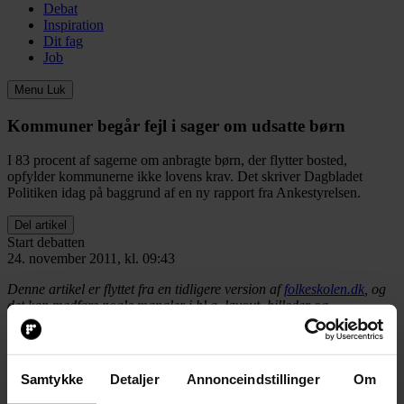
Debat
Inspiration
Dit fag
Job
Menu
Luk
Kommuner begår fejl i sager om udsatte børn
I 83 procent af sagerne om anbragte børn, der flytter bosted,
opfylder kommunerne ikke lovens krav. Det skriver Dagbladet
Politiken idag på baggrund af en ny rapport fra Ankestyrelsen.
Del artikel
Start debatten
24. november 2011, kl. 09:43
Denne artikel er flyttet fra en tidligere version af
folkeskolen.dk
, og
det kan medføre nogle mangler i bl.a. layout, billeder og
billedbeskæring.
Del artikel
Start debatten
Samtykke
Detaljer
Annonceindstillinger
Om
Politiken: Kommuner fejler
i 4 ud af 5 sager om udsatte børn