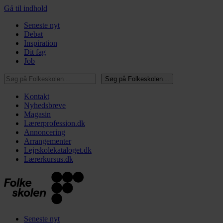
Gå til indhold
Seneste nyt
Debat
Inspiration
Dit fag
Job
Søg på Folkeskolen…
Søg på Folkeskolen…
Kontakt
Nyhedsbreve
Magasin
Lærerprofession.dk
Annoncering
Arrangementer
Lejrskolekataloget.dk
Lærerkursus.dk
Seneste nyt