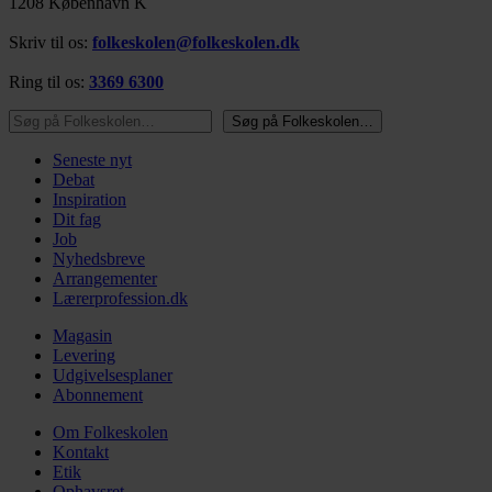
1208 København K
Skriv til os:
folkeskolen@folkeskolen.dk
Ring til os:
3369 6300
Søg på Folkeskolen…
Søg på Folkeskolen…
Seneste nyt
Debat
Inspiration
Dit fag
Job
Nyhedsbreve
Arrangementer
Lærerprofession.dk
Magasin
Levering
Udgivelsesplaner
Abonnement
Om Folkeskolen
Kontakt
Etik
Ophavsret