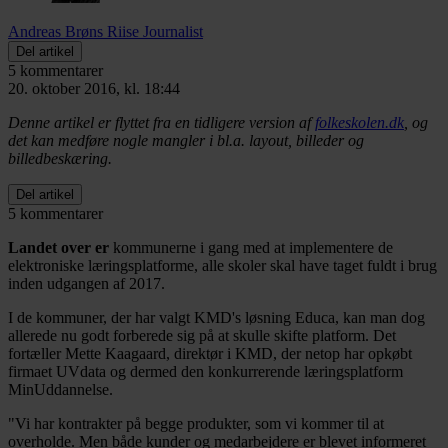
Andreas Brøns Riise
Journalist
Del artikel
5 kommentarer
20. oktober 2016, kl. 18:44
Denne artikel er flyttet fra en tidligere version af
folkeskolen.dk
, og
det kan medføre nogle mangler i bl.a. layout, billeder og
billedbeskæring.
Del artikel
5 kommentarer
Landet over er
kommunerne i gang med at implementere de
elektroniske læringsplatforme, alle skoler skal have taget fuldt i brug
inden udgangen af 2017.
I de kommuner, der har valgt KMD's løsning Educa, kan man dog
allerede nu godt forberede sig på at skulle skifte platform. Det
fortæller Mette Kaagaard, direktør i KMD, der netop har opkøbt
firmaet UVdata og dermed den konkurrerende læringsplatform
MinUddannelse.
"Vi har kontrakter på begge produkter, som vi kommer til at
overholde. Men både kunder og medarbejdere er blevet informeret