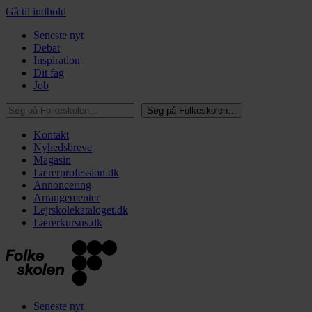
Gå til indhold
Seneste nyt
Debat
Inspiration
Dit fag
Job
Søg på Folkeskolen…
Søg på Folkeskolen…
Kontakt
Nyhedsbreve
Magasin
Lærerprofession.dk
Annoncering
Arrangementer
Lejrskolekataloget.dk
Lærerkursus.dk
Seneste nyt