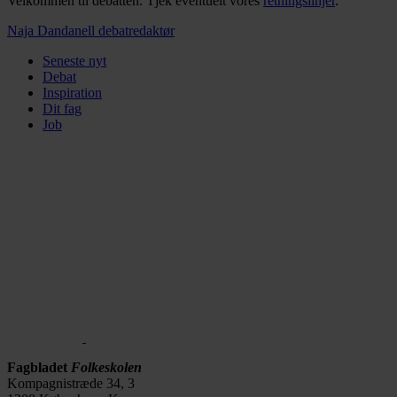
Velkommen til debatten. Tjek eventuelt vores
retningslinjer
.
Naja Dandanell
debatredaktør
Seneste nyt
Debat
Inspiration
Dit fag
Job
Fagbladet
Folkeskolen
Kompagnistræde 34, 3