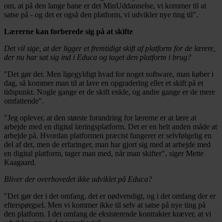
om, at på den lange bane er det MinUddannelse, vi kommer til at
satse på - og det er også den platform, vi udvikler nye ting til".
Lærerne kan forberede sig på at skifte
Det vil sige, at der ligger et fremtidigt skift af platform for de lærere,
der nu har sat sig ind i Educa og taget den platform i brug?
"Det gør der. Men ligegyldigt hvad for noget software, man køber i
dag, så kommer man til at lave en opgradering eller et skift på et
tidspunkt. Nogle gange er de skift enkle, og andre gange er de mere
omfattende".
"Jeg oplever, at den største forandring for lærerne er at lære at
arbejde med en digital læringsplatform. Det er en helt anden måde at
arbejde på. Hvordan platformen præcist fungerer er selvfølgelig en
del af det, men de erfaringer, man har gjort sig med at arbejde med
en digital platform, tager man med, når man skifter", siger Mette
Kaagaard.
Bliver der overhovedet ikke udviklet på Educa?
"Det gør der i det omfang, det er nødvendigt, og i det omfang der er
efterspørgsel. Men vi kommer ikke til selv at satse på nye ting på
den platform. I det omfang de eksisterende kontrakter kræver, at vi