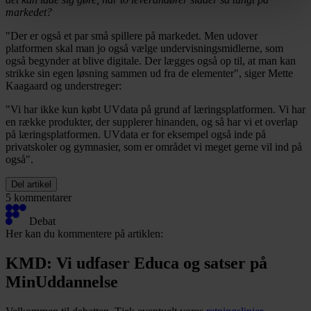
markedet?
https://www.folkeskolen.dk/persondata/
"Der er også et par små spillere på markedet. Men udover
platformen skal man jo også vælge undervisningsmidlerne, som
også begynder at blive digitale. Der lægges også op til, at man kan
strikke sin egen løsning sammen ud fra de elementer", siger Mette
Kaagaard og understreger:
"Vi har ikke kun købt UVdata på grund af læringsplatformen. Vi har
en række produkter, der supplerer hinanden, og så har vi et overlap
på læringsplatformen. UVdata er for eksempel også inde på
privatskoler og gymnasier, som er området vi meget gerne vil ind på
også".
Del artikel
5 kommentarer
Debat
Her kan du kommentere på artiklen:
KMD: Vi udfaser Educa og satser på
MinUddannelse