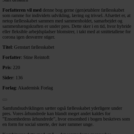
Forfatteren vil med
denne bog gerne (gen)etablere fællesskabet
som ramme for individets udvikling, læring og trivsel. Afsættet er, at
netop fællesskabet sammen med sammenholdet, samarbejdet og
sammenhængskraften er under pres. Dette sker i en tid, hvor hybride
eller fleksible arbejdspladser blomstrer, i takt med at smittetallene for
corona igen desværre stiger.
Titel
: Genstart fællesskabet
Forfatter
: Stine Reintoft
Pris
: 220
Sider
: 136
Forlag
: Akademisk Forlag
Samfundsudviklingen sætter også fællesskabet yderligere under
pres. Vores århundrede kan blandt meget andet kaldes for
”Ensomhedens århundrede”, hvor ensomhed i bogen beskrives som
en form for social smerte, der især rammer unge.