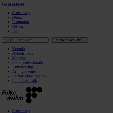
Gå til indhold
Seneste nyt
Debat
Inspiration
Dit fag
Job
Søg på Folkeskolen…
Søg på Folkeskolen…
Kontakt
Nyhedsbreve
Magasin
Lærerprofession.dk
Annoncering
Arrangementer
Lejrskolekataloget.dk
Lærerkursus.dk
Seneste nyt