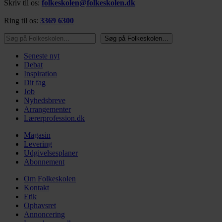
Skriv til os:
folkeskolen@folkeskolen.dk
Ring til os:
3369 6300
Søg på Folkeskolen…
Søg på Folkeskolen…
Seneste nyt
Debat
Inspiration
Dit fag
Job
Nyhedsbreve
Arrangementer
Lærerprofession.dk
Magasin
Levering
Udgivelsesplaner
Abonnement
Om Folkeskolen
Kontakt
Etik
Ophavsret
Annoncering