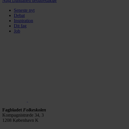
Naja Dandanell
debatredaktør
Seneste nyt
Debat
Inspiration
Dit fag
Job
Fagbladet
Folkeskolen
Kompagnistræde 34, 3
1208 København K