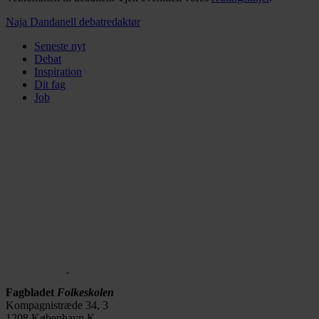
Naja Dandanell
debatredaktør
Seneste nyt
Debat
Inspiration
Dit fag
Job
Fagbladet
Folkeskolen
Kompagnistræde 34, 3
1208 København K