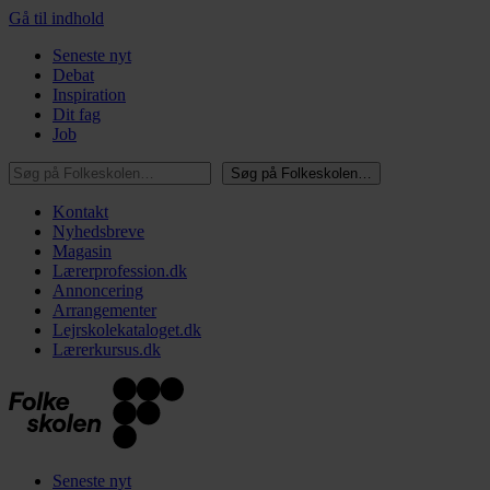
Gå til indhold
Seneste nyt
Debat
Inspiration
Dit fag
Job
Søg på Folkeskolen…
Søg på Folkeskolen…
Kontakt
Nyhedsbreve
Magasin
Lærerprofession.dk
Annoncering
Arrangementer
Lejrskolekataloget.dk
Lærerkursus.dk
Seneste nyt