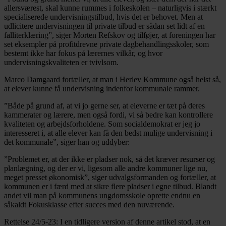
allersværest, skal kunne rummes i folkeskolen – naturligvis i stærkt
specialiserede undervisningstilbud, hvis det er behovet. Men at
udlicitere undervisningen til private tilbud er sådan set lidt af en
falliterklæring”, siger Morten Refskov og tilføjer, at foreningen har
set eksempler på profitdrevne private dagbehandlingsskoler, som
bestemt ikke har fokus på lærernes vilkår, og hvor
undervisningskvaliteten er tvivlsom.
Marco Damgaard fortæller, at man i Herlev Kommune også helst så,
at elever kunne få undervisning indenfor kommunale rammer.
”Både på grund af, at vi jo gerne ser, at eleverne er tæt på deres
kammerater og lærere, men også fordi, vi så bedre kan kontrollere
kvaliteten og arbejdsforholdene. Som socialdemokrat er jeg jo
interesseret i, at alle elever kan få den bedst mulige undervisning i
det kommunale”, siger han og uddyber:
”Problemet er, at der ikke er pladser nok, så det kræver resurser og
planlægning, og der er vi, ligesom alle andre kommuner lige nu,
meget presset økonomisk”, siger udvalgsformanden og fortæller, at
kommunen er i færd med at sikre flere pladser i egne tilbud. Blandt
andet vil man på kommunens ungdomsskole oprette endnu en
såkaldt Fokusklasse efter succes med den nuværende.
Rettelse 24/5-23:
I en tidligere version af denne artikel stod, at en