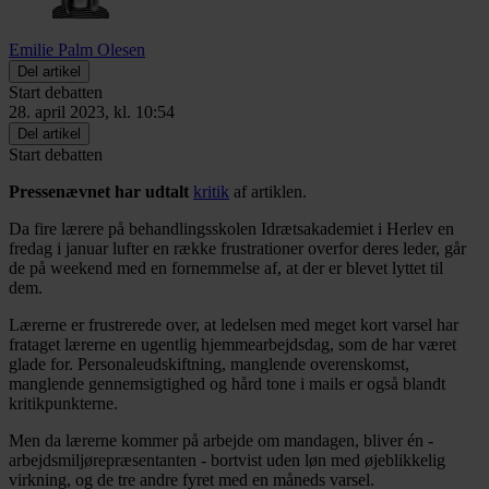
Emilie Palm Olesen
Del artikel
Start debatten
28. april 2023, kl. 10:54
Del artikel
Start debatten
Pressenævnet har udtalt
kritik
af artiklen.
Da fire lærere på behandlingsskolen Idrætsakademiet i Herlev en
fredag i januar lufter en række frustrationer overfor deres leder, går
de på weekend med en fornemmelse af, at der er blevet lyttet til
dem.
Lærerne er frustrerede over, at ledelsen med meget kort varsel har
frataget lærerne en ugentlig hjemmearbejdsdag, som de har været
glade for. Personaleudskiftning, manglende overenskomst,
manglende gennemsigtighed og hård tone i mails er også blandt
kritikpunkterne.
Men da lærerne kommer på arbejde om mandagen, bliver én -
arbejdsmiljørepræsentanten - bortvist uden løn med øjeblikkelig
virkning, og de tre andre fyret med en måneds varsel.