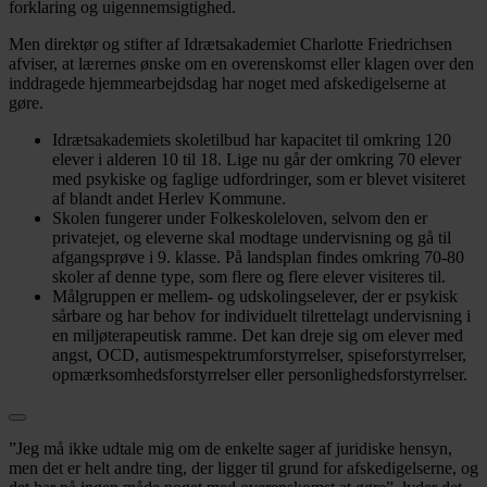
forklaring og uigennemsigtighed.
Men direktør og stifter af Idrætsakademiet Charlotte Friedrichsen
afviser, at lærernes ønske om en overenskomst eller klagen over den
inddragede hjemmearbejdsdag har noget med afskedigelserne at
gøre.
Idrætsakademiets skoletilbud har kapacitet til omkring 120
elever i alderen 10 til 18. Lige nu går der omkring 70 elever
med psykiske og faglige udfordringer, som er blevet visiteret
af blandt andet Herlev Kommune.
Skolen fungerer under Folkeskoleloven, selvom den er
privatejet, og eleverne skal modtage undervisning og gå til
afgangsprøve i 9. klasse. På landsplan findes omkring 70-80
skoler af denne type, som flere og flere elever visiteres til.
Målgruppen er mellem- og udskolingselever, der er psykisk
sårbare og har behov for individuelt tilrettelagt undervisning i
en miljøterapeutisk ramme. Det kan dreje sig om elever med
angst, OCD, autismespektrumforstyrrelser, spiseforstyrrelser,
opmærksomhedsforstyrrelser eller personlighedsforstyrrelser.
”Jeg må ikke udtale mig om de enkelte sager af juridiske hensyn,
men det er helt andre ting, der ligger til grund for afskedigelserne, og