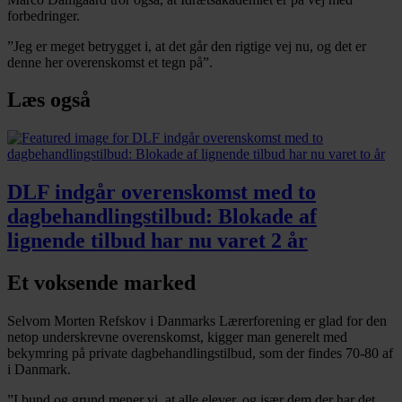
forbedringer.
”Jeg er meget betrygget i, at det går den rigtige vej nu, og det er
denne her overenskomst et tegn på”.
Læs også
DLF indgår overenskomst med to
dagbehandlingstilbud: Blokade af
lignende tilbud har nu varet 2 år
Et voksende marked
Selvom Morten Refskov i Danmarks Lærerforening er glad for den
netop underskrevne overenskomst, kigger man generelt med
bekymring på private dagbehandlingstilbud, som der findes 70-80 af
i Danmark.
”I bund og grund mener vi, at alle elever, og især dem der har det