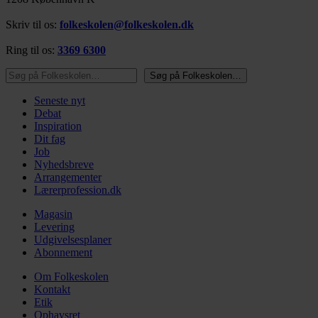
Skriv til os:
folkeskolen@folkeskolen.dk
Ring til os:
3369 6300
Søg på Folkeskolen…
Søg på Folkeskolen…
Seneste nyt
Debat
Inspiration
Dit fag
Job
Nyhedsbreve
Arrangementer
Lærerprofession.dk
Magasin
Levering
Udgivelsesplaner
Abonnement
Om Folkeskolen
Kontakt
Etik
Ophavsret