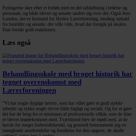
Fyringerne sker efter et forløb med en del udskiftning i ledelse og
personale, og både elever og ansatte undrer sig over det. Også Jens
Lunden, der er formand for Herlev Lærerforening, modtog opkald
fra forældre og ansatte, der ville vide, hvad der foregik på skolen.
Han forstår godt reaktionen.
Læs også
Behandlingsskole med broget historik har
tegnet overenskomst med
Lærerforeningen
”Vi har nogle dygtige lærere, som har villet gøre et godt stykke
arbejde og rykke nogle elever både fagligt og socialt. Og for at gøre
det har de brug for et minimum af professionelle vilkår, som de ikke
er blevet imødekommet med. Tværtimod blev de mødt med, at de
havde for meget forberedelsestid, og generelt fornemmede jeg en
manglende anerkendelse og forståelse for den opgave, de skulle
udføre”, siger Jens Lunden.