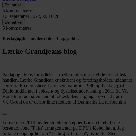
Del artikel
5 kommentarer
16. september 2022, kl. 10:28
Del artikel
5 kommentarer
Pædagogik – mellem
filosofi og politik
Lærke Grandjeans blog
Pædagogikkens fortryllelse – mellem filosofisk dybde og politisk
handlen. Lærke Grandjean er skribent og foredragsholder, uddannet
lærer fra Frederiksberg Lærerseminarium i 1980 og Pædagogisk
Diplomuddannet i voksen- og dysleksiundervisning i 2011 fra Via.
Har ført unge og voksne til folkeskolens afgangsprøve i 32 år i
VUC-regi og er derfor ikke medlem af Danmarks Lærerforening
I november 2019 inviterede Steen Nepper Larsen til et af sine
berømte, åbne `Tvist´ arrangementer på DPU i København. Jeg
fortalte dengang lidt om "Letting Art Teach", hvorefter Steen