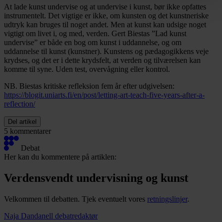
At lade kunst undervise og at undervise i kunst, bør ikke opfattes
instrumentelt. Det vigtige er ikke, om kunsten og det kunstneriske
udtryk kan bruges til noget andet. Men at kunst kan udsige noget
vigtigt om livet i, og med, verden. Gert Biestas ”Lad kunst
undervise” er både en bog om kunst i uddannelse, og om
uddannelse til kunst (kunstner). Kunstens og pædagogikkens veje
krydses, og det er i dette krydsfelt, at verden og tilværelsen kan
komme til syne. Uden test, overvågning eller kontrol.
NB. Biestas kritiske refleksion fem år efter udgivelsen:
https://blogit.uniarts.fi/en/post/letting-art-teach-five-years-after-a-
reflection/
Del artikel
5 kommentarer
Debat
Her kan du kommentere på artiklen:
Verdensvendt undervisning og kunst
Velkommen til debatten. Tjek eventuelt vores
retningslinjer
.
Naja Dandanell
debatredaktør