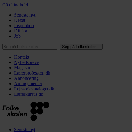
Gå til indhold
Seneste nyt
Debat
Inspiration
Dit fag
Job
Søg på Folkeskolen…
Søg på Folkeskolen…
Kontakt
Nyhedsbreve
Magasin
Lærerprofession.dk
Annoncering
Arrangementer
Lejrskolekataloget.dk
Lærerkursus.dk
Seneste nyt