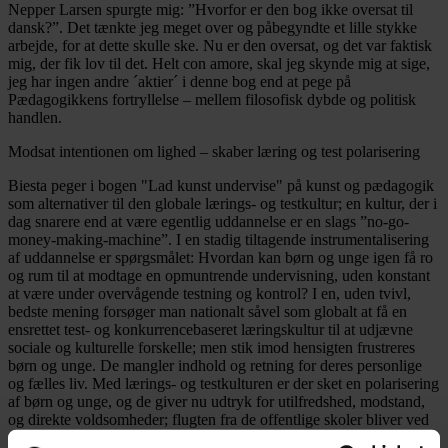
Nepper Larsen spurgte mig: ”Hvorfor er den bog ikke oversat til
dansk?”. Det tænkte jeg meget over og påbegyndte et lille stykke
arbejde, for at dette skulle ske. Nu er den oversat, og det var faktisk
mig, der fik lov til det. Helt
con amore
, skal jeg skynde mig at sige,
jeg har ingen andre ´aktier´ i denne bog end at pege på
Pædagogikkens fortryllelse – mellem filosofisk dybde og politisk
handlen.
Modsat intentionen om
lighed
– skaber læring og test
polarisering
Biesta peger i bogen "Lad kunst undervise" på kunst og pædagogik
som alternativer til den globale lærings- og testkultur; en kultur, der i
dag snarere end at være egentlig uddannelse er en slags ”no-go-
money-making-machine”. I en stadig tiltagende instrumentalisering
af uddannelse er spørgsmålet: Hvordan kan børn og unge igen få ro
og rum til at modtage en opmuntrende undervisning, uden konstant
at være under overvågende testning og kontrol? I en, uden tvivl,
bedste mening forsøger man nationalt såvel som globalt at få en
ensrettet test- og konkurrencebaseret læringskultur til at udjævne
sociale og kulturelle forskelle; men stik imod hensigten frustreres
børn og unge. De mangler indhold og retning for deres personlige
og fælles liv. Med lærings- og testkulturen er der sket en polarisering
af børn og unge, og de giver nu udtryk for utilfredshed, modstand,
og direkte voldsomheder; flugten fra de offentlige skoler bliver ved
at stige.