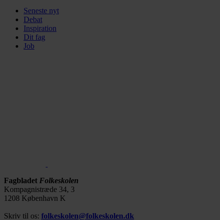
Seneste nyt
Debat
Inspiration
Dit fag
Job
Fagbladet
Folkeskolen
Kompagnistræde 34, 3
1208 København K
Skriv til os:
folkeskolen@folkeskolen.dk