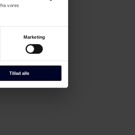
 fra vores
ter
Marketing
ting)
til "Administrer samtykke" i
Tillad alle
r, hvordan du kan kontakte