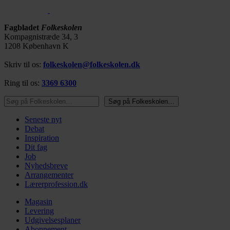
Fagbladet
Folkeskolen
Kompagnistræde 34, 3
1208 København K
Skriv til os:
folkeskolen@folkeskolen.dk
Ring til os:
3369 6300
Søg på Folkeskolen…
Søg på Folkeskolen…
Seneste nyt
Debat
Inspiration
Dit fag
Job
Nyhedsbreve
Arrangementer
Lærerprofession.dk
Magasin
Levering
Udgivelsesplaner
Abonnement