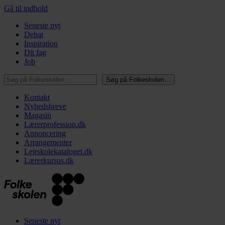
Gå til indhold
Seneste nyt
Debat
Inspiration
Dit fag
Job
Søg på Folkeskolen…
Søg på Folkeskolen…
Kontakt
Nyhedsbreve
Magasin
Lærerprofession.dk
Annoncering
Arrangementer
Lejrskolekataloget.dk
Lærerkursus.dk
Seneste nyt