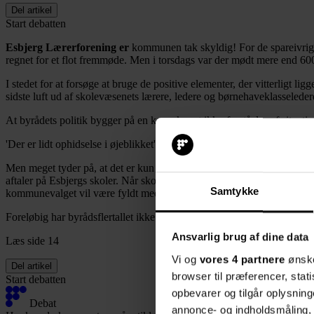
Del artikel
Start debatten
Esbjerg Lærerforening er
kommunen tak skyldig! For de spareivrige
regnet for et flot fremmøde. Men i torsdags var der mødt mere end 
I stedet for at forsøge at bruge de positive elementer, der vitterligt l
sidste luft ud af skolevæsenets lærere, ledere og børnehaveklasseleder
At byrådets politik bygger på en konsekvent ikke-forståelse af situa
'Der er lidt ophidselse i øjeblikket', sagde han til Radio Syd - og mente 
Men meget tyder på, at det er kun begyndelsen til noget meget værre, 
aftaler på Esbjergs skoler. Når skolebestyrelser og de øvrige forældre
Samtykke
kommunevalget vil være fyldt med kritiske spørgsmål om, hvor skolen
Foreløbig har byrådsflertallet ikke gode svar til forældre, børn og ansat
Ansvarlig brug af dine data
Læs side 14
Vi og
vores 4 partnere
ønske
Del artikel
browser til præferencer, stat
Start debatten
opbevarer og tilgår oplysning
Debat
annonce- og indholdsmåling,