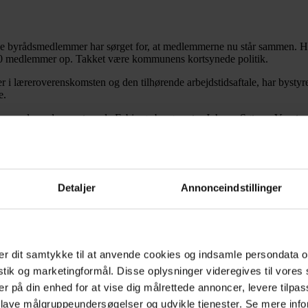
 byrådsmedlemmer har sørget for, at medlemmerne nu står sammen. Hvis
600 medlemmer op. Takket være kommunens kortsynede politik.
igger i læreroverenskomsten og den tilhørende arbejdstidsaftale, har byst
e.
tionens alvor, demonstrerede Esbjergs borgmester Johnny Søtrup, Venst
så, at gemytterne ville være faldet til ro til august.
man har set. For vreden og bitterheden er stor overalt, og kommunen vi
 opdager konsekvenserne af nedskæringspolitikken, vil borg-mester Søtrup
Detaljer
Annonceindstillinger
 er på vej hen.
te.-th
r dit samtykke til at anvende cookies og indsamle persondata o
istik og marketingformål. Disse oplysninger videregives til vore
er på din enhed for at vise dig målrettede annoncer, levere tilpas
 lave målgruppeundersøgelser og udvikle tjenester. Se mere inf