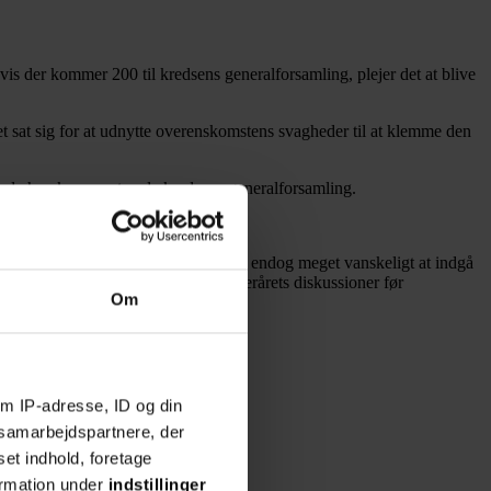
 der kommer 200 til kredsens generalforsamling, plejer det at blive
yret sat sig for at udnytte overenskomstens svagheder til at klemme den
re, da han kommenterede kredsens generalforsamling.
l sandsynligvis opdage, at det bliver endog meget vanskeligt at indgå
 være tvunget til at handle, og efterårets diskussioner før
Om
m IP-adresse, ID og din
s samarbejdspartnere, der
set indhold, foretage
ormation under
indstillinger