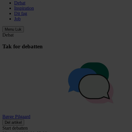
Debat
Inspiration
Dit fag
Job
Menu
Luk
Debat
Tak for debatten
Børge Pilgaard
Del artikel
Start debatten