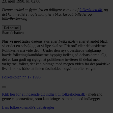
23. april 1998, kl. 02:00
Denne artikel er flyttet fra en tidligere version af
folkeskolen.dk
, og
det kan medføre nogle mangler i bl.a. layout, billeder og
billedbeskæring.
Del artikel
Start debatten
Når vi modtager
dagens avis eller
Folkeskolen
eller et andet blad,
så er det en selvfølge, at vi lige skal se 'Frit ord' eller debatsiderne.
Politikerne må vide det. - Under den nys overståede valgkamp
havde folketingskandidaterne hyppigt indlæg på debatsiderne. Og
det er kun godt og rigtigt, at politikerne inviterer til debat med
vælgerne, folket, der kan bidrage med megen viden fra det praktiske
liv. - Lad os håbe, at linien fastholdes - også nu efter valget!
Folkeskolen nr. 17 1998
Klik her for at indsende dit indlæg til folkeskolen.dk
- medsend
gerne et portrætfoto, som kan bringes sammen med indlægget
Læs folkeskolen.dk's debatregler