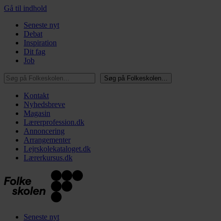
Gå til indhold
Seneste nyt
Debat
Inspiration
Dit fag
Job
Søg på Folkeskolen…
Søg på Folkeskolen…
Kontakt
Nyhedsbreve
Magasin
Lærerprofession.dk
Annoncering
Arrangementer
Lejrskolekataloget.dk
Lærerkursus.dk
Seneste nyt