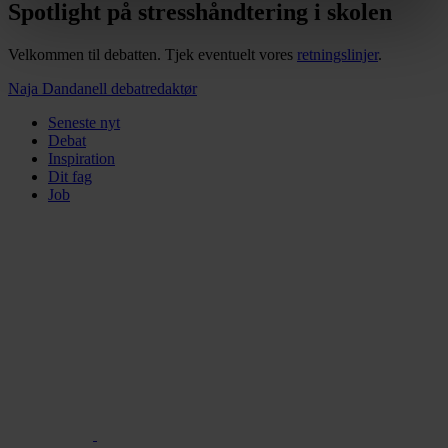
kan kontakte os, og hvordan vi behandler persondata i
Spotlight på stresshåndtering i skolen
vores privatlivspolitik, som du kan finde her:
https://www.folkeskolen.dk/persondata/
Velkommen til debatten. Tjek eventuelt vores
retningslinjer
.
Naja Dandanell
debatredaktør
Seneste nyt
Debat
Inspiration
Dit fag
Job