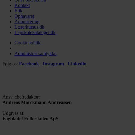
Kontakt
Etik
Ophavsret
Annoncering
Lærerkursus.dk
Lejrskolekataloget.dk
Cookiepolitik
Administrer samtykke
Følg os:
Facebook
·
Instagram
·
Linkedin
Ansv. chefredaktør:
Andreas Marckmann Andreassen
Udgives af:
Fagbladet Folkeskolen ApS