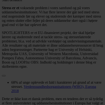
Stress er et
voksende problem i vores samfund og på vores
uddannelsesinstitutioner. Vi har flere lærere der går ned med stress
end nogensinde før og elever og studerende der kæmper med stress
og enten slutter eller fejler på deres uddannelse sker også i højere
grad end vi før har oplevet det.
SPOTLIGHTERS er et EU-finansieret projekt, der skal hjælpe
lærere og studerende med at tackle stress- og stressrelaterede
problemer, bl.a. ved at udvikle værktøjer og undervisningsmateriale.
Alle resultater og alt materiale er åbne uddannelsesressourcer til brug
uden begrænsninger. Partnerne bag er University of Helsinki,
Metropolia UAS, University of Western Macedonia, Universidad
Pompeu Fabra, Autonomous University of Barcelona, Advancis,
Boon og LOOP.bz OBS: Indhold og holdninger i denne blog er
skribentens egne.
68% af unge oplevede et fald i karakterer på grund af at være
stresset.
Verdenssundhedsorganisationen (WHO), Europa
2018
Dette er ikke kun et dansk problem, men en tendens der er så tydelig
at flere universiteter og uddannelsesinstitutioner i Europa har valgt at