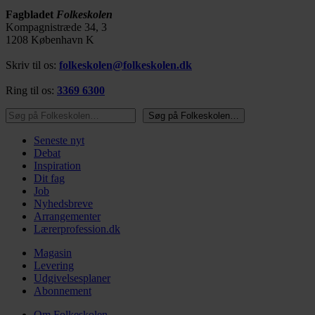
Fagbladet
Folkeskolen
Kompagnistræde 34, 3
1208 København K
Skriv til os:
folkeskolen@folkeskolen.dk
Ring til os:
3369 6300
Søg på Folkeskolen…
Søg på Folkeskolen…
Seneste nyt
Debat
Inspiration
Dit fag
Job
Nyhedsbreve
Arrangementer
Lærerprofession.dk
Magasin
Levering
Udgivelsesplaner
Abonnement
Om Folkeskolen