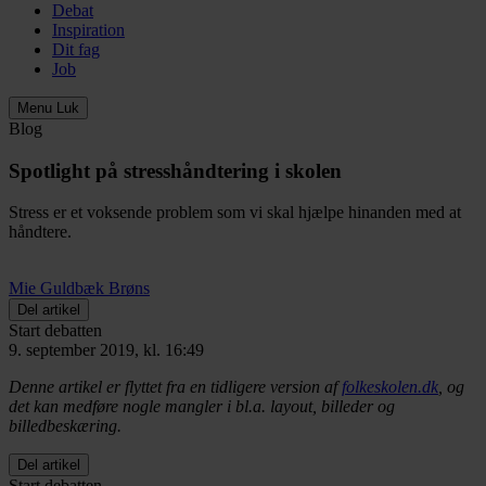
Debat
Inspiration
Dit fag
Job
Menu
Luk
Blog
Spotlight på stresshåndtering i skolen
Stress er et voksende problem som vi skal hjælpe hinanden med at
håndtere.
Mie Guldbæk Brøns
Del artikel
Start debatten
9. september 2019, kl. 16:49
Denne artikel er flyttet fra en tidligere version af
folkeskolen.dk
, og
det kan medføre nogle mangler i bl.a. layout, billeder og
billedbeskæring.
Del artikel
Start debatten