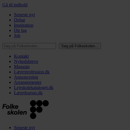
Gå til indhold
Seneste nyt
Debat
Inspiration
Dit fag
Job
Søg på Folkeskolen…
Søg på Folkeskolen…
Kontakt
Nyhedsbreve
Magasin
Lærerprofession.dk
Annoncering
Arrangementer
Lejrskolekataloget.dk
Lærerkursus.dk
Seneste nyt