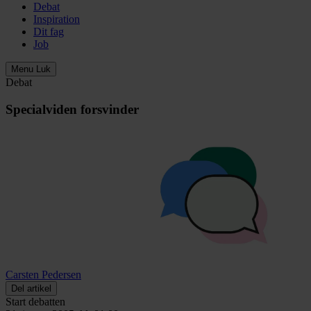
Debat
Inspiration
Dit fag
Job
Menu
Luk
Debat
Specialviden forsvinder
Carsten Pedersen
Del artikel
Start debatten