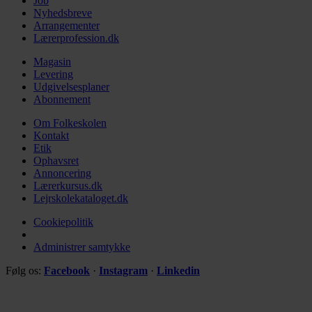
Job
Nyhedsbreve
Arrangementer
Lærerprofession.dk
Magasin
Levering
Udgivelsesplaner
Abonnement
Om Folkeskolen
Kontakt
Etik
Ophavsret
Annoncering
Lærerkursus.dk
Lejrskolekataloget.dk
Cookiepolitik
Administrer samtykke
Følg os:
Facebook
·
Instagram
·
Linkedin