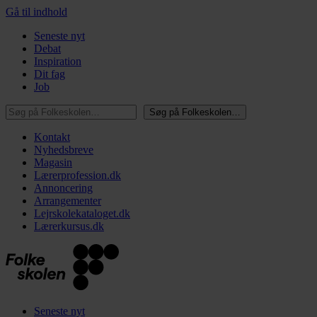
Gå til indhold
Seneste nyt
Debat
Inspiration
Dit fag
Job
Søg på Folkeskolen…
Søg på Folkeskolen…
Kontakt
Nyhedsbreve
Magasin
Lærerprofession.dk
Annoncering
Arrangementer
Lejrskolekataloget.dk
Lærerkursus.dk
Seneste nyt