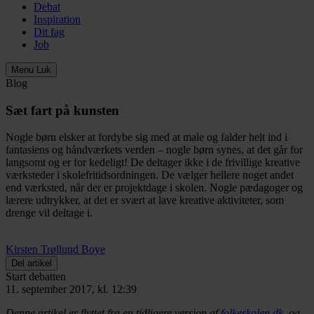
Debat
Inspiration
Dit fag
Job
Menu
Luk
Blog
Sæt fart på kunsten
Nogle børn elsker at fordybe sig med at male og falder helt ind i
fantasiens og håndværkets verden – nogle børn synes, at det går for
langsomt og er for kedeligt! De deltager ikke i de frivillige kreative
værksteder i skolefritidsordningen. De vælger hellere noget andet
end værksted, når der er projektdage i skolen. Nogle pædagoger og
lærere udtrykker, at det er svært at lave kreative aktiviteter, som
drenge vil deltage i.
Kirsten Trøllund Boye
Del artikel
Start debatten
11. september 2017, kl. 12:39
Denne artikel er flyttet fra en tidligere version af
folkeskolen.dk
, og