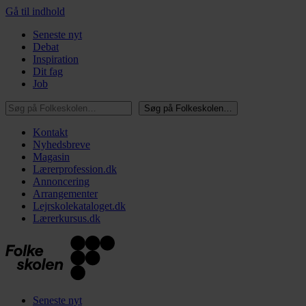
Gå til indhold
Seneste nyt
Debat
Inspiration
Dit fag
Job
Søg på Folkeskolen…
Søg på Folkeskolen…
Kontakt
Nyhedsbreve
Magasin
Lærerprofession.dk
Annoncering
Arrangementer
Lejrskolekataloget.dk
Lærerkursus.dk
Seneste nyt