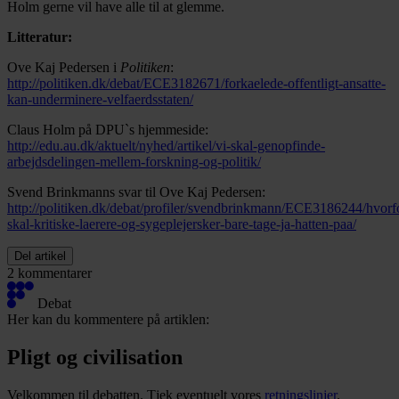
Holm gerne vil have alle til at glemme.
Litteratur:
Ove Kaj Pedersen i
Politiken
:
http://politiken.dk/debat/ECE3182671/forkaelede-offentligt-ansatte-
kan-underminere-velfaerdsstaten/
Claus Holm på DPU`s hjemmeside:
http://edu.au.dk/aktuelt/nyhed/artikel/vi-skal-genopfinde-
arbejdsdelingen-mellem-forskning-og-politik/
Svend Brinkmanns svar til Ove Kaj Pedersen:
http://politiken.dk/debat/profiler/svendbrinkmann/ECE3186244/hvorf
skal-kritiske-laerere-og-sygeplejersker-bare-tage-ja-hatten-paa/
Del artikel
2 kommentarer
Debat
Her kan du kommentere på artiklen:
Pligt og civilisation
Velkommen til debatten. Tjek eventuelt vores
retningslinjer
.