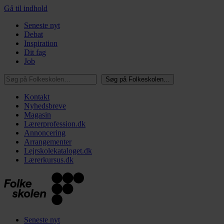
Gå til indhold
Seneste nyt
Debat
Inspiration
Dit fag
Job
Søg på Folkeskolen…
Søg på Folkeskolen…
Kontakt
Nyhedsbreve
Magasin
Lærerprofession.dk
Annoncering
Arrangementer
Lejrskolekataloget.dk
Lærerkursus.dk
Seneste nyt