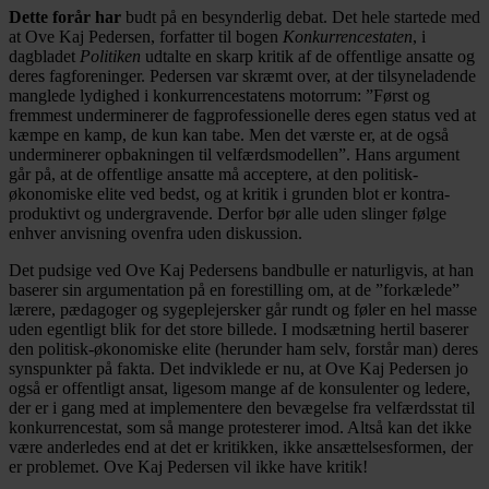
Dette forår har
budt på en besynderlig debat. Det hele startede med
at Ove Kaj Pedersen, forfatter til bogen
Konkurrencestaten
, i
dagbladet
Politiken
udtalte en skarp kritik af de offentlige ansatte og
deres fagforeninger. Pedersen var skræmt over, at der tilsyneladende
manglede lydighed i konkurrencestatens motorrum: ”Først og
fremmest underminerer de fagprofessionelle deres egen status ved at
kæmpe en kamp, de kun kan tabe. Men det værste er, at de også
underminerer opbakningen til velfærdsmodellen”. Hans argument
går på, at de offentlige ansatte må acceptere, at den politisk-
økonomiske elite ved bedst, og at kritik i grunden blot er kontra-
produktivt og undergravende. Derfor bør alle uden slinger følge
enhver anvisning ovenfra uden diskussion.
Det pudsige ved Ove Kaj Pedersens bandbulle er naturligvis, at han
baserer sin argumentation på en forestilling om, at de ”forkælede”
lærere, pædagoger og sygeplejersker går rundt og føler en hel masse
uden egentligt blik for det store billede. I modsætning hertil baserer
den politisk-økonomiske elite (herunder ham selv, forstår man) deres
synspunkter på fakta. Det indviklede er nu, at Ove Kaj Pedersen jo
også er offentligt ansat, ligesom mange af de konsulenter og ledere,
der er i gang med at implementere den bevægelse fra velfærdsstat til
konkurrencestat, som så mange protesterer imod. Altså kan det ikke
være anderledes end at det er kritikken, ikke ansættelsesformen, der
er problemet. Ove Kaj Pedersen vil ikke have kritik!