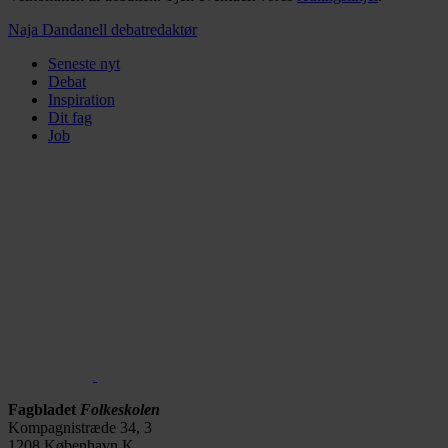
Naja Dandanell
debatredaktør
Seneste nyt
Debat
Inspiration
Dit fag
Job
Fagbladet
Folkeskolen
Kompagnistræde 34, 3
1208 København K