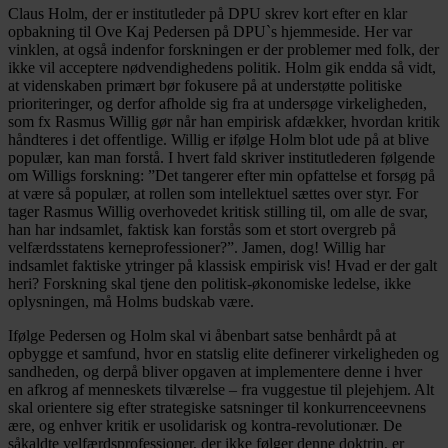
Claus Holm, der er institutleder på DPU skrev kort efter en klar
opbakning til Ove Kaj Pedersen på DPU`s hjemmeside. Her var
vinklen, at også indenfor forskningen er der problemer med folk, der
ikke vil acceptere nødvendighedens politik. Holm gik endda så vidt,
at videnskaben primært bør fokusere på at understøtte politiske
prioriteringer, og derfor afholde sig fra at undersøge virkeligheden,
som fx Rasmus Willig gør når han empirisk afdækker, hvordan kritik
håndteres i det offentlige. Willig er ifølge Holm blot ude på at blive
populær, kan man forstå. I hvert fald skriver institutlederen følgende
om Willigs forskning: ”Det tangerer efter min opfattelse et forsøg på
at være så populær, at rollen som intellektuel sættes over styr. For
tager Rasmus Willig overhovedet kritisk stilling til, om alle de svar,
han har indsamlet, faktisk kan forstås som et stort overgreb på
velfærdsstatens kerneprofessioner?”. Jamen, dog! Willig har
indsamlet faktiske ytringer på klassisk empirisk vis! Hvad er der galt
heri? Forskning skal tjene den politisk-økonomiske ledelse, ikke
oplysningen, må Holms budskab være.
Ifølge Pedersen og Holm skal vi åbenbart satse benhårdt på at
opbygge et samfund, hvor en statslig elite definerer virkeligheden og
sandheden, og derpå bliver opgaven at implementere denne i hver
en afkrog af menneskets tilværelse – fra vuggestue til plejehjem. Alt
skal orientere sig efter strategiske satsninger til konkurrenceevnens
ære, og enhver kritik er usolidarisk og kontra-revolutionær. De
såkaldte velfærdsprofessioner, der ikke følger denne doktrin, er