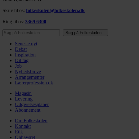
Skriv til os:
folkeskolen@folkeskolen.dk
Ring til os:
3369 6300
Søg på Folkeskolen…
Søg på Folkeskolen…
Seneste nyt
Debat
Inspiration
Dit fag
Job
Nyhedsbreve
Arrangementer
Lærerprofession.dk
Magasin
Levering
Udgivelsesplaner
Abonnement
Om Folkeskolen
Kontakt
Etik
Ophavsret