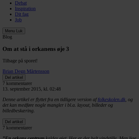
Debat
Inspiration
Dit fag
Job
Menu
Luk
Blog
Om at stå i orkanens øje 3
Tilbage på sporet!
Brian Degn Mårtensson
Del artikel
7 kommentarer
13. september 2015, kl. 02:48
Denne artikel er flyttet fra en tidligere version af
folkeskolen.dk
, og
det kan medføre nogle mangler i bl.a. layout, billeder og
billedbeskæring.
Del artikel
7 kommentarer
”En orkans centrum
kaldes øjet. Her er der helt vindstille. Men lige