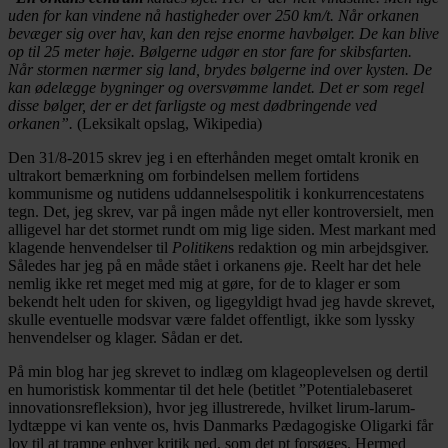
uden for kan vindene nå hastigheder over 250 km/t. Når orkanen
bevæger sig over hav, kan den rejse enorme havbølger. De kan blive
op til 25 meter høje. Bølgerne udgør en stor fare for skibsfarten.
Når stormen nærmer sig land, brydes bølgerne ind over kysten. De
kan ødelægge bygninger og oversvømme landet. Det er som regel
disse bølger, der er det farligste og mest dødbringende ved
orkanen”.
(Leksikalt opslag, Wikipedia)
Den 31/8-2015 skrev jeg i en efterhånden meget omtalt kronik en
ultrakort bemærkning om forbindelsen mellem fortidens
kommunisme og nutidens uddannelsespolitik i konkurrencestatens
tegn. Det, jeg skrev, var på ingen måde nyt eller kontroversielt, men
alligevel har det stormet rundt om mig lige siden. Mest markant med
klagende henvendelser til
Politiken
s redaktion og min arbejdsgiver.
Således har jeg på en måde stået i orkanens øje. Reelt har det hele
nemlig ikke ret meget med mig at gøre, for de to klager er som
bekendt helt uden for skiven, og ligegyldigt hvad jeg havde skrevet,
skulle eventuelle modsvar være faldet offentligt, ikke som lyssky
henvendelser og klager. Sådan er det.
På min blog har jeg skrevet to indlæg om klageoplevelsen og dertil
en humoristisk kommentar til det hele (betitlet ”Potentialebaseret
innovationsrefleksion), hvor jeg illustrerede, hvilket lirum-larum-
lydtæppe vi kan vente os, hvis Danmarks Pædagogiske Oligarki får
lov til at trampe enhver kritik ned, som det pt forsøges. Hermed