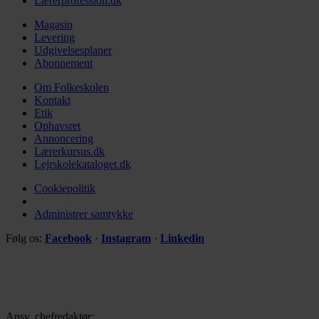
Lærerprofession.dk
Magasin
Levering
Udgivelsesplaner
Abonnement
Om Folkeskolen
Kontakt
Etik
Ophavsret
Annoncering
Lærerkursus.dk
Lejrskolekataloget.dk
Cookiepolitik
Administrer samtykke
Følg os:
Facebook
·
Instagram
·
Linkedin
Ansv. chefredaktør: