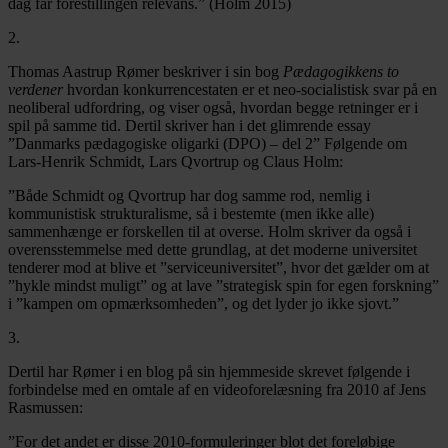
dag får forestillingen relevans.” (Holm 2015)
2.
Thomas Aastrup Rømer beskriver i sin bog
Pædagogikkens to
verdener
hvordan konkurrencestaten er et neo-socialistisk svar på en
neoliberal udfordring, og viser også, hvordan begge retninger er i
spil på samme tid. Dertil skriver han i det glimrende essay
”Danmarks pædagogiske oligarki (DPO) – del 2” Følgende om
Lars-Henrik Schmidt, Lars Qvortrup og Claus Holm:
”Både Schmidt og Qvortrup har dog samme rod, nemlig i
kommunistisk strukturalisme, så i bestemte (men ikke alle)
sammenhænge er forskellen til at overse. Holm skriver da også i
overensstemmelse med dette grundlag, at det moderne universitet
tenderer mod at blive et ”serviceuniversitet”, hvor det gælder om at
”hykle mindst muligt” og at lave ”strategisk spin for egen forskning”
i ”kampen om opmærksomheden”, og det lyder jo ikke sjovt.”
3.
Dertil har Rømer i en blog på sin hjemmeside skrevet følgende i
forbindelse med en omtale af en videoforelæsning fra 2010 af Jens
Rasmussen:
”For det andet er disse 2010-formuleringer blot det foreløbige