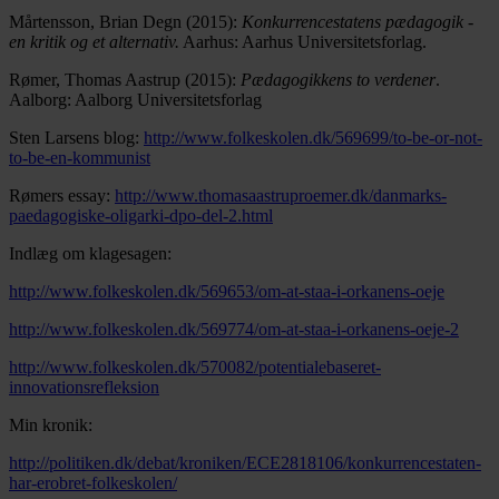
Mårtensson, Brian Degn (2015):
Konkurrencestatens pædagogik -
en kritik og et alternativ.
Aarhus: Aarhus Universitetsforlag.
Rømer, Thomas Aastrup (2015):
Pædagogikkens to verdener
.
Aalborg: Aalborg Universitetsforlag
Sten Larsens blog:
http://www.folkeskolen.dk/569699/to-be-or-not-
to-be-en-kommunist
Rømers essay:
http://www.thomasaastruproemer.dk/danmarks-
paedagogiske-oligarki-dpo-del-2.html
Indlæg om klagesagen:
http://www.folkeskolen.dk/569653/om-at-staa-i-orkanens-oeje
http://www.folkeskolen.dk/569774/om-at-staa-i-orkanens-oeje-2
http://www.folkeskolen.dk/570082/potentialebaseret-
innovationsrefleksion
Min kronik:
http://politiken.dk/debat/kroniken/ECE2818106/konkurrencestaten-
har-erobret-folkeskolen/