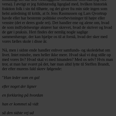
versa). I øvrigt er jeg fuldstændig ligeglad med, hvilken historisk
fraktion folk i sin tid tilhørte, og det giver fra min side ingen som
helst anledning til kritik, at fx Jens Rasmussen og Lars Qvortrup
havde eller har bestemte politiske overbevisninger til højre eller
venstre (det er deres gode ret). Det handler ene og alene om, hvad
de som indfydelsesrige aktører har skrevet, hvad de skriver og hvad
de gør i praksis. Heri findes der nemlig nogle saglige
sammenhænge, der kan hjælpe os til at forstå, hvad der sker med
vores fælles skole i disse år.
Nå, men i sidste ende handler enhver samfunds- og skoledebat om
livet. Intet mindre, men heller ikke mere. Hvad skal vi dog stille op
med vores liv? Hvad skal vi med hinanden? Med os selv? Hvis man
tror, at man har svaret på det, bør man altid lytte til Steffen Brandt,
der efter murens fald skrev følgende:
"
Han leder som en gal
efter noget der ligner
en forklaring på hvordan
han er kommet så vidt
så den sidste vej ud