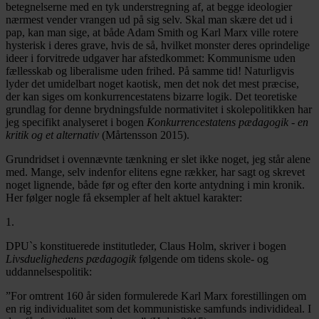
betegnelserne med en tyk understregning af, at begge ideologier
nærmest vender vrangen ud på sig selv. Skal man skære det ud i
pap, kan man sige, at både Adam Smith og Karl Marx ville rotere
hysterisk i deres grave, hvis de så, hvilket monster deres oprindelige
ideer i forvitrede udgaver har afstedkommet: Kommunisme uden
fællesskab og liberalisme uden frihed. På samme tid! Naturligvis
lyder det umidelbart noget kaotisk, men det nok det mest præcise,
der kan siges om konkurrencestatens bizarre logik. Det teoretiske
grundlag for denne brydningsfulde normativitet i skolepolitikken har
jeg specifikt analyseret i bogen
Konkurrencestatens pædagogik - en
kritik og et alternativ
(Mårtensson 2015).
Grundridset i ovennævnte tænkning er slet ikke noget, jeg står alene
med. Mange, selv indenfor elitens egne rækker, har sagt og skrevet
noget lignende, både før og efter den korte antydning i min kronik.
Her følger nogle få eksempler af helt aktuel karakter:
1.
DPU`s konstituerede institutleder, Claus Holm, skriver i bogen
Livsduelighedens pædagogik
følgende om tidens skole- og
uddannelsespolitik:
”For omtrent 160 år siden formulerede Karl Marx forestillingen om
en rig individualitet som det kommunistiske samfunds individideal. I