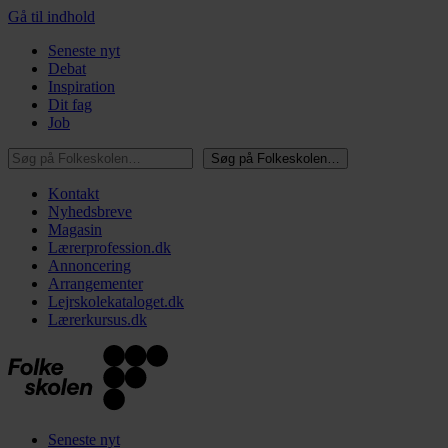
Gå til indhold
Seneste nyt
Debat
Inspiration
Dit fag
Job
Søg på Folkeskolen…
Søg på Folkeskolen…
Kontakt
Nyhedsbreve
Magasin
Lærerprofession.dk
Annoncering
Arrangementer
Lejrskolekataloget.dk
Lærerkursus.dk
Seneste nyt