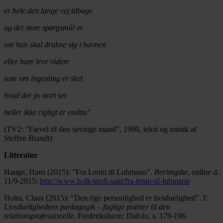
er hele den lange vej tilbage
og det store spørgsmål er
om han skal drukne sig i havnen
eller bare leve videre
som om ingenting er sket
hvad der jo stort set
heller ikke rigtigt er endnu"
(TV2: "Farvel til den søvnige mand", 1990, tekst og musik af
Steffen Brandt)
Litteratur
Hauge, Hans (2015): ”Fra Lenin til Luhmann”.
Berlingske
, online d.
11/9-2015:
http://www.b.dk/groft-sagt/fra-lenin-til-luhmann
Holm, Claus (2015): ”Den rige personlighed er livsduelighed”. I:
Livsduelighedens pædagogik – faglige pointer til den
relationsprofessionelle.
Frederikshavn: Dafolo, s. 179-196.