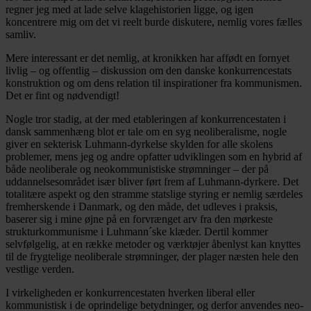
regner jeg med at lade selve klagehistorien ligge, og igen
koncentrere mig om det vi reelt burde diskutere, nemlig vores fælles
samliv.
Mere interessant er det nemlig, at kronikken har affødt en fornyet
livlig – og offentlig – diskussion om den danske konkurrencestats
konstruktion og om dens relation til inspirationer fra kommunismen.
Det er fint og nødvendigt!
Nogle tror stadig, at der med etableringen af konkurrencestaten i
dansk sammenhæng blot er tale om en syg neoliberalisme, nogle
giver en sekterisk Luhmann-dyrkelse skylden for alle skolens
problemer, mens jeg og andre opfatter udviklingen som en hybrid af
både neoliberale og neokommunistiske strømninger – der på
uddannelsesområdet især bliver ført frem af Luhmann-dyrkere. Det
totalitære aspekt og den stramme statslige styring er nemlig særdeles
fremherskende i Danmark, og den måde, det udleves i praksis,
baserer sig i mine øjne på en forvrænget arv fra den mørkeste
strukturkommunisme i Luhmann´ske klæder. Dertil kommer
selvfølgelig, at en række metoder og værktøjer åbenlyst kan knyttes
til de frygtelige neoliberale strømninger, der plager næsten hele den
vestlige verden.
I virkeligheden er konkurrencestaten hverken liberal eller
kommunistisk i de oprindelige betydninger, og derfor anvendes neo-