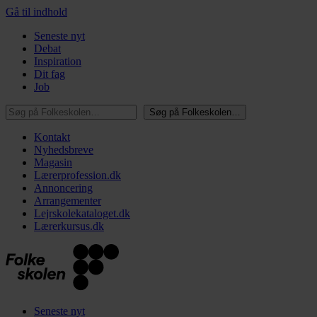
Gå til indhold
Seneste nyt
Debat
Inspiration
Dit fag
Job
Søg på Folkeskolen…
Søg på Folkeskolen…
Kontakt
Nyhedsbreve
Magasin
Lærerprofession.dk
Annoncering
Arrangementer
Lejrskolekataloget.dk
Lærerkursus.dk
Seneste nyt