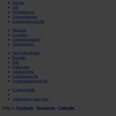
Dit fag
Job
Nyhedsbreve
Arrangementer
Lærerprofession.dk
Magasin
Levering
Udgivelsesplaner
Abonnement
Om Folkeskolen
Kontakt
Etik
Ophavsret
Annoncering
Lærerkursus.dk
Lejrskolekataloget.dk
Cookiepolitik
Administrer samtykke
Følg os:
Facebook
·
Instagram
·
Linkedin