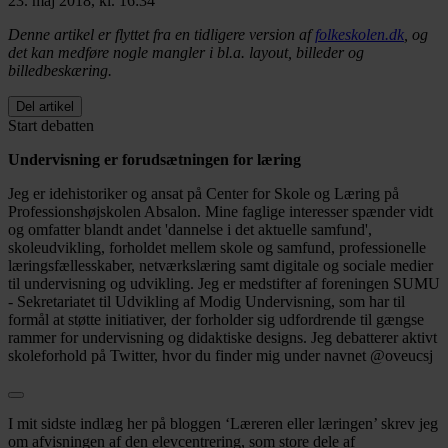
23. maj 2018, kl. 16:34
Denne artikel er flyttet fra en tidligere version af
folkeskolen.dk
, og
det kan medføre nogle mangler i bl.a. layout, billeder og
billedbeskæring.
Del artikel
Start debatten
Undervisning er forudsætningen for læring
Jeg er idehistoriker og ansat på Center for Skole og Læring på
Professionshøjskolen Absalon. Mine faglige interesser spænder vidt
og omfatter blandt andet 'dannelse i det aktuelle samfund',
skoleudvikling, forholdet mellem skole og samfund, professionelle
læringsfællesskaber, netværkslæring samt digitale og sociale medier
til undervisning og udvikling. Jeg er medstifter af foreningen SUMU
- Sekretariatet til Udvikling af Modig Undervisning, som har til
formål at støtte initiativer, der forholder sig udfordrende til gængse
rammer for undervisning og didaktiske designs. Jeg debatterer aktivt
skoleforhold på Twitter, hvor du finder mig under navnet @oveucsj
I mit sidste indlæg her på bloggen ‘Læreren eller læringen’ skrev jeg
om afvisningen af den elevcentrering, som store dele af