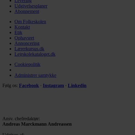
Levering
Udgivelsesplaner
Abonnement
Om Folkeskolen
Kontakt
Etik
Ophavsret
Annoncering
Lærerkursus.dk
Lejrskolekataloget.dk
Cookiepolitik
Administrer samtykke
Følg os:
Facebook
·
Instagram
·
Linkedin
Ansv. chefredaktør:
Andreas Marckmann Andreassen
Udgives af: