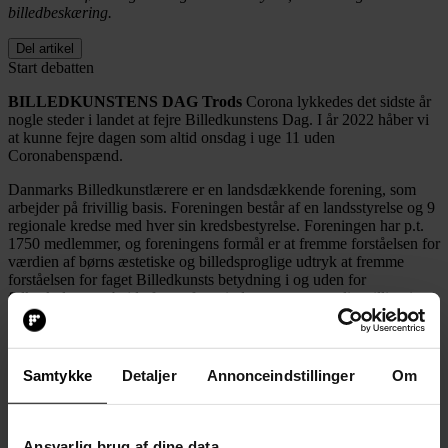
billedbeskæring.
Del artikel
Start debatten
BILLEDKUNSTENS DAG Trods
Corona lykkedes det sidste år
nogle steder i landet at fejre Billedkunstens Dag. I år 2022 håber vi
at kunne fejre dagen som altid onsdag i uge 11 uden
Coronabenspænd.
Danmarks Billedkunstlærere er en landsdækkende forening, som
arbejder på frivillig basis. Foreningen består af en landsstyrelse og 9
regionale kredse med hver sin kredsbestyrelse. Foreningen har p.t.
1750 medlemmer, og foreningens formål er at fremme forståelsen for
værdien af børns æstetiske og billedsproglige udtryk at fremme
forståelsen for faget Billedkunsts betydning i og uden for
folkeskolen at arbejde for, at faget indtager en væsentlig stilling i
uddannelsessystemet at arbejde for, at faget udvikles at formidle
fagets indhold til foreningens medlemmer og bredere kredse
Samtykke
Detaljer
Annonceindstillinger
Om
Det nye inspirationskatalog er nu sendt ud til skoler, billedskoler,
museer o.a. institutioner som beskæftiger sig med billedkunst for
børn og unge.
Ansvarlig brug af dine data