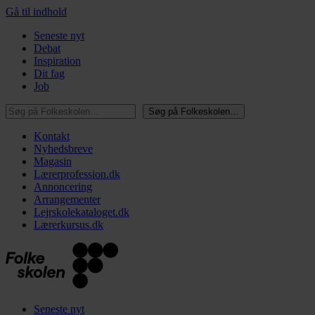
Gå til indhold
Seneste nyt
Debat
Inspiration
Dit fag
Job
Søg på Folkeskolen…
Søg på Folkeskolen…
Kontakt
Nyhedsbreve
Magasin
Lærerprofession.dk
Annoncering
Arrangementer
Lejrskolekataloget.dk
Lærerkursus.dk
Seneste nyt