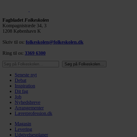
Fagbladet
Folkeskolen
Kompagnistræde 34, 3
1208 København K
Skriv til os:
folkeskolen@folkeskolen.dk
Ring til os:
3369 6300
Søg på Folkeskolen…
Søg på Folkeskolen…
Seneste nyt
Debat
Inspiration
Dit fag
Job
Nyhedsbreve
Arrangementer
Lærerprofession.dk
Magasin
Levering
Udgivelsesplaner