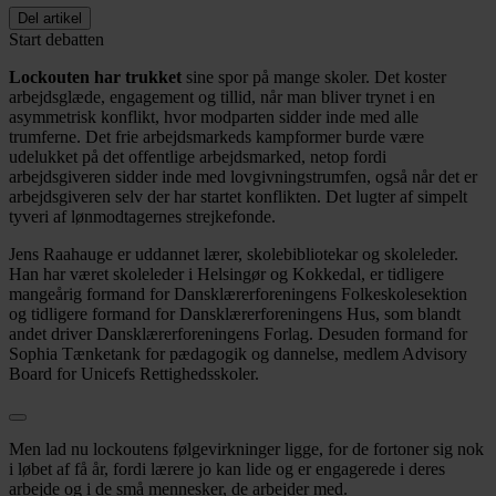
Del artikel
Start debatten
Lockouten har trukket
sine spor på mange skoler. Det koster
arbejdsglæde, engagement og tillid, når man bliver trynet i en
asymmetrisk konflikt, hvor modparten sidder inde med alle
trumferne. Det frie arbejdsmarkeds kampformer burde være
udelukket på det offentlige arbejdsmarked, netop fordi
arbejdsgiveren sidder inde med lovgivningstrumfen, også når det er
arbejdsgiveren selv der har startet konflikten. Det lugter af simpelt
tyveri af lønmodtagernes strejkefonde.
Jens Raahauge er uddannet lærer, skolebibliotekar og skoleleder.
Han har været skoleleder i Helsingør og Kokkedal, er tidligere
mangeårig formand for Dansklærerforeningens Folkeskolesektion
og tidligere formand for Dansklærerforeningens Hus, som blandt
andet driver Dansklærerforeningens Forlag. Desuden formand for
Sophia Tænketank for pædagogik og dannelse, medlem Advisory
Board for Unicefs Rettighedsskoler.
Men lad nu lockoutens følgevirkninger ligge, for de fortoner sig nok
i løbet af få år, fordi lærere jo kan lide og er engagerede i deres
arbejde og i de små mennesker, de arbejder med.