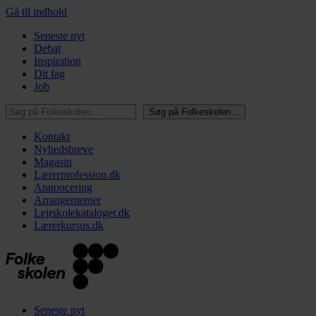
Gå til indhold
Seneste nyt
Debat
Inspiration
Dit fag
Job
Søg på Folkeskolen…
Søg på Folkeskolen…
Kontakt
Nyhedsbreve
Magasin
Lærerprofession.dk
Annoncering
Arrangementer
Lejrskolekataloget.dk
Lærerkursus.dk
Seneste nyt