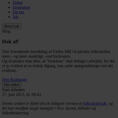
Debat
Inspiration
Dit fag
Job
Menu
Luk
Blog
Hak af!
Den forestående forenkling af Fælles Mål vil påvirke folkeskolen
mere - og mere skadeligt - end lockouten.
Og så ønsker man ikke, at "brokkere" skal deltage i arbejdet, for det
er jo evident at en kritisk tilgang, kan sætte spørgsmålstegn ved det
evidente.
Jens Raahauge
Del artikel
Start debatten
27. juni 2013, kl. 09:43
Denne artikel er flyttet fra en tidligere version af
folkeskolen.dk
, og
det kan medføre nogle mangler i bl.a. layout, billeder og
billedbeskæring.