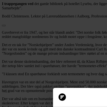
I trappegangen ved
det gamle bibliotek på hotellet Lysebu, der lig
Samarbejde”.
Bodil Christensen. Lektor på Læreruddannelsen i Aalborg, Professions
Gavebrevet er fra 1947, og her står blandt andet: ”Det norske folk føl
reddet mangfoldige nordmenns liv og holdt motet oppe i fengslene, kon
Det er en tak for ”Norskehjælpen” under Anden Verdenskrig, hvor der
der var en norsk kvinde og gift med den danske kontraadmiral Carl
”Norgesfonden” og de mange private indsamlinger blev støttet af en s
Det var denne skoleindsamling, der blev refereret til, da Klaus Rifbjer
der netop blev samlet ind i sparebøsser, der havde ”termometer-effekt”
”I klassen stod En sparebøsse forklædt som termometer og hver dag så 
Havregryn var en stor del af Norgeshjælpen. Mere end 50.000 norske b
uddelingen. Der blev også pakket særlige ”gavepakker”, der indeholdt
høj grad var en opmuntrende post at modtage. Dagligt var det 22 ton mad
Der var altså tale om en humanitær indsats af format. Alt sammen or
skoleelever. Efter krigen var der fortsat penge i Norgesfonden, og de