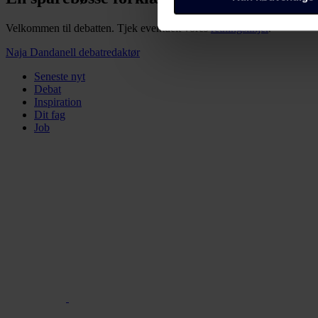
Velkommen til debatten. Tjek eventuelt vores
retningslinjer
.
Dine valg anvendes på alle 
os, og hvordan vi behandler p
Naja Dandanell
debatredaktør
https://www.folkeskolen.dk
Seneste nyt
Debat
Inspiration
Dit fag
Job