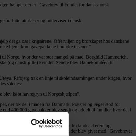
kker, hænger der er ”Gavebrev til Fondet for dansk-norsk
 år. Litteraturlæser og underviser i dansk
hjelp det ga oss i krigsårene. Offerviljen og brorskapet hos danskene
 norske hjem, kom gavepakkene i hundre tusener.”
j til Norge, hvor der var stor mangel på mad. Borghild Hammerich,
e (og dansk-gifte) kvinder. Senere blev Damekomitéen til
 Utøya. Rifbjerg trak en linje til skoleindsamlingen under krigen, hvor
des således:
 de blev købt havregryn til Norgeshjælpen”.
er, der fik del i maden fra Danmark. Præster og læger stod for
end 400.000 gavepakker blev sendt og uddelt til familier, hvor det i
 alt.
teen” - og i særdeleshed med hjælp fra landets lærere og
fortsat ejer Lysebu, den lille ejendom der blev givet med ”Gavebrevet