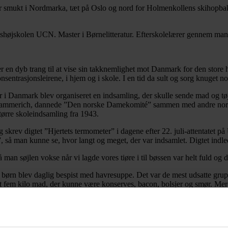
ger smukt i Nordmarka, tæt på Oslo og nord for Holmenkollens skihopba
højskolen UCN. Master i Børnelitteratur. Efterskolelærer gennem mange
er en dyb trang til at vise sin takknemlighet mot Danmark for den store 
sentrasjonsleirene, i hjem og i skole. I en tid da sult og sorg knuget
 i Danmark blev organiseret en indsamling, der skulle sende mad og tø
 Hammerich, dannede ”Den norske Damekomité” sammen med andre norsk
tørre skoleindsamling fra 1943.
g skrev digtet ”Hjertets termometer” i dagene efter 22. juli-attentatet på
, så man kunne se, hvor langt og meget, der var indsamlet. Digtet indle
man søjlen vokse når vi lagde vores tiøre i til bøssen var helt fuld og
ørn blev daglig bespist med havresuppe. Det var de mest udsatte grupp
 fem kilo mad, der kunne være konserves, bacon, bolsjer og smør. Mere 
varer, der blev sendt, og det blev i løbet af krigsårene til 32.000 ton i
ganiseret af Borghild Hammerich og hendes mange hjælpere i ”Damekomi
 blev sat i ”Fondet for dansk-norsk samarbejde”. Det er denne fond, der 