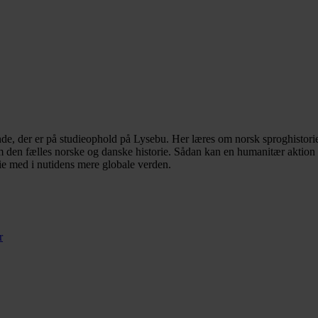
, der er på studieophold på Lysebu. Her læres om norsk sproghistorie, 
en fælles norske og danske historie. Sådan kan en humanitær aktion i 
rie med i nutidens mere globale verden.
r