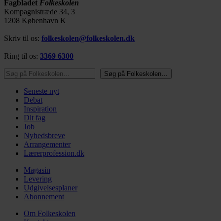
Fagbladet
Folkeskolen
Kompagnistræde 34, 3
1208 København K
Skriv til os:
folkeskolen@folkeskolen.dk
Ring til os:
3369 6300
Søg på Folkeskolen…
Søg på Folkeskolen…
Seneste nyt
Debat
Inspiration
Dit fag
Job
Nyhedsbreve
Arrangementer
Lærerprofession.dk
Magasin
Levering
Udgivelsesplaner
Abonnement
Om Folkeskolen