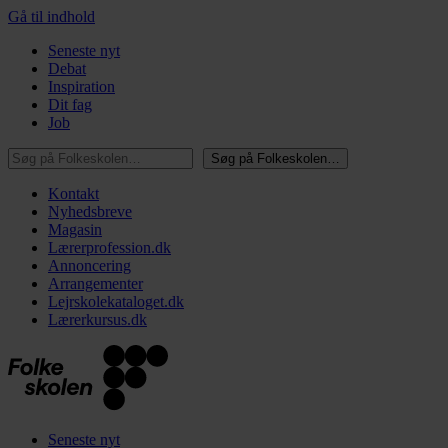
Gå til indhold
Seneste nyt
Debat
Inspiration
Dit fag
Job
Søg på Folkeskolen…
Søg på Folkeskolen…
Kontakt
Nyhedsbreve
Magasin
Lærerprofession.dk
Annoncering
Arrangementer
Lejrskolekataloget.dk
Lærerkursus.dk
Seneste nyt