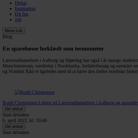
Debat
Inspiration
Dit fag
Job
Menu
Luk
Blog
En sparebøsse forklædt som termometer
Læreruddannelsen i Aalborg og Hjørring har også i år mange studerende
Munchmuseum, vandretur i Nordmarka, forfatterbesøg og samtaler om d
og Nordisk Råd er ligeledes med til at bære den fælles nordiske histo
Bodil Christensen
Lektor på Læreruddannelsen i Aalborg og anmelde
Del artikel
Start debatten
6. april 2022, kl. 10:46
Del artikel
Start debatten