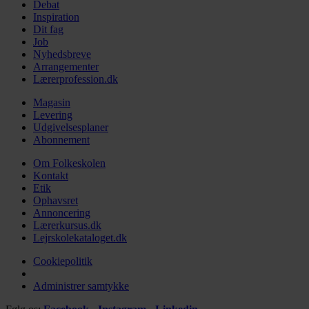
Debat
Inspiration
Dit fag
Job
Nyhedsbreve
Arrangementer
Lærerprofession.dk
Magasin
Levering
Udgivelsesplaner
Abonnement
Om Folkeskolen
Kontakt
Etik
Ophavsret
Annoncering
Lærerkursus.dk
Lejrskolekataloget.dk
Cookiepolitik
Administrer samtykke