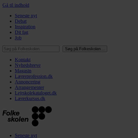
Gå til indhold
Seneste nyt
Debat
Inspiration
Dit fag
Job
Søg på Folkeskolen…
Søg på Folkeskolen…
Kontakt
Nyhedsbreve
Magasin
Lærerprofession.dk
Annoncering
Arrangementer
Lejrskolekataloget.dk
Lærerkursus.dk
Seneste nyt