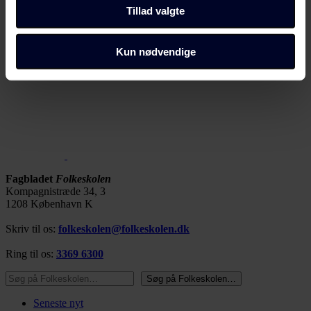
Tillad valgte
cookiepolitik
side.
Dine valg anvendes på alle Fagbladet Folkeskolens
Kun nødvendige
domæner. Få mere at vide om, hvem vi er, hvordan du
kan kontakte os, og hvordan vi behandler persondata i
vores privatlivspolitik, som du kan finde her:
https://www.folkeskolen.dk/persondata/
Fagbladet
Folkeskolen
Kompagnistræde 34, 3
1208 København K
Skriv til os:
folkeskolen@folkeskolen.dk
Ring til os:
3369 6300
Søg på Folkeskolen…
Søg på Folkeskolen…
Seneste nyt