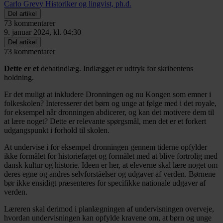
Carlo Grevy
Historiker og lingvist, ph.d.
Del artikel
73 kommentarer
9. januar 2024, kl. 04:30
Del artikel
73 kommentarer
Dette er et
debatindlæg. Indlægget er udtryk for skribentens
holdning.
Er det muligt at inkludere Dronningen og nu Kongen som emner i
folkeskolen? Interesserer det børn og unge at følge med i det royale,
for eksempel når dronningen abdicerer, og kan det motivere dem til
at lære noget? Dette er relevante spørgsmål, men det er et forkert
udgangspunkt i forhold til skolen.
At undervise i for eksempel dronningen gennem tiderne opfylder
ikke formålet for historiefaget og formålet med at blive fortrolig med
dansk kultur og historie. Ideen er her, at eleverne skal lære noget om
deres egne og andres selvforståelser og udgaver af verden. Børnene
bør ikke ensidigt præsenteres for specifikke nationale udgaver af
verden.
Læreren skal derimod i planlægningen af undervisningen overveje,
hvordan undervisningen kan opfylde kravene om, at børn og unge