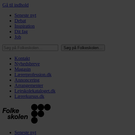
Gå til indhold
Seneste nyt
Debat
Inspiration
Dit fag
Job
Søg på Folkeskolen…
Søg på Folkeskolen…
Kontakt
Nyhedsbreve
Magasin
Lærerprofession.dk
Annoncering
Arrangementer
Lejrskolekataloget.dk
Lærerkursus.dk
Seneste nyt