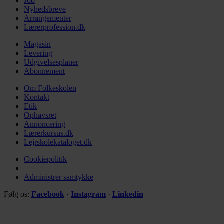
Job
Nyhedsbreve
Arrangementer
Lærerprofession.dk
Magasin
Levering
Udgivelsesplaner
Abonnement
Om Folkeskolen
Kontakt
Etik
Ophavsret
Annoncering
Lærerkursus.dk
Lejrskolekataloget.dk
Cookiepolitik
Administrer samtykke
Følg os:
Facebook
·
Instagram
·
Linkedin