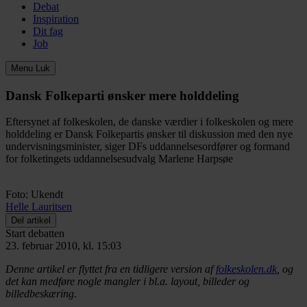
Debat
Inspiration
Dit fag
Job
Menu
Luk
Dansk Folkeparti ønsker mere holddeling
Eftersynet af folkeskolen, de danske værdier i folkeskolen og mere
holddeling er Dansk Folkepartis ønsker til diskussion med den nye
undervisningsminister, siger DFs uddannelsesordfører og formand
for folketingets uddannelsesudvalg Marlene Harpsøe
Foto: Ukendt
Helle Lauritsen
Del artikel
Start debatten
23. februar 2010, kl. 15:03
Denne artikel er flyttet fra en tidligere version af
folkeskolen.dk
, og
det kan medføre nogle mangler i bl.a. layout, billeder og
billedbeskæring.