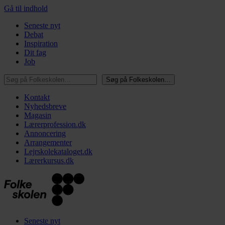
Gå til indhold
Seneste nyt
Debat
Inspiration
Dit fag
Job
Søg på Folkeskolen…
Søg på Folkeskolen…
Kontakt
Nyhedsbreve
Magasin
Lærerprofession.dk
Annoncering
Arrangementer
Lejrskolekataloget.dk
Lærerkursus.dk
Seneste nyt