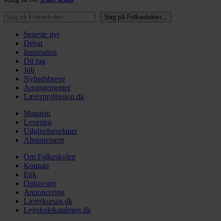
Søg på Folkeskolen…
Søg på Folkeskolen…
Seneste nyt
Debat
Inspiration
Dit fag
Job
Nyhedsbreve
Arrangementer
Lærerprofession.dk
Magasin
Levering
Udgivelsesplaner
Abonnement
Om Folkeskolen
Kontakt
Etik
Ophavsret
Annoncering
Lærerkursus.dk
Lejrskolekataloget.dk