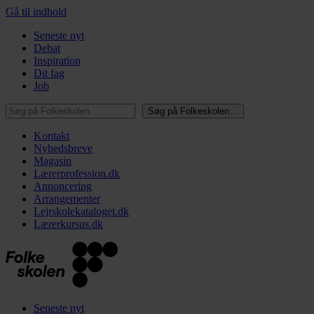
Gå til indhold
Seneste nyt
Debat
Inspiration
Dit fag
Job
Søg på Folkeskolen…
Søg på Folkeskolen…
Kontakt
Nyhedsbreve
Magasin
Lærerprofession.dk
Annoncering
Arrangementer
Lejrskolekataloget.dk
Lærerkursus.dk
Seneste nyt