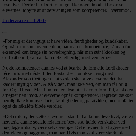
leve livet. Derfor har Dorthe Junge ikke noget imod at beskrive
elevernes udbytte af undervisningen som kompetencer. Tværtimod.
Undervisere nr. 1 2007
»For mig er det vigtigt at have viden, færdigheder og kundskaber.
Og når man kan anvende dem, har man en kompetence, så man for
eksempel kan bruge sin hovedregning, når man står i kiosken og
skal købe ind, så man kan dele retfærdigt med vennerne«.
Nogle kompetencer dannes ved at bearbejde formelle færdigheder
på en uformel måde. I den forstand er hun ikke uenig med
Alexander von Oettingen i, at skolen skal give eleverne det, han
kalder unyttig viden. Altså viden, man ikke ved, om man får brug
for. Og til hvad. Men hun mener absolut, at der er fornuft i, at skolen
arbejder hen imod, at eleverne opnår kompetencer. Begrebet dækker
nemlig ikke kun over facts, færdigheder og paratviden, men omfatter
også de såkaldte bløde værdier.
»Det er dem, der sætter eleverne i stand til at kunne leve livet, være i
netværk, danne sociale relationer, begå sig, holde venskaber ved
lige, tage initiativ, være selvstændige. Det er evnen til at agere med
den viden og baggrund, man har. Hvis man skal være stærk i de