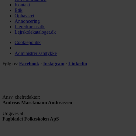
Kontakt
Etik
Ophavsret
Annoncering
Lærerkursus.dk
Lejrskolekataloget.dk
Cookiepolitik
Administrer samtykke
Følg os:
Facebook
·
Instagram
·
Linkedin
Ansv. chefredaktør:
Andreas Marckmann Andreassen
Udgives af:
Fagbladet Folkeskolen ApS