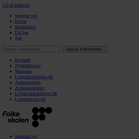
Gå til indhold
Seneste nyt
Debat
Inspiration
Dit fag
Job
Søg på Folkeskolen…
Søg på Folkeskolen…
Kontakt
Nyhedsbreve
Magasin
Lærerprofession.dk
Annoncering
Arrangementer
Lejrskolekataloget.dk
Lærerkursus.dk
Seneste nyt