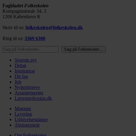
Fagbladet
Folkeskolen
Kompagnistræde 34, 3
1208 København K
Skriv til os:
folkeskolen@folkeskolen.dk
Ring til os:
3369 6300
Søg på Folkeskolen…
Søg på Folkeskolen…
Seneste nyt
Debat
Inspiration
Dit fag
Job
Nyhedsbreve
Arrangementer
Lærerprofession.dk
Magasin
Levering
Udgivelsesplaner
Abonnement
Om Folkeskolen