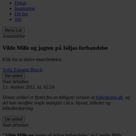
Debat
Inspiration
Dit fag
Job
Menu
Luk
Anmeldelse
Vilde Mille og jagten på Isiljas forbandelse
Klik for at skrive manchettekst.
Sofia Esmann Busch
Del artikel
Start debatten
13. oktober 2011, kl. 02:24
Denne artikel er flyttet fra en tidligere version af
folkeskolen.dk
, og
det kan medføre nogle mangler i bl.a. layout, billeder og
billedbeskæring.
Del artikel
Start debatten
"Vilde Mille og
jagten på Isiljas forbandelse" er Camilla Mills'