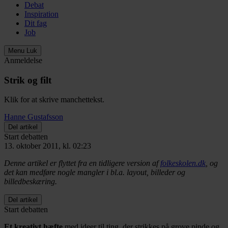
Debat
Inspiration
Dit fag
Job
Menu
Luk
Anmeldelse
Strik og filt
Klik for at skrive manchettekst.
Hanne Gustafsson
Del artikel
Start debatten
13. oktober 2011, kl. 02:23
Denne artikel er flyttet fra en tidligere version af
folkeskolen.dk
, og
det kan medføre nogle mangler i bl.a. layout, billeder og
billedbeskæring.
Del artikel
Start debatten
Et kreativt hæfte
med ideer til ting, der strikkes på grove pinde og