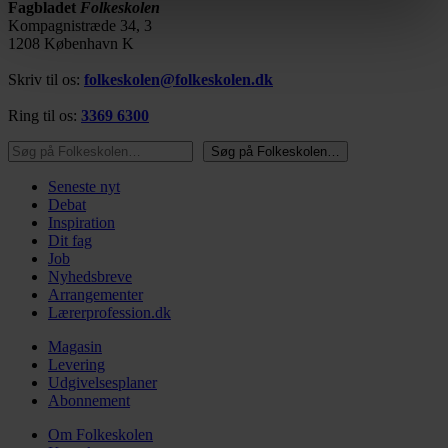
Fagbladet
Folkeskolen
vores privatlivspolitik, som du kan finde her:
Kompagnistræde 34, 3
https://www.folkeskolen.dk/persondata/
1208 København K
Skriv til os:
folkeskolen@folkeskolen.dk
Ring til os:
3369 6300
Søg på Folkeskolen…
Søg på Folkeskolen…
Seneste nyt
Debat
Inspiration
Dit fag
Job
Nyhedsbreve
Arrangementer
Lærerprofession.dk
Magasin
Levering
Udgivelsesplaner
Abonnement
Om Folkeskolen