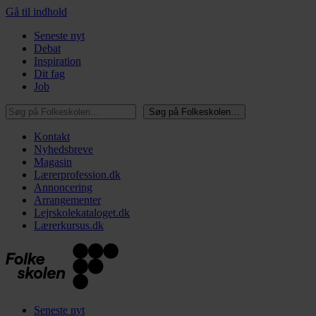
Gå til indhold
Seneste nyt
Debat
Inspiration
Dit fag
Job
Søg på Folkeskolen…
Søg på Folkeskolen…
Kontakt
Nyhedsbreve
Magasin
Lærerprofession.dk
Annoncering
Arrangementer
Lejrskolekataloget.dk
Lærerkursus.dk
Seneste nyt