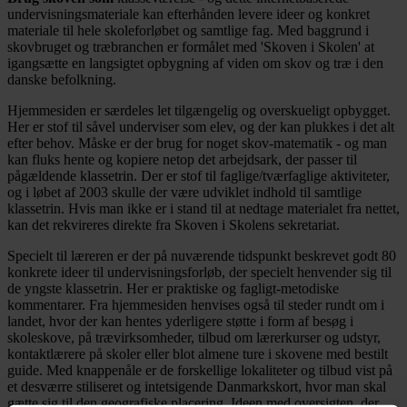
undervisningsmateriale kan efterhånden levere ideer og konkret
materiale til hele skoleforløbet og samtlige fag. Med baggrund i
skovbruget og træbranchen er formålet med 'Skoven i Skolen' at
igangsætte en langsigtet opbygning af viden om skov og træ i den
danske befolkning.
Hjemmesiden er særdeles let tilgængelig og overskueligt opbygget.
Her er stof til såvel underviser som elev, og der kan plukkes i det alt
efter behov. Måske er der brug for noget skov-matematik - og man
kan fluks hente og kopiere netop det arbejdsark, der passer til
pågældende klassetrin. Der er stof til faglige/tværfaglige aktiviteter,
og i løbet af 2003 skulle der være udviklet indhold til samtlige
klassetrin. Hvis man ikke er i stand til at nedtage materialet fra nettet,
kan det rekvireres direkte fra Skoven i Skolens sekretariat.
Specielt til læreren er der på nuværende tidspunkt beskrevet godt 80
konkrete ideer til undervisningsforløb, der specielt henvender sig til
de yngste klassetrin. Her er praktiske og fagligt-metodiske
kommentarer. Fra hjemmesiden henvises også til steder rundt om i
landet, hvor der kan hentes yderligere støtte i form af besøg i
skoleskove, på trævirksomheder, tilbud om lærerkurser og udstyr,
kontaktlærere på skoler eller blot almene ture i skovene med bestilt
guide. Med knappenåle er de forskellige lokaliteter og tilbud vist på
et desværre stiliseret og intetsigende Danmarkskort, hvor man skal
gætte sig til den geografiske placering. Ideen med oversigten, der