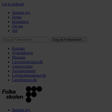
Gå til indhold
Seneste nyt
Debat
Inspiration
Dit fag
Job
Søg på Folkeskolen…
Søg på Folkeskolen…
Kontakt
Nyhedsbreve
Magasin
Lærerprofession.dk
Annoncering
Arrangementer
Lejrskolekataloget.dk
Lærerkursus.dk
Seneste nyt