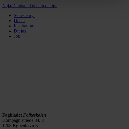
https://www.folkeskolen.dk/persondata/
Naja Dandanell
debatredaktør
Seneste nyt
Debat
Inspiration
Dit fag
Job
Fagbladet
Folkeskolen
Kompagnistræde 34, 3
1208 København K