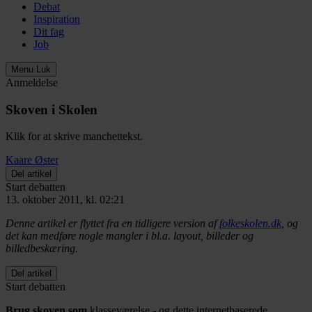
Debat
Inspiration
Dit fag
Job
Menu
Luk
Anmeldelse
Skoven i Skolen
Klik for at skrive manchettekst.
Kaare Øster
Del artikel
Start debatten
13. oktober 2011, kl. 02:21
Denne artikel er flyttet fra en tidligere version af
folkeskolen.dk
, og
det kan medføre nogle mangler i bl.a. layout, billeder og
billedbeskæring.
Del artikel
Start debatten
Brug skoven som
klasseværelse - og dette internetbaserede