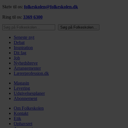
Skriv til os:
folkeskolen@folkeskolen.dk
Ring til os:
3369 6300
Søg på Folkeskolen…
Søg på Folkeskolen…
Seneste nyt
Debat
Inspiration
Dit fag
Job
Nyhedsbreve
Arrangementer
Lærerprofession.dk
Magasin
Levering
Udgivelsesplaner
Abonnement
Om Folkeskolen
Kontakt
Etik
Ophavsret