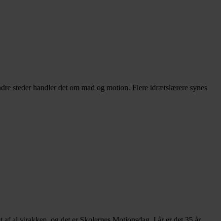
andre steder handler det om mad og motion. Flere idrætslærere synes
 af al virakken, og det er Skolernes Motionsdag. I år er det 35 år