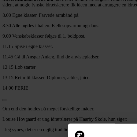
siden, at nogle fynske idrætslærere fik ideen med at arrangere en idræ
8.00 Egne klasser. Farvede armbånd på.
8.30 Alle mødes i hallen. Fællesopvarmningsdans.
9.00 Venskabsklasser følges til 1. boldpost.
11.15 Spise i egne klasser.
11.45 Gå til Ansgar Anlæg, find de anvistepladser.
12.15 Løb starter
13.15 Retur til klasser. Diplomer, æbler, juice.
14.00 FERIE
Om end den holdes på meget forskellige måder.
Louise Hovgaard er ung idrætslærer på Haarby Skole, hun siger:
"Jeg synes, det er en dejlig tradition med motionsdagen, lige inden vi 