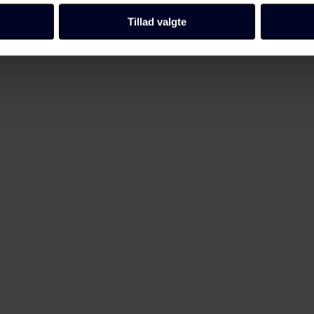
llinger, herunder trække din accept tilbage, ved at klikke på link 
 vores
cookiepolitik
side.
Tillad valgte
form
Fagbladet Folkeskolens domæner. Få mere at vide om, hvem vi e
ersondata i vores privatlivspolitik, som du kan finde her:
/persondata/