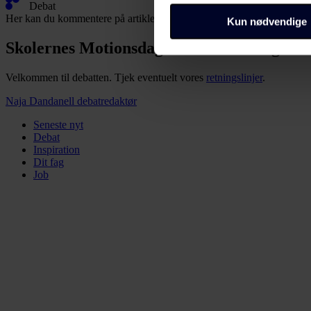
Du kan altid ændre dine indsti
Debat
Her kan du kommentere på artiklen:
bunden af alle sider eller på
Kun nødvendige
Skolernes Motionsdag runder 35 år i god 
Dine valg anvendes på alle 
os, og hvordan vi behandler p
Velkommen til debatten. Tjek eventuelt vores
retningslinjer
.
https://www.folkeskolen.dk
Naja Dandanell
debatredaktør
Seneste nyt
Debat
Inspiration
Dit fag
Job