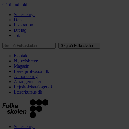
Gå til indhold
Seneste nyt
Debat
Inspiration
Dit fag
Job
Søg på Folkeskolen…
Søg på Folkeskolen…
Kontakt
Nyhedsbreve
Magasin
Lærerprofession.dk
Annoncering
Arrangementer
Lejrskolekataloget.dk
Lærerkursus.dk
Seneste nyt