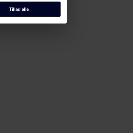
til "Administrer samtykke" i
Tillad alle
r, hvordan du kan kontakte