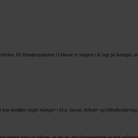
årsferien. På Hunderupskolen i Odense er vægten i år lagt på boldspil, 
t kan medføre nogle mangler i bl.a. layout, billeder og billedbeskæring.
 bølger frem og tilbage, er der én, der tilsyneladende er helt upåvirket