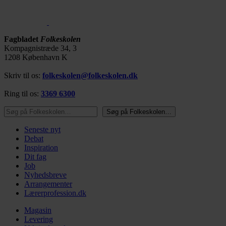
Fagbladet
Folkeskolen
Kompagnistræde 34, 3
1208 København K
Skriv til os:
folkeskolen@folkeskolen.dk
Ring til os:
3369 6300
Søg på Folkeskolen…
Søg på Folkeskolen…
Seneste nyt
Debat
Inspiration
Dit fag
Job
Nyhedsbreve
Arrangementer
Lærerprofession.dk
Magasin
Levering