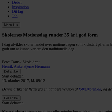
Debat
Inspiration
Dit fag
Job
Menu
Luk
Skolernes Motionsdag runder 35 år i god form
I dag afvikler skoler landet over motionsdagen som kickstart på efter
godt om at kunne variere den traditionelle dag.
Foto: Dansk Skoleidræt
Henrik Ankerstjerne Hermann
Del artikel
Start debatten
13. oktober 2017, kl. 09:12
Denne artikel er flyttet fra en tidligere version af
folkeskolen.dk
, og de
Del artikel
Start debatten
Mens diskussionerne om
mere eller mindre bevægelse i undervisningen