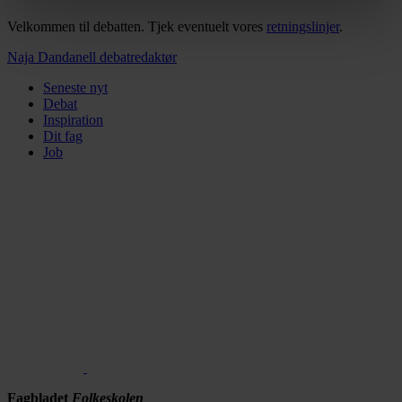
vores privatlivspolitik, som du kan finde her:
Velkommen til debatten. Tjek eventuelt vores
retningslinjer
.
https://www.folkeskolen.dk/persondata/
Naja Dandanell
debatredaktør
Seneste nyt
Debat
Inspiration
Dit fag
Job
Fagbladet
Folkeskolen