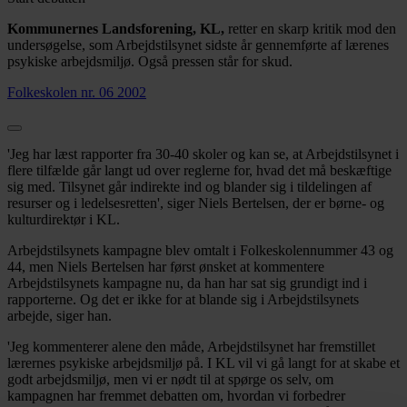
Kommunernes Landsforening, KL,
retter en skarp kritik mod den
undersøgelse, som Arbejdstilsynet sidste år gennemførte af lærenes
psykiske arbejdsmiljø. Også pressen står for skud.
Folkeskolen nr. 06 2002
'Jeg har læst rapporter fra 30-40 skoler og kan se, at Arbejdstilsynet i
flere tilfælde går langt ud over reglerne for, hvad det må beskæftige
sig med. Tilsynet går indirekte ind og blander sig i tildelingen af
resurser og i ledelsesretten', siger Niels Bertelsen, der er børne- og
kulturdirektør i KL.
Arbejdstilsynets kampagne blev omtalt i Folkeskolennummer 43 og
44, men Niels Bertelsen har først ønsket at kommentere
Arbejdstilsynets kampagne nu, da han har sat sig grundigt ind i
rapporterne. Og det er ikke for at blande sig i Arbejdstilsynets
arbejde, siger han.
'Jeg kommenterer alene den måde, Arbejdstilsynet har fremstillet
lærernes psykiske arbejdsmiljø på. I KL vil vi gå langt for at skabe et
godt arbejdsmiljø, men vi er nødt til at spørge os selv, om
kampagnen har fremmet debatten om, hvordan vi forbedrer