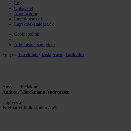
Etik
Ophavsret
Annoncering
Lærerkursus.dk
Lejrskolekataloget.dk
Cookiepolitik
Administrer samtykke
Følg os:
Facebook
·
Instagram
·
Linkedin
Ansv. chefredaktør:
Andreas Marckmann Andreassen
Udgives af:
Fagbladet Folkeskolen ApS