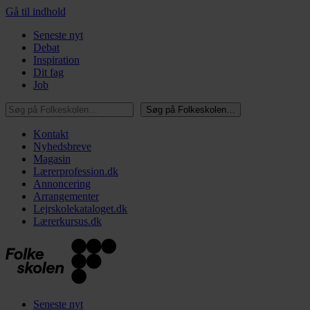
Gå til indhold
Seneste nyt
Debat
Inspiration
Dit fag
Job
Søg på Folkeskolen…
Søg på Folkeskolen…
Kontakt
Nyhedsbreve
Magasin
Lærerprofession.dk
Annoncering
Arrangementer
Lejrskolekataloget.dk
Lærerkursus.dk
Seneste nyt