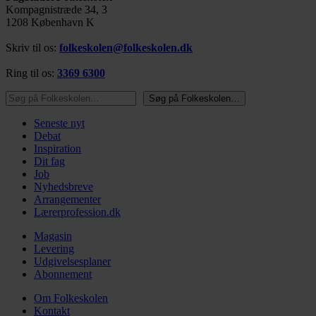
Kompagnistræde 34, 3
1208 København K
Skriv til os:
folkeskolen@folkeskolen.dk
Ring til os:
3369 6300
Søg på Folkeskolen…
Søg på Folkeskolen…
Seneste nyt
Debat
Inspiration
Dit fag
Job
Nyhedsbreve
Arrangementer
Lærerprofession.dk
Magasin
Levering
Udgivelsesplaner
Abonnement
Om Folkeskolen
Kontakt