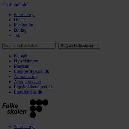
Gå til indhold
Seneste nyt
Debat
Inspiration
Dit fag
Job
Søg på Folkeskolen…
Søg på Folkeskolen…
Kontakt
Nyhedsbreve
Magasin
Lærerprofession.dk
Annoncering
Arrangementer
Lejrskolekataloget.dk
Lærerkursus.dk
Seneste nyt