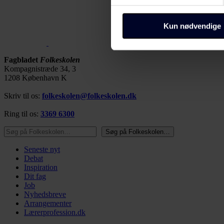
Du kan altid ændre dine indsti
bunden af alle sider eller på
Kun nødvendige
Dine valg anvendes på alle 
Fagbladet
Folkeskolen
os, og hvordan vi behandler p
Kompagnistræde 34, 3
https://www.folkeskolen.dk
1208 København K
Skriv til os:
folkeskolen@folkeskolen.dk
Ring til os:
3369 6300
Søg på Folkeskolen…
Søg på Folkeskolen…
Seneste nyt
Debat
Inspiration
Dit fag
Job
Nyhedsbreve
Arrangementer
Lærerprofession.dk