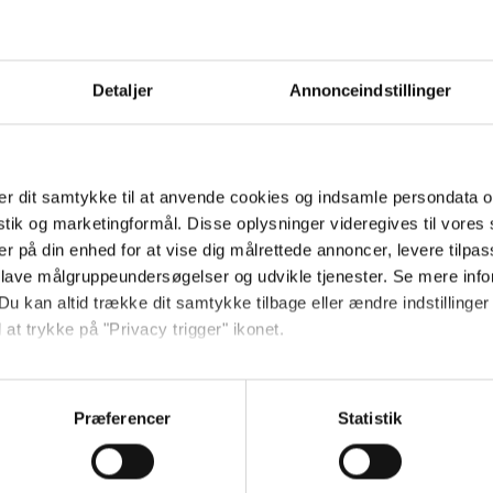
Detaljer
Annonceindstillinger
ueringen af de nationale test
r dit samtykke til at anvende cookies og indsamle persondata o
istik og marketingformål. Disse oplysninger videregives til vore
er på din enhed for at vise dig målrettede annoncer, levere tilpas
 lave målgruppeundersøgelser og udvikle tjenester. Se mere inf
Du kan altid trække dit samtykke tilbage eller ændre indstillinger
 at trykke på "Privacy trigger" ikonet.
så gerne:
sninger om din placering, der kan være nøjagtig inden for få me
Præferencer
Statistik
 baseret på en scanning af dens unikke karakteristika (fingerprin
ebsitet.