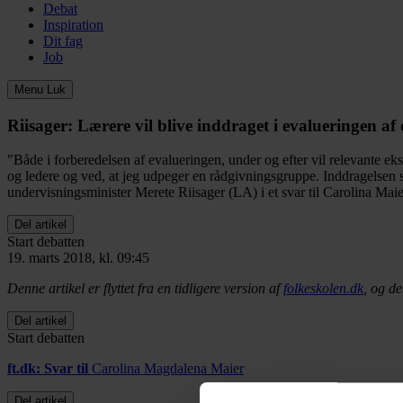
Debat
Inspiration
Dit fag
Job
Menu
Luk
Riisager:
Lærere vil blive inddraget i evalueringen af 
"Både i forberedelsen af evalueringen, under og efter vil relevante eks
og ledere og ved, at jeg udpeger en rådgivningsgruppe. Inddragelsen ska
undervisningsminister Merete Riisager (LA) i et svar til Carolina Maier
Del artikel
Start debatten
19. marts 2018, kl. 09:45
Denne artikel er flyttet fra en tidligere version af
folkeskolen.dk
, og de
Del artikel
Start debatten
ft.dk: Svar til
Carolina Magdalena Maier
Del artikel