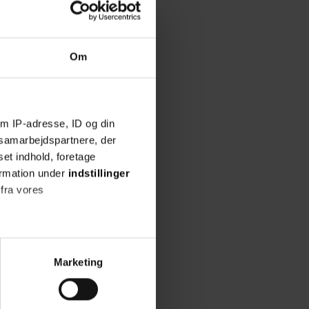
Om
m IP-adresse, ID og din
s samarbejdspartnere, der
set indhold, foretage
ormation under
indstillinger
 fra vores
ter
Marketing
ting)