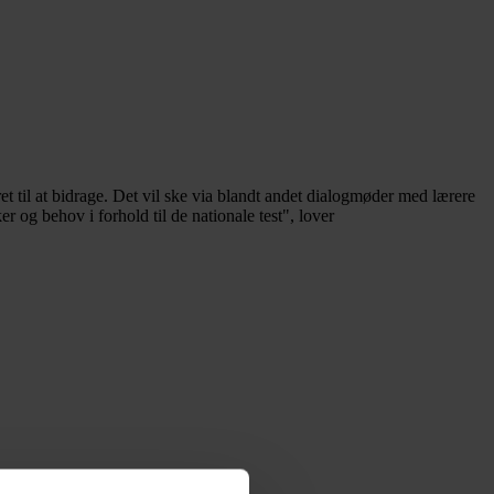
ret til at bidrage. Det vil ske via blandt andet dialogmøder med lærere
r og behov i forhold til de nationale test", lover