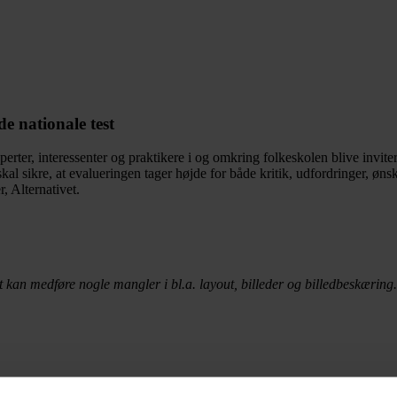
de nationale test
perter, interessenter og praktikere i og omkring folkeskolen blive invite
l sikre, at evalueringen tager højde for både kritik, udfordringer, ønske
, Alternativet.
t kan medføre nogle mangler i bl.a. layout, billeder og billedbeskæring.