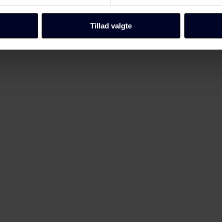
llinger, herunder trække din accept tilbage, ved at klikke på link 
 vores
cookiepolitik
side.
Tillad valgte
Fagbladet Folkeskolens domæner. Få mere at vide om, hvem vi e
ersondata i vores privatlivspolitik, som du kan finde her:
/persondata/