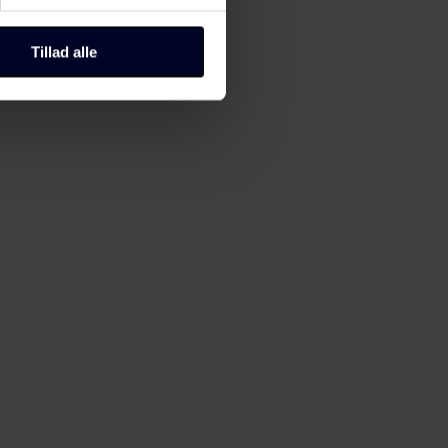
til "Administrer samtykke" i
Tillad alle
r, hvordan du kan kontakte