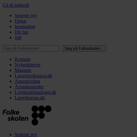
Gå til indhold
Seneste nyt
Debat
Inspiration
Dit fag
Job
Søg på Folkeskolen…
Søg på Folkeskolen…
Kontakt
Nyhedsbreve
Magasin
Lærerprofession.dk
Annoncering
Arrangementer
Lejrskolekataloget.dk
Lærerkursus.dk
Seneste nyt