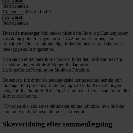
Del artikel
Start debatten
10. januar 2024, kl. 05:00
Del artikel
Start debatten
Hvert år modtager
biblioteker tilskud fra Slots- og Kulturstyrelsen
Udviklingspulje for i gennemsnit 14,2 millioner kroner, som i
princippet både er til almindelige folkebiblioteker og til skolernes
pædagogiske læringscentre.
Men sådan er det bare ikke i praksis, lyder det i et åbent brev fra
Landsforeningen Skole & Bøger, Pædagogisk
LæringsCenterForening og Skole og Forældre.
De seneste fire år har de pædagogiske læringscentre nemlig kun
modtaget fem procent af midlerne, og i 2023 faldt der slet ingen
penge af til et konkret PLC. Også selvom der blev ansøgt om midler,
skriver de i brevet.
"Hvordan skal skolernes biblioteker kunne udvikles, hvis de ikke
kan få del i udviklingsmidlerne?", skriver de.
Skævvridning efter sammenlægning