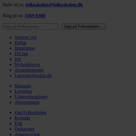
Skriv til os:
folkeskolen@folkeskolen.dk
Ring til os:
3369 6300
Søg på Folkeskolen…
Søg på Folkeskolen…
Seneste nyt
Debat
Inspiration
Dit fag
Job
Nyhedsbreve
Arrangementer
Lærerprofession.dk
Magasin
Levering
Udgivelsesplaner
Abonnement
Om Folkeskolen
Kontakt
Etik
Ophavsret
Annoncering