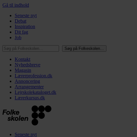
Gå til indhold
Seneste nyt
Debat
Inspiration
Dit fag
Job
Søg på Folkeskolen…
Søg på Folkeskolen…
Kontakt
Nyhedsbreve
Magasin
Lærerprofession.dk
Annoncering
Arrangementer
Lejrskolekataloget.dk
Lærerkursus.dk
Seneste nyt