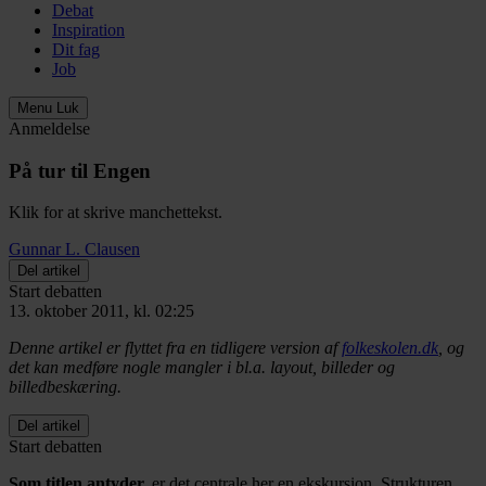
Debat
Inspiration
Dit fag
Job
Menu
Luk
Anmeldelse
På tur til Engen
Klik for at skrive manchettekst.
Gunnar L. Clausen
Del artikel
Start debatten
13. oktober 2011, kl. 02:25
Denne artikel er flyttet fra en tidligere version af
folkeskolen.dk
, og
det kan medføre nogle mangler i bl.a. layout, billeder og
billedbeskæring.
Del artikel
Start debatten
Som titlen antyder,
er det centrale her en ekskursion. Strukturen