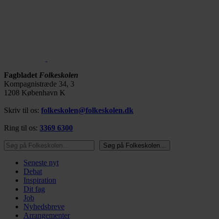
Fagbladet
Folkeskolen
Kompagnistræde 34, 3
1208 København K
Skriv til os:
folkeskolen@folkeskolen.dk
Ring til os:
3369 6300
Søg på Folkeskolen…
Søg på Folkeskolen…
Seneste nyt
Debat
Inspiration
Dit fag
Job
Nyhedsbreve
Arrangementer