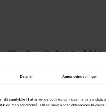
 to lektioner om året til disciplinen nabosprog - en time til svensk og e
e kan de fleste lære at begå sig blandt 10-12 millioner andre mennesker u
bindet blandt disse tre bind. Her kan man også finde "Pål sine hønor p
gligt - ved at læse Henrik Ibsens fabel-agtige historie om bien, blomste
Detaljer
Annonceindstillinger
n simpelthen bruger teksterne som analyse- og samtaleobjekter på lige
 Læreren må sikkert bidrage med flere oversættelser end de ord, der er
mt med "damen", som det er angivet ved Stig Claessons gode novelle "Sl
r dit samtykke til at anvende cookies og indsamle persondata o
istik og marketingformål. Disse oplysninger videregives til vore