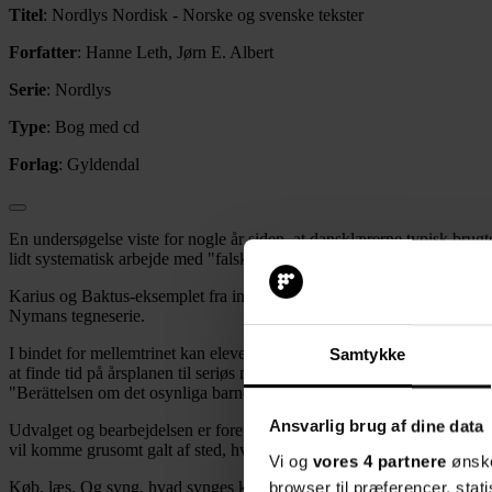
Titel
: Nordlys Nordisk - Norske og svenske tekster
Forfatter
: Hanne Leth, Jørn E. Albert
Serie
: Nordlys
Type
: Bog med cd
Forlag
: Gyldendal
En undersøgelse viste for nogle år siden, at dansklærerne typisk brugte
lidt systematisk arbejde med "falske venner", staveregler og lidt udtal
Karius og Baktus-eksemplet fra indledningen stammer fra indskolings
Nymans tegneserie.
I bindet for mellemtrinet kan eleverne finde ny indsigt - ikke kun spro
Samtykke
at finde tid på årsplanen til seriøs nabosprogsundervisning, hvis ma
"Berättelsen om det osynliga barnet". Finlandssvensk når det er bedst.
Ansvarlig brug af dine data
Udvalget og bearbejdelsen er foretaget kompetent og med sikker hånd.
vil komme grusomt galt af sted, hvis de tror, at "käringen" er synony
Vi og
vores 4 partnere
ønske
browser til præferencer, stat
Køb, læs. Og syng, hvad synges kan.