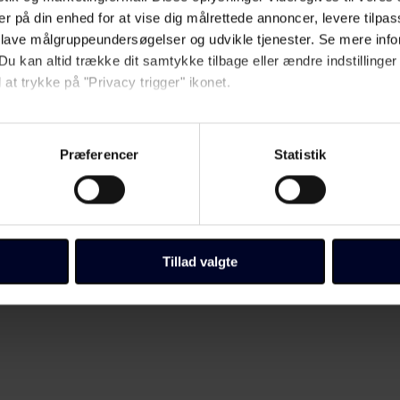
er på din enhed for at vise dig målrettede annoncer, levere tilpas
 lave målgruppeundersøgelser og udvikle tjenester. Se mere inf
Du kan altid trække dit samtykke tilbage eller ændre indstillinger
 at trykke på "Privacy trigger" ikonet.
så gerne:
er
sninger om din placering, der kan være nøjagtig inden for få me
Præferencer
Statistik
 baseret på en scanning af dens unikke karakteristika (fingerprin
ebsitet.
llinger, herunder trække din accept tilbage, ved at klikke på link 
 vores
cookiepolitik
side.
Tillad valgte
Fagbladet Folkeskolens domæner. Få mere at vide om, hvem vi e
ersondata i vores privatlivspolitik, som du kan finde her:
/persondata/