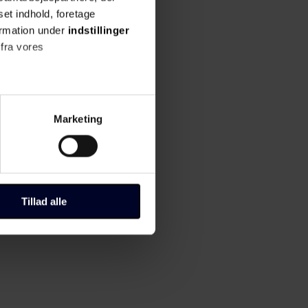
set indhold, foretage
ormation under
indstillinger
 fra vores
ter
Marketing
ting)
til "Administrer samtykke" i
Tillad alle
r, hvordan du kan kontakte