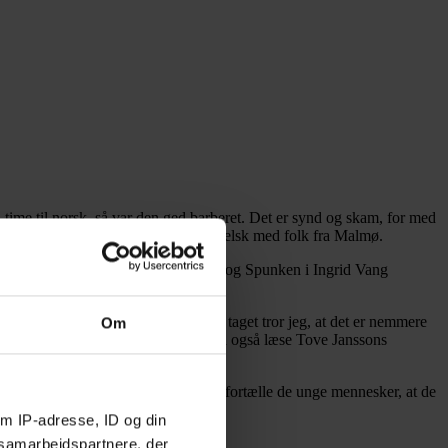
n time til norsk, så var den ged barberet. Det er synd og skam, for med
den at give sig til at tale dårligt engelsk med folk fra Malmø.
å haugen utslepte" og læse om Pippi og Spunken i Ingrid Vang
n, frugtknoppen og musen. I det hele taget tror jeg, at det er nemmere
Om
 fod med danske. I samme bind kan man også læse Tove Janssons
 forklaret i marginen. Og så må han fortælle de unge mennesker, at de
å följe".
m IP-adresse, ID og din
s samarbejdspartnere, der