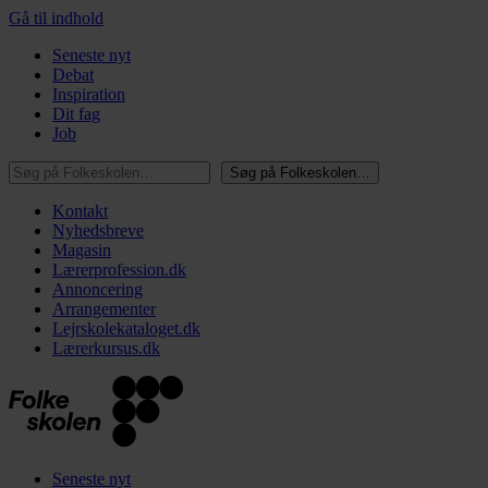
Gå til indhold
Seneste nyt
Debat
Inspiration
Dit fag
Job
Søg på Folkeskolen…
Søg på Folkeskolen…
Kontakt
Nyhedsbreve
Magasin
Lærerprofession.dk
Annoncering
Arrangementer
Lejrskolekataloget.dk
Lærerkursus.dk
Seneste nyt