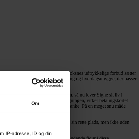
 det er en ulykke, og på trods af de voksnes udtrykkelige forbud sætter
rimi for mellemtrinnet med tilpas spænding og hverdagsuhygge, der passer
s mor klarede ikke sin kræftsygdom, så nu lever Signe sit liv i
t, men da Signes far skal betale regningen, virker betalingskortet
Om
ke længe, før nørdede Signe fatter mistanke. På en meget snu måde
ien i en anden retning. Alt kommer på sin rette plads, men ikke uden
m IP-adresse, ID og din
utistiske Signe er en original og spændende figur i disse