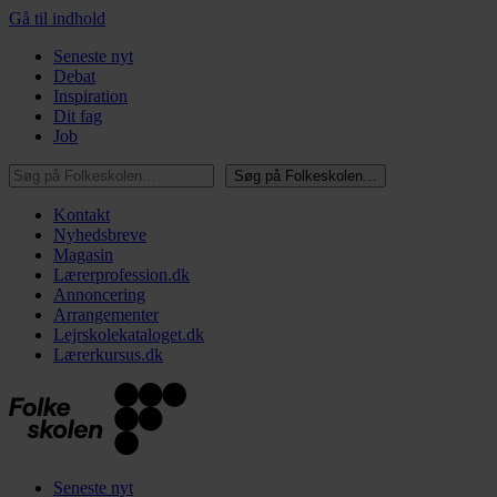
Gå til indhold
Seneste nyt
Debat
Inspiration
Dit fag
Job
Søg på Folkeskolen…
Søg på Folkeskolen…
Kontakt
Nyhedsbreve
Magasin
Lærerprofession.dk
Annoncering
Arrangementer
Lejrskolekataloget.dk
Lærerkursus.dk
Seneste nyt