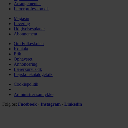
Arrangementer
Lærerprofession.dk
Magasin
Levering
Udgivelsesplaner
Abonnement
Om Folkeskolen
Kontakt
Etik
Ophavsret
Annoncering
Lærerkursus.dk
Lejrskolekataloget.dk
Cookiepolitik
Administrer samtykke
Følg os:
Facebook
·
Instagram
·
Linkedin