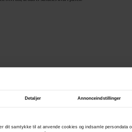
 bliver en af gæsterne påkørt og dræbt på vej hjem, men Signe tror ikke,
en krimi, men Signe holder snuden i sporet. Det er en rigtig fin lille k
ne, der nu bor i London sammen med sin far og dennes nye familie. Signe
u pair, storbyliv og skolegang. En aften går hele familien på restauran
Detaljer
Annonceindstillinger
etkasinoer. Ingen af de voksne forstår noget som helst, men det varer ik
t man har fundet ud af det hele, og hvem synderen er, drejer han histor
 her vil det være synd at afsløre noget som helst.
r dit samtykke til at anvende cookies og indsamle persondata o
ser af spænding og gode episoder på de to gange 96 sider. Den lettere a