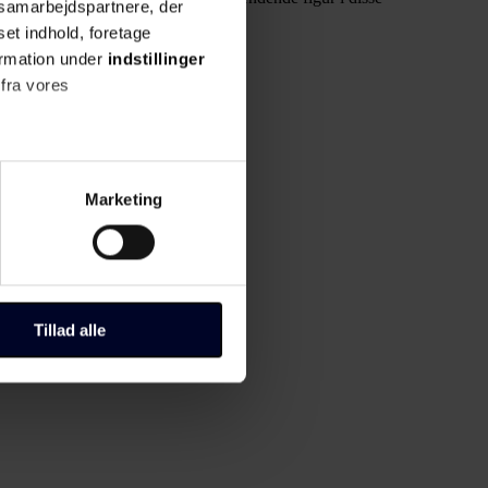
s samarbejdspartnere, der
set indhold, foretage
ormation under
indstillinger
 fra vores
ter
Marketing
ting)
til "Administrer samtykke" i
Tillad alle
r, hvordan du kan kontakte