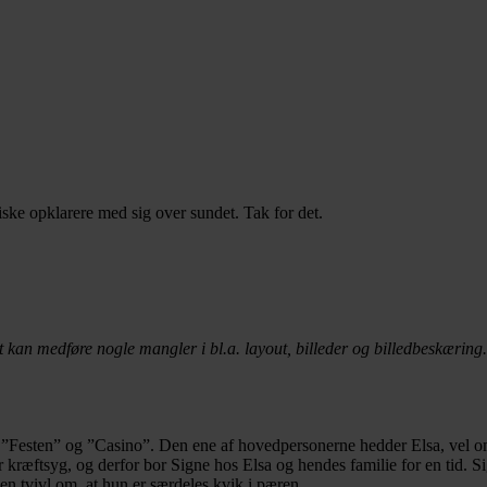
iske opklarere med sig over sundet. Tak for det.
t kan medføre nogle mangler i bl.a. layout, billeder og billedbeskæring.
ne ”Festen” og ”Casino”. Den ene af hovedpersonerne hedder Elsa, vel om
er kræftsyg, og derfor bor Signe hos Elsa og hendes familie for en tid.
gen tvivl om, at hun er særdeles kvik i pæren.