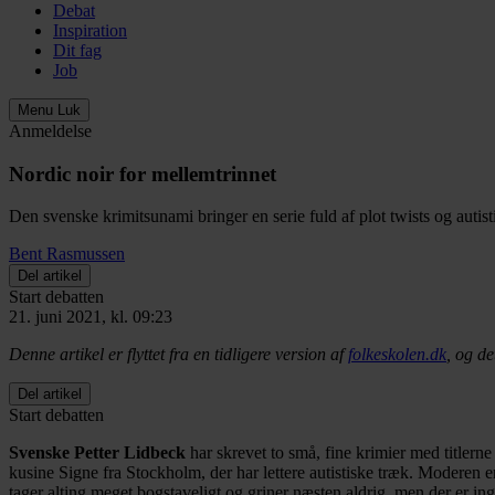
Debat
Inspiration
Dit fag
Job
Menu
Luk
Anmeldelse
Nordic noir for mellemtrinnet
Den svenske krimitsunami bringer en serie fuld af plot twists og autist
Bent Rasmussen
Del artikel
Start debatten
21. juni 2021, kl. 09:23
Denne artikel er flyttet fra en tidligere version af
folkeskolen.dk
, og de
Del artikel
Start debatten
Svenske Petter Lidbeck
har skrevet to små, fine krimier med titler
kusine Signe fra Stockholm, der har lettere autistiske træk. Moderen 
tager alting meget bogstaveligt og griner næsten aldrig, men der er in