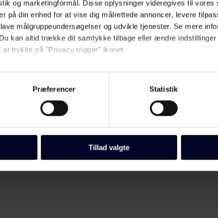
istik og marketingformål. Disse oplysninger videregives til vore
er på din enhed for at vise dig målrettede annoncer, levere tilpas
 lave målgruppeundersøgelser og udvikle tjenester. Se mere inf
Du kan altid trække dit samtykke tilbage eller ændre indstillinger
 at trykke på "Privacy trigger" ikonet.
så gerne:
sninger om din placering, der kan være nøjagtig inden for få me
Præferencer
Statistik
 baseret på en scanning af dens unikke karakteristika (fingerprin
ebsitet.
llinger, herunder trække din accept tilbage, ved at klikke på link 
 vores
cookiepolitik
side.
Tillad valgte
Fagbladet Folkeskolens domæner. Få mere at vide om, hvem vi e
ersondata i vores privatlivspolitik, som du kan finde her:
/persondata/