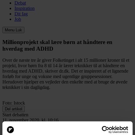
Debat
Inspiration
Dit fag
Job
Menu
Luk
Millionprojekt skal lære børn at håndtere en
hverdag med ADHD
Over de næste tre år giver Folketinget i alt 15 millioner kroner til et
projekt, hvor børn fra 8 til 14 år lærer teknikker til at håndtere en
hverdag med ADHD, skriver dr.dk. Det er inspireret af et lignende
forløb for unge og voksne med ugentlige gruppesessioner.
Herudover hjælper en vejleder den enkelte med at bruge de øvede
teknikker i sin dagligdag.
Foto: Istock
Del artikel
Start debatten
11. november 2020, kl. 10:16
Denne artikel er flyttet fra en tidligere version af
folkeskolen.dk
, og