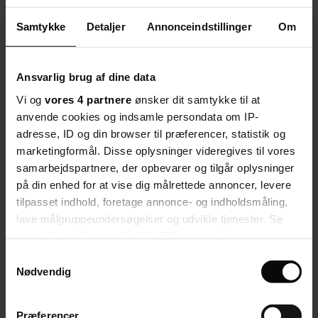
det kan medføre nogle mangler i bl.a. layout, billeder og
billedbeskæring.
Samtykke
Detaljer
Annonceindstillinger
Om
Del artikel
Start debatten
Ansvarlig brug af dine data
dr.dk: Nyt millionprojekt
skal hjælpe Hector og andre adhd-børn:
’Det er aldrig sjovt at være den, der ikke kan styre sig’
Vi og
vores 4 partnere
ønsker dit samtykke til at
anvende cookies og indsamle persondata om IP-
Del artikel
Start debatten
adresse, ID og din browser til præferencer, statistik og
marketingformål. Disse oplysninger videregives til vores
Debat
Her kan du kommentere på artiklen:
samarbejdspartnere, der opbevarer og tilgår oplysninger
på din enhed for at vise dig målrettede annoncer, levere
Millionprojekt skal lære børn at håndtere
tilpasset indhold, foretage annonce- og indholdsmåling,
en hverdag med ADHD
lave målgruppeundersøgelser og udvikle tjenester. Se
mere information under
indstillinger
og i vores
Velkommen til debatten. Tjek eventuelt vores
retningslinjer
.
persondatapolitik. Du kan altid trække dit samtykke
Samtykkevalg
tilbage eller ændre indstillinger fra vores
Naja Dandanell
debatredaktør
Nødvendig
"Cookiedeklaration", eller ved at trykke på "Privacy
Seneste nyt
trigger" ikonet.
Debat
Præferencer