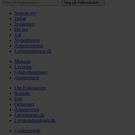
Søg på Folkeskolen…
Søg på Folkeskolen…
Seneste nyt
Debat
Inspiration
Dit fag
Job
Nyhedsbreve
Arrangementer
Lærerprofession.dk
Magasin
Levering
Udgivelsesplaner
Abonnement
Om Folkeskolen
Kontakt
Etik
Ophavsret
Annoncering
Lærerkursus.dk
Lejrskolekataloget.dk
Cookiepolitik