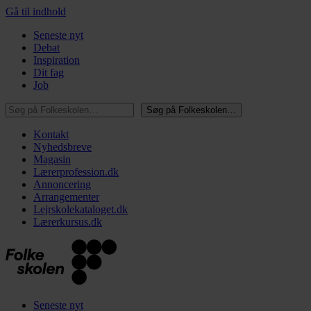
Gå til indhold
Seneste nyt
Debat
Inspiration
Dit fag
Job
Søg på Folkeskolen…
Søg på Folkeskolen…
Kontakt
Nyhedsbreve
Magasin
Lærerprofession.dk
Annoncering
Arrangementer
Lejrskolekataloget.dk
Lærerkursus.dk
Seneste nyt