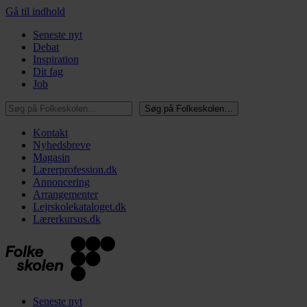
Gå til indhold
Seneste nyt
Debat
Inspiration
Dit fag
Job
Søg på Folkeskolen…
Søg på Folkeskolen…
Kontakt
Nyhedsbreve
Magasin
Lærerprofession.dk
Annoncering
Arrangementer
Lejrskolekataloget.dk
Lærerkursus.dk
Seneste nyt