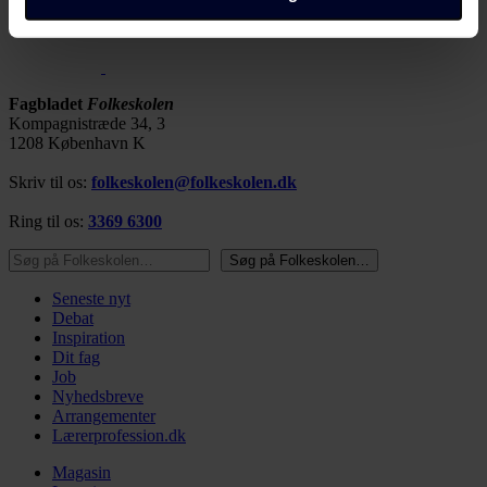
domæner. Få mere at vide om, hvem vi er, hvordan du
kan kontakte os, og hvordan vi behandler persondata i
vores privatlivspolitik, som du kan finde her:
https://www.folkeskolen.dk/persondata/
Fagbladet
Folkeskolen
Kompagnistræde 34, 3
1208 København K
Skriv til os:
folkeskolen@folkeskolen.dk
Ring til os:
3369 6300
Søg på Folkeskolen…
Søg på Folkeskolen…
Seneste nyt
Debat
Inspiration
Dit fag
Job
Nyhedsbreve
Arrangementer
Lærerprofession.dk
Magasin