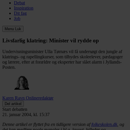
Debat
Inspiration
Dit fag
Job
Menu
Luk
Livsfarlig klatring:
Minister vil rydde op
Undervisningsminister Ulla Tørnæs vil få undersøgt den jungle af
klatrings- og rapellingkurser, som tilbydes skoleelever, pædagoger
og lærere, efter at forældre og eksperter har slået alarm i Jyllands-
Posten.
Karen Ravn
Onlineredaktør
Del artikel
Start debatten
21. januar 2004, kl. 15:37
Denne artikel er flyttet fra en tidligere version af
folkeskolen.dk
, og
det kan medføre nogle mangler i bl.a. layout, billeder og