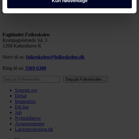
Kun nødvendige
domæner. Få mere at vide om, hvem vi er, hvordan du
kan kontakte os, og hvordan vi behandler persondata i
vores privatlivspolitik, som du kan finde her:
https://www.folkeskolen.dk/persondata/
Fagbladet
Folkeskolen
Kompagnistræde 34, 3
1208 København K
Skriv til os:
folkeskolen@folkeskolen.dk
Ring til os:
3369 6300
Søg på Folkeskolen…
Søg på Folkeskolen…
Seneste nyt
Debat
Inspiration
Dit fag
Job
Nyhedsbreve
Arrangementer
Lærerprofession.dk