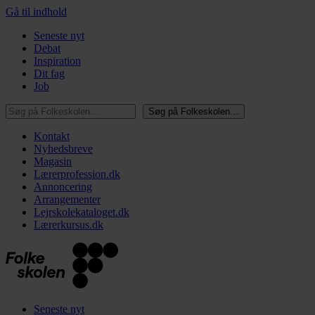
Gå til indhold
Seneste nyt
Debat
Inspiration
Dit fag
Job
Søg på Folkeskolen…
Søg på Folkeskolen…
Kontakt
Nyhedsbreve
Magasin
Lærerprofession.dk
Annoncering
Arrangementer
Lejrskolekataloget.dk
Lærerkursus.dk
Seneste nyt