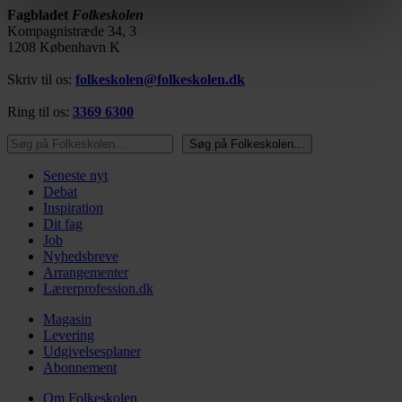
Fagbladet
Folkeskolen
vores privatlivspolitik, som du kan finde her:
Kompagnistræde 34, 3
https://www.folkeskolen.dk/persondata/
1208 København K
Skriv til os:
folkeskolen@folkeskolen.dk
Ring til os:
3369 6300
Søg på Folkeskolen…
Søg på Folkeskolen…
Seneste nyt
Debat
Inspiration
Dit fag
Job
Nyhedsbreve
Arrangementer
Lærerprofession.dk
Magasin
Levering
Udgivelsesplaner
Abonnement
Om Folkeskolen