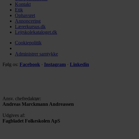
Kontakt
Etik
Ophavsret
Annoncering
Lærerkursus.dk
Lejrskolekataloget.dk
Cookiepolitik
Administrer samtykke
Følg os:
Facebook
·
Instagram
·
Linkedin
Ansv. chefredaktør:
Andreas Marckmann Andreassen
Udgives af:
Fagbladet Folkeskolen ApS