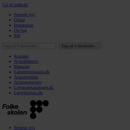
Gå til indhold
Seneste nyt
Debat
Inspiration
Dit fag
Job
Søg på Folkeskolen…
Søg på Folkeskolen…
Kontakt
Nyhedsbreve
Magasin
Lærerprofession.dk
Annoncering
Arrangementer
Lejrskolekataloget.dk
Lærerkursus.dk
Seneste nyt