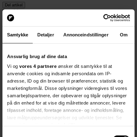
Del artikel
Start debatten
Kan man få
grundig viden om Danmarks historie gennem spil? Ja,
siger Sigurd Barrett. Han har udviklet både tablet-spil, film, brætspil
og meget mere om hele vort lands historie, og når man har spillet
Samtykke
Detaljer
Annonceindstillinger
Om
alle 40 tabletspil, har man lært om alle perioderne, siger han.
Materialet er helt gratis og er udviklet med
Undervisningsministeriets fagkonsulenter, ligesom materialet følger
kanon og krav til historieundervisningen.
Ansvarlig brug af dine data
Folkeskolen nr. 12 2017
Vi og
vores 4 partnere
ønsker dit samtykke til at
anvende cookies og indsamle persondata om IP-
adresse, ID og din browser til præferencer, statistik og
Hent det hele på www.sigurdsdanmarkshistorie.dk.
marketingformål. Disse oplysninger videregives til vores
samarbejdspartnere, der opbevarer og tilgår oplysninger
Del artikel
Start debatten
på din enhed for at vise dig målrettede annoncer, levere
tilpasset indhold, foretage annonce- og indholdsmåling,
Debat
lave målgruppeundersøgelser og udvikle tjenester. Se
Her kan du kommentere på artiklen:
mere information under
indstillinger
og i vores
Lær om Danmark med Sigurd Barretts
persondatapolitik. Du kan altid trække dit samtykke
Samtykkevalg