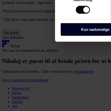
så brede som mulige”, siger han.
Identificere din enhed
Nikolaj Ivert Kristensen er glad for, at han inden studiestart har overs
Dine valg anvendes på hele w
” Det giver super god mening, at meritlæreruddannelsen er blevet billig
Du kan altid ændre dine indsti
bunden af alle sider eller på
Kun nødvendige
Del artikel
Start debatten
Dine valg anvendes på alle 
Debat
os, og hvordan vi behandler p
Her kan du kommentere på artiklen:
https://www.folkeskolen.dk
Nikolaj er parat til at betale prisen for at 
Velkommen til debatten. Tjek eventuelt vores
retningslinjer
.
Naja Dandanell
debatredaktør
Seneste nyt
Debat
Inspiration
Dit fag
Job