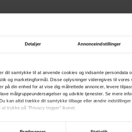
aget på meritlæreruddannelsen på Københavns Professionshøjskole stege
igning til vinteroptaget, så der kommer en markant samlet fremgang for 
Detaljer
Annonceindstillinger
 så startede jeg på universitetet, hvor jeg læste fødevarer og ernæring. J
er begyndte at drille ham.
r dit samtykke til at anvende cookies og indsamle persondata o
å den folkeskole i Gentofte, hvor han arbejder, og så fik jeg fuld tid på
istik og marketingformål. Disse oplysninger videregives til vore
er på din enhed for at vise dig målrettede annoncer, levere tilpas
 lave målgruppeundersøgelser og udvikle tjenester. Se mere inf
Du kan altid trække dit samtykke tilbage eller ændre indstillinger
ligger lige til højrebenet, at jeg skal tage meritlæreruddannelsen. Den kom
 at trykke på "Privacy trigger" ikonet.
larer han.
så gerne:
eg har ikke valgt madkundskab, fordi jeg tror, jeg kan dække ind i madk
sninger om din placering, der kan være nøjagtig inden for få me
Præferencer
Statistik