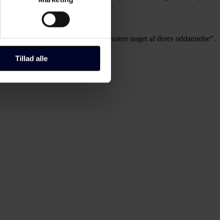
ting)
blive. Det giver så god mening at finansiere noget af deres uddannelse”.
til "Administrer samtykke" i
Tillad alle
r, hvordan du kan kontakte