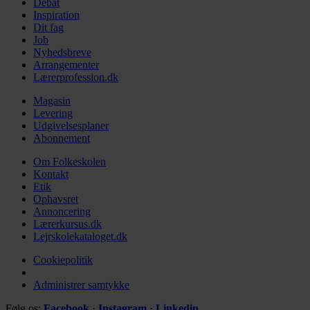
Debat
Inspiration
Dit fag
Job
Nyhedsbreve
Arrangementer
Lærerprofession.dk
Magasin
Levering
Udgivelsesplaner
Abonnement
Om Folkeskolen
Kontakt
Etik
Ophavsret
Annoncering
Lærerkursus.dk
Lejrskolekataloget.dk
Cookiepolitik
Administrer samtykke
Følg os:
Facebook
·
Instagram
·
Linkedin