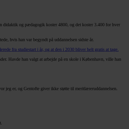
en didaktik og pædagogik koster 4800, og det koster 3.400 for hver
tede, hvis han var begyndt på uddannelsen sidste år.
ede fra studiestart i år, og at den i 2030 bliver helt gratis at tage.
nder. Havde han valgt at arbejde på en skole i København, ville han
r jeg er, og Gentofte giver ikke støtte til meritlæreruddannelsen.
t.