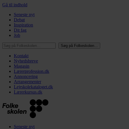
Gå til indhold
Seneste nyt
Debat
Inspiration
Dit fag
Job
Søg på Folkeskolen…
Søg på Folkeskolen…
Kontakt
Nyhedsbreve
Magasin
Lærerprofession.dk
Annoncering
Arrangementer
Lejrskolekataloget.dk
Lærerkursus.dk
Seneste nyt