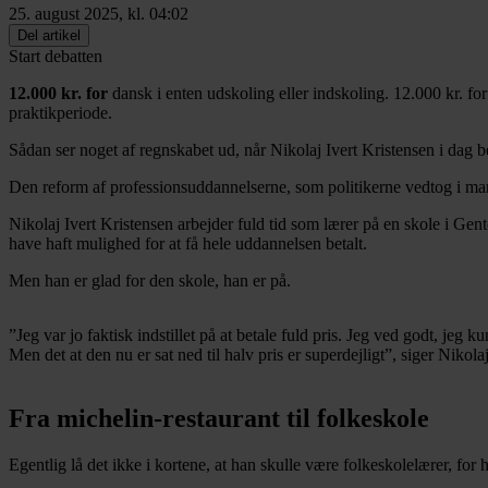
25. august 2025, kl. 04:02
Del artikel
Start debatten
12.000 kr. for
dansk i enten udskoling eller indskoling. 12.000 kr. f
praktikperiode.
Sådan ser noget af regnskabet ud, når Nikolaj Ivert Kristensen i dag 
Den reform af professionsuddannelserne, som politikerne vedtog i mart
Nikolaj Ivert Kristensen arbejder fuld tid som lærer på en skole i Ge
have haft mulighed for at få hele uddannelsen betalt.
Men han er glad for den skole, han er på.
”Jeg var jo faktisk indstillet på at betale fuld pris. Jeg ved godt, j
Men det at den nu er sat ned til halv pris er superdejligt”, siger Nikola
Fra michelin-restaurant til folkeskole
Egentlig lå det ikke i kortene, at han skulle være folkeskolelærer, for