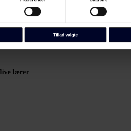
 baseret på en scanning af dens unikke karakteristika (fingerprin
tået skolestart og forældremøder.
ebsitet.
ere. Det er en god måde at få folk, der allerede er i folkeskolen til at 
llinger, herunder trække din accept tilbage, ved at klikke på link 
 vores
cookiepolitik
side.
Tillad valgte
Fagbladet Folkeskolens domæner. Få mere at vide om, hvem vi e
ersondata i vores privatlivspolitik, som du kan finde her:
/persondata/
blive lærer