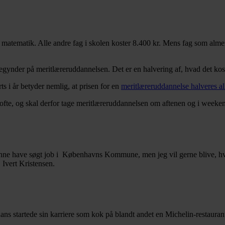
or matematik. Alle andre fag i skolen koster 8.400 kr. Mens fag som alm
begynder på meritlæreruddannelsen. Det er en halvering af, hvad det kos
s i år betyder nemlig, at prisen for en
meritlæreruddannelse halveres aller
ntofte, og skal derfor tage meritlæreruddannelsen om aftenen og i weeke
eg kunne have søgt job i Københavns Kommune, men jeg vil gerne blive, hvo
j Ivert Kristensen.
 hans startede sin karriere som kok på blandt andet en Michelin-restauran