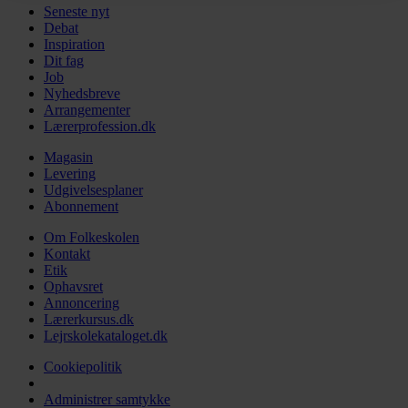
Seneste nyt
Debat
Inspiration
Dit fag
Job
Nyhedsbreve
Arrangementer
Lærerprofession.dk
Magasin
Levering
Udgivelsesplaner
Abonnement
Om Folkeskolen
Kontakt
Etik
Ophavsret
Annoncering
Lærerkursus.dk
Lejrskolekataloget.dk
Cookiepolitik
Administrer samtykke