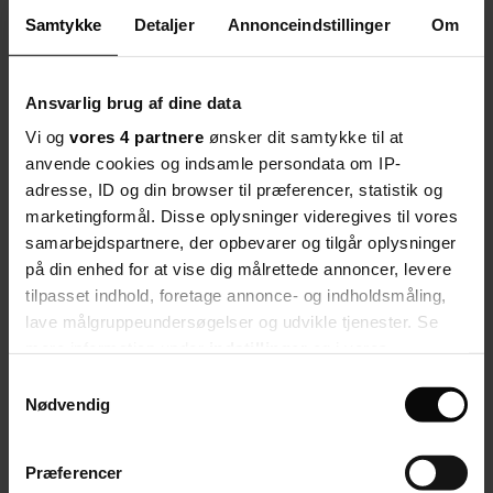
billedbeskæring.
Samtykke
Detaljer
Annonceindstillinger
Om
Del artikel
Start debatten
Ansvarlig brug af dine data
nyheder.tv2.dk: Holland lukker
med få timers varsel ned i fem
uger
Vi og
vores 4 partnere
ønsker dit samtykke til at
anvende cookies og indsamle persondata om IP-
Del artikel
adresse, ID og din browser til præferencer, statistik og
Start debatten
marketingformål. Disse oplysninger videregives til vores
Debat
samarbejdspartnere, der opbevarer og tilgår oplysninger
Her kan du kommentere på artiklen:
på din enhed for at vise dig målrettede annoncer, levere
tilpasset indhold, foretage annonce- og indholdsmåling,
Holland lukker alle skoler i fem uger
lave målgruppeundersøgelser og udvikle tjenester. Se
Velkommen til debatten. Tjek eventuelt vores
retningslinjer
.
mere information under
indstillinger
og i vores
persondatapolitik. Du kan altid trække dit samtykke
Samtykkevalg
Naja Dandanell
debatredaktør
tilbage eller ændre indstillinger fra vores
Nødvendig
Seneste nyt
"Cookiedeklaration", eller ved at trykke på "Privacy
Debat
trigger" ikonet.
Inspiration
Præferencer
Dit fag