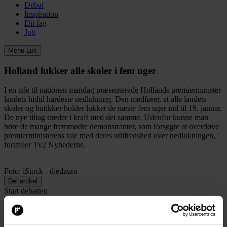
Debat
Inspiration
Dit fag
Job
Menu
Luk
Holland lukker alle skoler i fem uger
I en tale til nationen mandag præsenterede Hollands premierminister
landets hidtil hårdeste nedlukning. Den medfører, at alle landets
skoler og butikker holder lukket de næste fem uger ind til 19. januar.
De nye tiltag træder i kraft med det samme. Udenfor kunne man
høre de mange fremmødte demonstranter, som forsøgte at overdøve
premierministerens tale med deres utilfredshed over nedlukningen,
fortæller Tv2 Nyhederne.
Foto: iStock - djedzura
Del artikel
Start debatten
15. december 2020, kl. 09:53
Denne artikel er flyttet fra en tidligere version af
folkeskolen.dk
, og
det kan medføre nogle mangler i bl.a. layout, billeder og