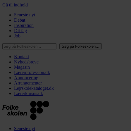
Gå til indhold
Seneste nyt
Debat
Inspiration
Dit fag
Job
Søg på Folkeskolen…
Søg på Folkeskolen…
Kontakt
Nyhedsbreve
Magasin
Lærerprofession.dk
Annoncering
Arrangementer
Lejrskolekataloget.dk
Lærerkursus.dk
Seneste nyt