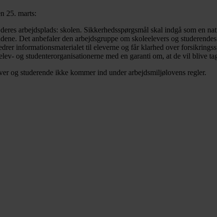
n 25. marts:
eres arbejdsplads: skolen. Sikkerhedsspørgsmål skal indgå som en natur
ådene. Det anbefaler den arbejdsgruppe om skoleelevers og studerendes 
er informationsmaterialet til eleverne og får klarhed over forsikringss
elev- og studenterorganisationerne med en garanti om, at de vil blive t
ver og studerende ikke kommer ind under arbejdsmiljølovens regler.