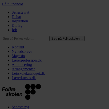
Gå til indhold
Seneste nyt
Debat
Inspiration
Dit fag
Job
Søg på Folkeskolen…
Søg på Folkeskolen…
Kontakt
Nyhedsbreve
Magasin
Lærerprofession.dk
Annoncering
Arrangementer
Lejrskolekataloget.dk
Lærerkursus.dk
Seneste nyt