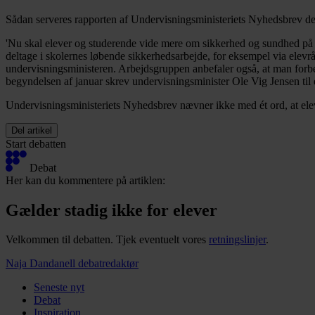
Sådan serveres rapporten af Undervisningsministeriets Nyhedsbrev de
'Nu skal elever og studerende vide mere om sikkerhed og sundhed på d
deltage i skolernes løbende sikkerhedsarbejde, for eksempel via elevr
undervisningsministeren. Arbejdsgruppen anbefaler også, at man forbedr
begyndelsen af januar skrev undervisningsminister Ole Vig Jensen til 
Undervisningsministeriets Nyhedsbrev nævner ikke med ét ord, at ele
Del artikel
Start debatten
Debat
Her kan du kommentere på artiklen:
Gælder stadig ikke for elever
Velkommen til debatten. Tjek eventuelt vores
retningslinjer
.
Naja Dandanell
debatredaktør
Seneste nyt
Debat
Inspiration