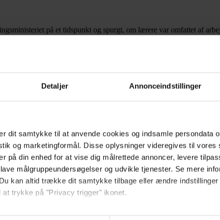
ingsministeriet på et tidspunkt og spurgt, om lærere var omfattet af arbe
r de modtager teoretisk undervisning, spurgte hun. Svaret havde lydt, at 
 Så er der vel ingen reel grund til, at vi ikke også kan komme ind under 
a politikerne.
S).
Detaljer
Annonceindstillinger
erbevist om, at vi skal ind under arbejdsmiljøloven, men du har bare ikke 
regulerende organer for elevers og studerendes arbejdsmiljø, så det er 
r dit samtykke til at anvende cookies og indsamle persondata o
titutioners sikkerhedsorganisation opfordres til også at beskæftige sig 
istik og marketingformål. Disse oplysninger videregives til vore
er på din enhed for at vise dig målrettede annoncer, levere tilpas
nde og indsatte i fængsler er de eneste, der ikke er omfattet af arbejds
 lave målgruppeundersøgelser og udvikle tjenester. Se mere inf
Du kan altid trække dit samtykke tilbage eller ændre indstillinger
rbejdsmiljøloven. Vi skal have klarlagt de organisatoriske og administr
 at trykke på "Privacy trigger" ikonet.
så gerne: