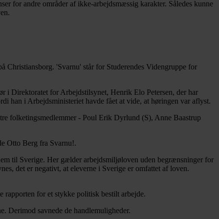
venser for andre områder af ikke-arbejdsmæssig karakter. Således kunne
ven.
 på Christiansborg. 'Svarnu' står for Studerendes Videngruppe for
 i Direktoratet for Arbejdstilsynet, Henrik Elo Petersen, der har
di han i Arbejdsministeriet havde fået at vide, at høringen var aflyst.
mt tre folketingsmedlemmer - Poul Erik Dyrlund (S), Anne Baastrup
de Otto Berg fra Svarnu!.
dem til Sverige. Her gælder arbejdsmiljøloven uden begrænsninger for
s, det er negativt, at eleverne i Sverige er omfattet af loven.
rapporten for et stykke politisk bestilt arbejde.
rne. Derimod savnede de handlemuligheder.