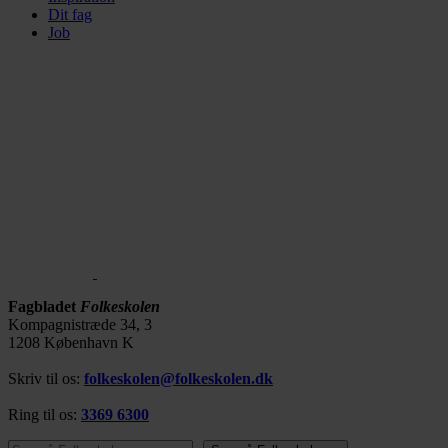
Dit fag
Job
Fagbladet
Folkeskolen
Kompagnistræde 34, 3
1208 København K
Skriv til os:
folkeskolen@folkeskolen.dk
Ring til os:
3369 6300
Søg på Folkeskolen…