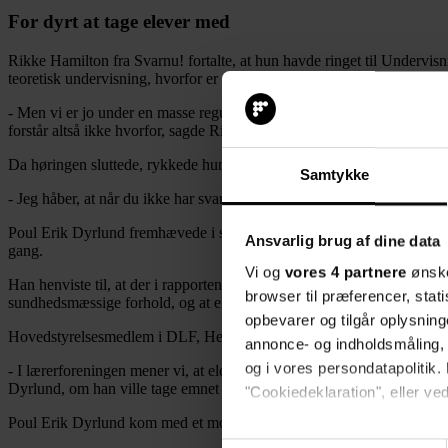
For dyrt at tage elever med
Rikke Hamilton fra Svarnu! fortalte, at hun havde ringet til Undervisn
teoretisk undervisning, hvorfor er eleverne så ikke dækket af loven, nå
- Men vi er jo under en masse regulerende organer, viser denne rapport.
forstår altså ikke hvorfor, sagde Rikke Hamilton og efterlyste et svar fr
Da høringen sluttede, rykkede hun for et svar hos Poul Erik Dyrlund (
Samtykke
- Jeg håber, at når du ikke har svaret, så er det, fordi du er blevet ov
Poul Erik Dyrlund fremhævede i sit oplæg, at der allerede er en række 
Ansvarlig brug af dine data
gang.
Vi og
vores 4 partnere
ønske
Han henviste til, at der i rapporten står, at skolers og uddannelsesins
browser til præferencer, stat
sundhedsmæssige forhold, og at eleverne inddrages i arbejdet.
opbevarer og tilgår oplysning
Hovedstyrelsesmedlem i DLF, Henrik Billehøj, sagde, at elever, studere
annonce- og indholdsmåling,
og i vores persondatapolitik. 
- I lærerforeningen mener vi, at elever og studerende skal ind under a
Dyrlund, om han ville tage emnet op i Folketinget.
"Cookiedeklaration", eller ved
Poul Erik Dyrlund kom med et modspørgsmål.
Hvis du tillader det, vil vi og