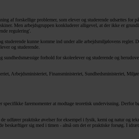
g af forskellige problemer, som elever og studerende udsættes for på 
askiner. Men arbejdsgruppen konkluderer alligevel, at der ikke er grundl
nde regulering'.
og studerende kunne komme ind under alle arbejdsmiljølovens regler. De 
elever og studerende.
- og sundhedsmæssige forhold for skoleelever og studerende og herudo
eriet, Arbejdsministeriet, Finansministeriet, Sundhedsministeriet, Mil
rer specifikke faremomenter at modtage teoretisk undervisning. Derfor b
 de udfører praktiske øvelser for eksempel i fysik, kemi og natur og te
 beskæftiger sig med i timen - altså om det er praktiske forsøg. I idr