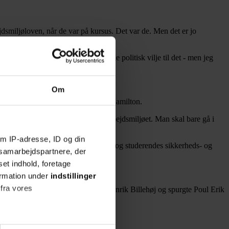
jdsmiljøloven, når de var på kursus. Det var de. Men det er jo
det ville blive for dyrt.
arbejdsmiljøloven. Der er bare ikke politisk vilje til det - men jeg
Om
lyst til at sige det her, sagde Rikke Hamilton.
allerede muligt at gøre noget ved arbejdsmiljøet. Man skal bare gå i
m IP-adresse, ID og din
med spørgsmål af betydning for elevers og studerendes sikkerheds- og
s samarbejdspartnere, der
set indhold, foretage
miljøloven.
ormation under
indstillinger
 fra vores
ative forhold omkring dette, sagde Henrik Billehøj og spurgte Poul Erik