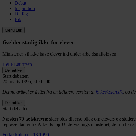
Debat
Inspiration
Dit fag
Job
Menu
Luk
Gælder stadig ikke for elever
Ministerier vil ikke have elever ind under arbejdsmiljøloven
Helle Lauritsen
Del artikel
Start debatten
20. marts 1996, kl. 01:00
Denne artikel er flyttet fra en tidligere version af
folkeskolen.dk
, og de
Del artikel
Start debatten
Næsten 70 tætskrevne
sider plus diverse bilag om elevers og studer
repræsentanter fra Arbejds- og Undervisningsministeriet, der nu har af
Folkeskolen nr. 13 1996