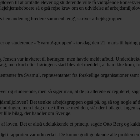
ljøloven til at omfatte elever og studerende ville få vidtgående konsek
lejehjemsbeboere så også rejse krav om en udvidelse af arbejdsmiljølo
ftes i en anden og bredere sammenhæng', skriver arbejdsgruppen.
er og studerende - 'Svarnu!-gruppen' - torsdag den 21. marts til høring
Jensen var inviteret til høringen, men havde meldt afbud. Underdirektør
æg, men kort efter høringens start blev det meddelt, at han ikke kom, for
sentanter fra Svarnu!, repræsentanter fra forskellige organisationer sa
elever og studerende, men så siger man, at de jo allerede
er
reguleret, sag
jdsmiljøloven? Det tænkte arbejdsgruppen også på, og så tog nogle af 
ringen, men i dag er de tilfredse med den, står der i bilaget. Ingen syne
t lille bilag, der handler om Sverige.
f loven. Det er altså udelukkende et princip, sagde Otto Berg og kaldte 
miljø i rapporten var udmærket. De kunne godt genkende alle probleme