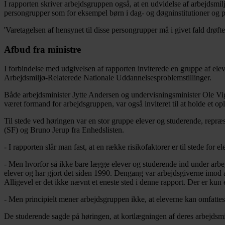
I rapporten skriver arbejdsgruppen også, at en udvidelse af arbejdsmi
persongrupper som for eksempel børn i dag- og døgninstitutioner og p
'Varetagelsen af hensynet til disse persongrupper må i givet fald drø
Afbud fra ministre
I forbindelse med udgivelsen af rapporten inviterede en gruppe af elev
Arbejdsmiljø-Relaterede Nationale Uddannelsesproblemstillinger.
Både arbejdsminister Jytte Andersen og undervisningsminister Ole Vig 
været formand for arbejdsgruppen, var også inviteret til at holde et opl
Til stede ved høringen var en stor gruppe elever og studerende, repræ
(SF) og Bruno Jerup fra Enhedslisten.
- I rapporten slår man fast, at en række risikofaktorer er til stede for 
- Men hvorfor så ikke bare lægge elever og studerende ind under arbe
elever og har gjort det siden 1990. Dengang var arbejdsgiverne imod ænd
Alligevel er det ikke nævnt et eneste sted i denne rapport. Der er kun e
- Men principielt mener arbejdsgruppen ikke, at eleverne kan omfattes a
De studerende sagde på høringen, at kortlægningen af deres arbejds