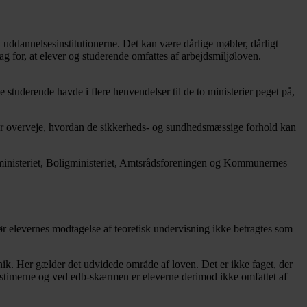
uddannelsesinstitutionerne. Det kan være dårlige møbler, dårligt
ag for, at elever og studerende omfattes af arbejdsmiljøloven.
studerende havde i flere henvendelser til de to ministerier peget på,
ver overveje, hvordan de sikkerheds- og sundhedsmæssige forhold kan
jøministeriet, Boligministeriet, Amtsrådsforeningen og Kommunernes
ør elevernes modtagelse af teoretisk undervisning ikke betragtes som
knik. Her gælder det udvidede område af loven. Det er ikke faget, der
ætstimerne og ved edb-skærmen er eleverne derimod ikke omfattet af