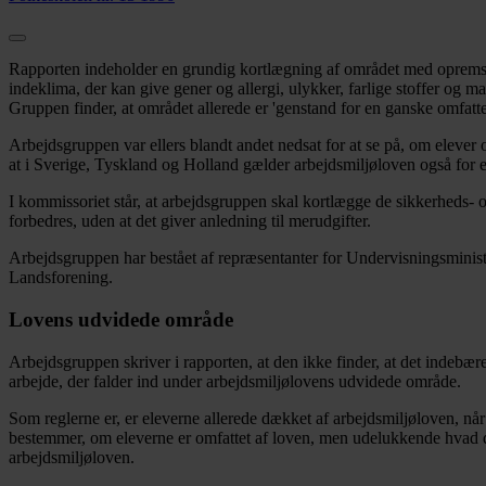
Rapporten indeholder en grundig kortlægning af området med opremsnin
indeklima, der kan give gener og allergi, ulykker, farlige stoffer og m
Gruppen finder, at området allerede er 'genstand for en ganske omfatte
Arbejdsgruppen var ellers blandt andet nedsat for at se på, om elever 
at i Sverige, Tyskland og Holland gælder arbejdsmiljøloven også for 
I kommissoriet står, at arbejdsgruppen skal kortlægge de sikkerheds
forbedres, uden at det giver anledning til merudgifter.
Arbejdsgruppen har bestået af repræsentanter for Undervisningsminist
Landsforening.
Lovens udvidede område
Arbejdsgruppen skriver i rapporten, at den ikke finder, at det indebæ
arbejde, der falder ind under arbejdsmiljølovens udvidede område.
Som reglerne er, er eleverne allerede dækket af arbejdsmiljøloven, når
bestemmer, om eleverne er omfattet af loven, men udelukkende hvad de
arbejdsmiljøloven.