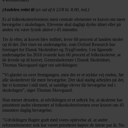
(Andelen rettet til
syv ud af ti 22/8 kl. 8.00, red.)
Et af folkeskolereformens mest centrale elementer er kravet om mere
bevægelse i skoledagen. Eleverne skal dagligt dyrke idræt eller på
anden vis være fysisk aktive i 45 minutter.
Tre år efter, at kravet blev indført, lever 68 procent af landets skoler
op til det. Det viser en undersøgelse, som Oxford Research har
foretaget for Dansk Skoleidræt og TrygFonden. I en lignende
undersøgelse fra 2016 svarede kun 60 procent af folkeskolerne, at
de levede op til kravet. Generalsekretær i Dansk Skoleidræt,
Thomas Skovgaard siger om udviklnigen:
"Vi glæder os over fremgangen, men der er et stykke vej endnu, før
alle skoleelever får mere bevægelse. Der skal stadig arbejdes på det,
før vi kommer i mål med, at samtlige elever får bevægelse ind i
skoledagen", siger Thomas Skovgaard.
Han mener desuden, at udviklingen er et udtryk for, at skolerne har
prioriteret andre elementer af folkeskolereformen over kravet om 45
minutters daglig bevægelse:
"Udviklingen flugter godt med vores oplevelse af, at andre
reformelementer nok har været prioriteret højere de første par år. Nu