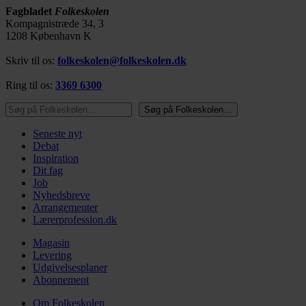
Fagbladet
Folkeskolen
Kompagnistræde 34, 3
1208 København K
Skriv til os:
folkeskolen@folkeskolen.dk
Ring til os:
3369 6300
Søg på Folkeskolen…
Søg på Folkeskolen…
Seneste nyt
Debat
Inspiration
Dit fag
Job
Nyhedsbreve
Arrangementer
Lærerprofession.dk
Magasin
Levering
Udgivelsesplaner
Abonnement
Om Folkeskolen