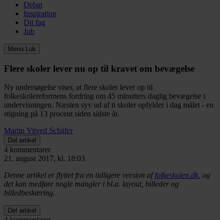
Debat
Inspiration
Dit fag
Job
Menu
Luk
Flere skoler lever nu op til kravet om bevægelse
Ny undersøgelse viser, at flere skoler lever op til
folkeskolereformens fordring om 45 minutters daglig bevægelse i
undervisningen. Næsten syv ud af ti skoler opfylder i dag målet - en
stigning på 13 procent siden sidste år.
Martin Vitved Schäfer
Del artikel
4 kommentarer
21. august 2017, kl. 18:03
Denne artikel er flyttet fra en tidligere version af
folkeskolen.dk
, og
det kan medføre nogle mangler i bl.a. layout, billeder og
billedbeskæring.
Del artikel
4 kommentarer