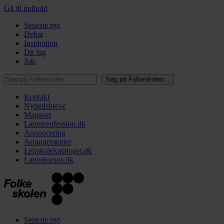
Gå til indhold
Seneste nyt
Debat
Inspiration
Dit fag
Job
Søg på Folkeskolen…
Søg på Folkeskolen…
Kontakt
Nyhedsbreve
Magasin
Lærerprofession.dk
Annoncering
Arrangementer
Lejrskolekataloget.dk
Lærerkursus.dk
Seneste nyt