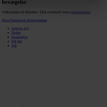
bevægelse
vores privatlivspolitik, som du kan finde her:
https://www.folkeskolen.dk/persondata/
Velkommen til debatten. Tjek eventuelt vores
retningslinjer
.
Naja Dandanell
debatredaktør
Seneste nyt
Debat
Inspiration
Dit fag
Job