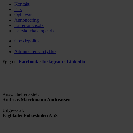
Kontakt
Etik
Ophavsret
Annoncering
Lærerkursus.dk
Lejrskolekataloget.dk
Cookiepolitik
Administrer samtykke
Følg os:
Facebook
·
Instagram
·
Linkedin
Ansv. chefredaktør:
Andreas Marckmann Andreassen
Udgives af:
Fagbladet Folkeskolen ApS