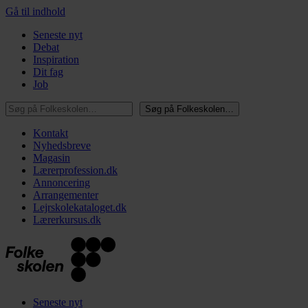
Gå til indhold
Seneste nyt
Debat
Inspiration
Dit fag
Job
Søg på Folkeskolen…
Søg på Folkeskolen…
Kontakt
Nyhedsbreve
Magasin
Lærerprofession.dk
Annoncering
Arrangementer
Lejrskolekataloget.dk
Lærerkursus.dk
Seneste nyt