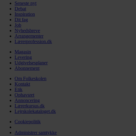
Seneste nyt
Debat
Inspiration
Dit fag
Job
Nyhedsbreve
Arrangementer
Lærerprofession.dk
Magasin
Levering
Udgivelsesplaner
Abonnement
Om Folkeskolen
Kontakt
Etik
Ophavsret
Annoncering
Lærerkursus.dk
Lejrskolekataloget.dk
Cookiepolitik
Administrer samtykke