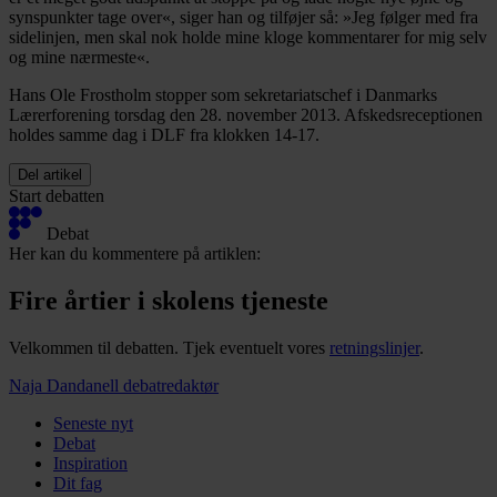
synspunkter tage over«, siger han og tilføjer så: »Jeg følger med fra
sidelinjen, men skal nok holde mine kloge kommentarer for mig selv
og mine nærmeste«.
Hans Ole Frostholm stopper som sekretariatschef i Danmarks
Lærerforening torsdag den 28. november 2013. Afskedsreceptionen
holdes samme dag i DLF fra klokken 14-17.
Del artikel
Start debatten
Debat
Her kan du kommentere på artiklen:
Fire årtier i skolens tjeneste
Velkommen til debatten. Tjek eventuelt vores
retningslinjer
.
Naja Dandanell
debatredaktør
Seneste nyt
Debat
Inspiration
Dit fag