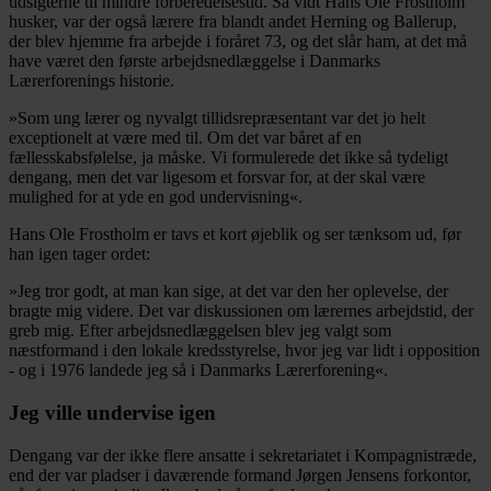
udsigterne til mindre forberedelsestid. Så vidt Hans Ole Frostholm
husker, var der også lærere fra blandt andet Herning og Ballerup,
der blev hjemme fra arbejde i foråret 73, og det slår ham, at det må
have været den første arbejdsnedlæggelse i Danmarks
Lærerforenings historie.
»Som ung lærer og nyvalgt tillidsrepræsentant var det jo helt
exceptionelt at være med til. Om det var båret af en
fællesskabsfølelse, ja måske. Vi formulerede det ikke så tydeligt
dengang, men det var ligesom et forsvar for, at der skal være
mulighed for at yde en god undervisning«.
Hans Ole Frostholm er tavs et kort øjeblik og ser tænksom ud, før
han igen tager ordet:
»Jeg tror godt, at man kan sige, at det var den her oplevelse, der
bragte mig videre. Det var diskussionen om lærernes arbejdstid, der
greb mig. Efter arbejdsnedlæggelsen blev jeg valgt som
næstformand i den lokale kredsstyrelse, hvor jeg var lidt i opposition
- og i 1976 landede jeg så i Danmarks Lærerforening«.
Jeg ville undervise igen
Dengang var der ikke flere ansatte i sekretariatet i Kompagnistræde,
end der var pladser i daværende formand Jørgen Jensens forkontor,