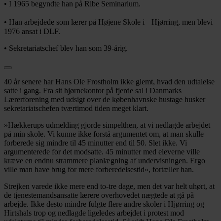
• I 1965 begyndte han på Ribe Seminarium.
• Han arbejdede som lærer på Højene Skole i Hjørring, men blevi
1976 ansat i DLF.
• Sekretariatschef blev han som 39-årig.
40 år senere har Hans Ole Frostholm ikke glemt, hvad den udtalelse
satte i gang. Fra sit hjørnekontor på fjerde sal i Danmarks
Lærerforening med udsigt over de københavnske hustage husker
sekretariatschefen tværtimod tiden meget klart.
»Hækkerups udmelding gjorde simpelthen, at vi nedlagde arbejdet
på min skole. Vi kunne ikke forstå argumentet om, at man skulle
forberede sig mindre til 45 minutter end til 50. Slet ikke. Vi
argumenterede for det modsatte. 45 minutter med eleverne ville
kræve en endnu strammere planlægning af undervisningen. Ergo
ville man have brug for mere forberedelsestid«, fortæller han.
Strejken varede ikke mere end to-tre dage, men det var helt uhørt, at
de tjenestemandsansatte lærere overhovedet nægtede at gå på
arbejde. Ikke desto mindre fulgte flere andre skoler i Hjørring og
Hirtshals trop og nedlagde ligeledes arbejdet i protest mod