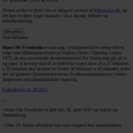
20. november 2013, kl. 09:39
Denne artikel er flyttet fra en tidligere version af
folkeskolen.dk
, og
det kan medføre nogle mangler i bl.a. layout, billeder og
billedbeskæring.
Del artikel
Start debatten
Hans Ole Frostholm
er som ung, nyuddannet lærer netop blevet
valgt som tillidsrepræsentant på Højene Skole i Hjørring i marts
1973, da den daværende økonomiminister Per Hækkerup går på tv
og siger, at lærerne skal til at undervise noget mere. Fra 27 lektioner
a 50 minutter skal lærerne nu levere 30 lektioner a 45 minutter, lyder
det ud igennem fjernsynsskærmene fra økonomiministeren i Anker
Jørgensens socialdemokratiske regering.
Folkeskolen nr. 20 2013
• Hans Ole Frostholm er født den 18. april 1947 og vokset op
iSønderborg.
• Efter 10. klasse arbejdede han som ufaglært hos enautolakerer.