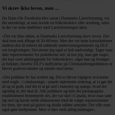
Vi skrev ikke loven, men ...
Da Hans Ole Frostholm blev ansat i Danmarks Lærerforening, var
det utænkeligt, at man lavede en folkeskolelov eller ændring, uden
at der var tætte drøftelser med Lærerforeningen først.
»Det var ikke sådan, at Danmarks Lærerforening skrev loven. Der
skal man nok tilbage til 50-60'erne. Men der var tætte konsultationer
mellem den til enhver tid siddende undervisningsminister og DLF
om lovgivningen. Det mener jeg også er helt nødvendigt. Tager man
ikke repræsentanter for praktikerne ind, så tror jeg, man gør noget,
der kan være ødelæggende for folkeskolen«, siger han og forsøger
at forklare, hvorfor DLF's indflydelse på Christiansborgpolitikken er
blevet gradvist mindre og mindre med årene.
»Det politiske liv har ændret sig. Det er blevet vigtigere at komme
med nogle - i citationstegn - smarte statements omkring, at vi gør det
så og så godt, end det er at gå ned i materien og spørge, hvad det
egentlig er, der skal til. Alle politikere og hele det pædagogiske
establishment berømmede det, der var sket i Canada, hvor man satte
sig ned og havde reelle diskussioner med de valgte repræsentanter
for dem, der stod på gulvet og skulle udføre arbejdet. Det ville man
også gøre herhjemme. Men vi blev reelt aldrig inddraget«.