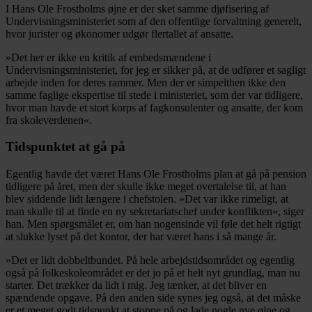
I Hans Ole Frostholms øjne er der sket samme djøfisering af
Undervisningsministeriet som af den offentlige forvaltning generelt,
hvor jurister og økonomer udgør flertallet af ansatte.
»Det her er ikke en kritik af embedsmændene i
Undervisningsministeriet, for jeg er sikker på, at de udfører et sagligt
arbejde inden for deres rammer. Men der er simpelthen ikke den
samme faglige ekspertise til stede i ministeriet, som der var tidligere,
hvor man havde et stort korps af fagkonsulenter og ansatte, der kom
fra skoleverdenen«.
Tidspunktet at gå på
Egentlig havde det været Hans Ole Frostholms plan at gå på pension
tidligere på året, men der skulle ikke meget overtalelse til, at han
blev siddende lidt længere i chefstolen. »Det var ikke rimeligt, at
man skulle til at finde en ny sekretariatschef under konflikten«, siger
han. Men spørgsmålet er, om han nogensinde vil føle det helt rigtigt
at slukke lyset på det kontor, der har været hans i så mange år.
»Det er lidt dobbeltbundet. På hele arbejdstidsområdet og egentlig
også på folkeskoleområdet er det jo på et helt nyt grundlag, man nu
starter. Det trækker da lidt i mig. Jeg tænker, at det bliver en
spændende opgave. På den anden side synes jeg også, at det måske
er et meget godt tidspunkt at stoppe på og lade nogle nye øjne og