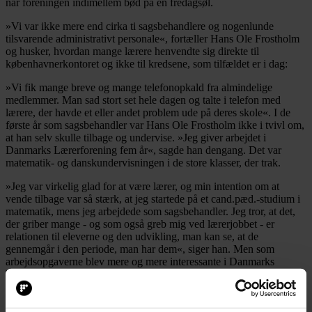
når foreningen indimellem bød på en fredagsøl.
»Vi var ikke mere end cirka ti sagsbehandlere og nogenlunde
tilsvarende administrativt personale«, fortæller Hans Ole Frostholm
og husker, hvordan mange lærere henvendte sig direkte til
københavnerkontoret og ikke til kredsene, som tilfældet er i dag:
»Vi fik mange breve og mange telefonopkald fra almindelige
medlemmer. Man sad stort set hele dagen og talte i telefon med
lærere, der havde et eller andet problem ude på deres skole«. I de
første år som sagsbehandler var Hans Ole Frostholm ikke i tvivl om,
at han selv skulle tilbage og undervise. »Jeg giver arbejdet i
Danmarks Lærerforening fem år«, sagde han dengang. Det var
matematik- og danskundervisningen i de store klasser, der trak.
»Jeg var virkelig glad for at være lærer, og min intention om at
vende tilbage var så stærk, at jeg startede på et cand.pæd.-studium i
matematik, mens jeg arbejdede som sagsbehandler. Jeg tror, at det,
der griber mange - og som også greb mig ved lærerjobbet - er
relationen til eleverne og den udvikling, man kan se, at de
gennemgår i den periode, man har dem«, siger han. Men som
arbejdsopgaverne blev mere og mere interessante i Danmarks
Lærerforening, måtte Hans Ole Frostholm springe fra cand.pæd.-
studiet. Til gengæld tog karrieren fart, og i 1986 blev han ansat som
sekretariatschef. På det tidspunkt var sekretariatet vokset, og der var
allerede omkring 120 ansatte i huset. I dag er der knap 150.